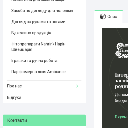
Засоби по догляду для чоловіків
Опис
Догляд за руками та ногами
Бджолина продукція
Фітопрепарати Nahrin\ Нарін
Швейцарія
Іграшки та ручна робота
Парфюмерна лінія Ambiance
Інте
засоб
роди
Про нас
Допомо
Відгуки
бездо
Перегл