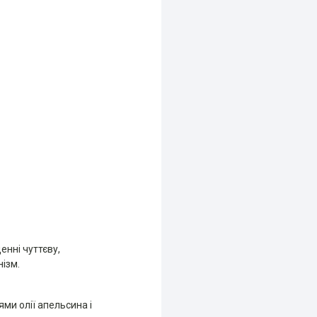
енні чуттєву,
нізм.
ями олії апельсина і