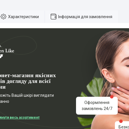
Характеристики
Інформація для замовлення
рнет-магазин якісних
ів догляду для всієї
ни
жіть Вашій шкірі виглядати
ганно
Оформлення
замовлень 24/7
янути весь асортимент
Безк