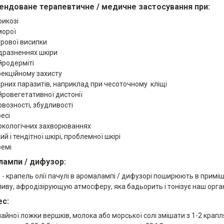
ндоване терапевтичне / медичне застосування при:
рикозі
морої
грової висипки
дразненнях шкіри
йродерміті
фекційному захисту
ірних паразитів, наприклад при чесоточному кліщі
йровегетативної дистонії
рвозності, збудливості
есі
ркологічних захворюваннях
ий і тендітної шкірі, проблемної шкірі
земі
ампи / дифузор:
5 - крапель олії пачулі в аромалампі / дифузорі поширюють в приміщ
ливу, афродізірующую атмосферу, яка бадьорить і тонізує наш орга
с:
чайної ложки вершків, молока або морської солі змішати з 1-2 крапл