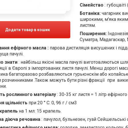
Сімейство
: губоцвіті 
Ботаніка:
чагарник ви
широкими, м'яка яким
листям.
Додати товар в кошик
Поширення:
Індонезія,
Суматра, Мадагаскар, 
ння ефірного масла
:
парова дистиляція висушених і підд
уща пачулі.
о знати
: найбільш якісні масла пачулі виготовляються ш
ції в Європі з імпортованих листя пачулі.
Менш дорогі масл
ика багаторазово розбавляються гурьюнскім або копайсь
розчинниками .Також можуть бути різні фракції при вики
ни.
сть рослинного матеріалу
: 30-35 кг листя = 1 літр ефірного
я щільність
при 20 ° С: 0, 96 г / см3
крапель
на 1 мл: 15 крапель.
а діюча речовина
: пачулол, бульнезен, гуай Сейшельські о
еристика ефірного масла:
солодке, землистого кольору, 