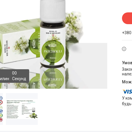
+380
Законом не передбачено повернення та обмін даного товару
0
0
нале
илин
Секунд
У ко
будь