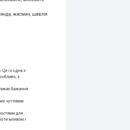
роянда, жасмин, шавлія
і.
Це і є одна з
собливо, з
икликає бажання
ших чуттєвим
востями для
проти млявою і