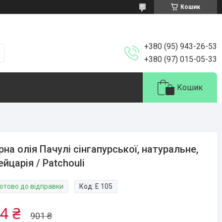
Кошик
+380 (95) 943-26-53
+380 (97) 015-05-33
Кошик
рна олія Пачулі сінгапурської, натуральне,
йцарія / Patchouli
Готово до відправки
Код:
Е 105
4 ₴
901 ₴