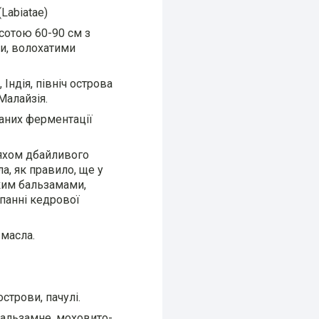
(Labiatae)
сотою 60-90 см з
и, волохатими
 Індія, північ острова
Малайзія.
аних ферментації
ляхом дбайливого
а, як правило, ще у
ким бальзамами,
панні кедрової
 масла.
строви, пачулі.
бальзамне, моховито-