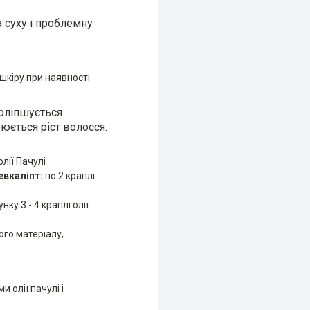
 суху і проблемну
шкіру при наявності
оліпшується
рюється ріст волосся.
олії Пачулі
евкаліпт:
по 2 краплі
ку 3 - 4 краплі олії
ого матеріалу,
 олії пачулі і