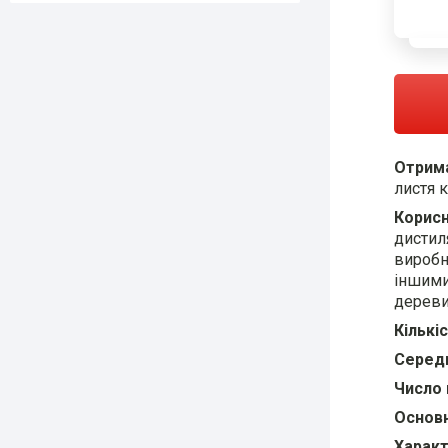
Отрима
листя к
Корисн
дистиля
виробн
і
ншими 
дереви
Кількі
Середн
Число 
Основн
Характ