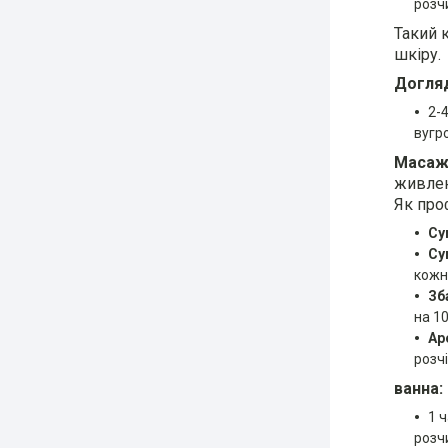
розчи
Такий 
шкіру.
Догля
2-
вугро
Масажн
живлен
Як п
ро
Су
Су
кожн
Зб
на 1
Ар
розч
ванна:
1 ч
розч