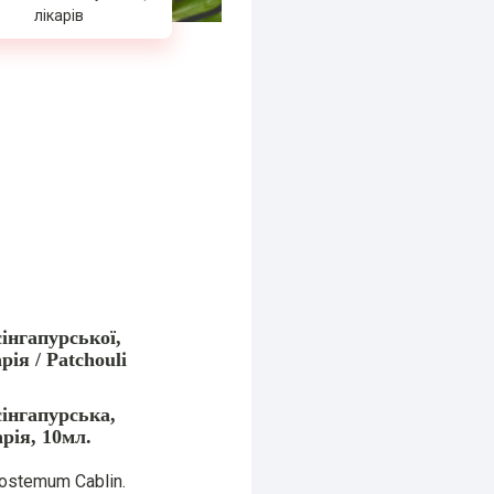
лікарів
сінгапурської,
ія / Patchouli
сінгапурська,
рія, 10мл.
ostemum Cablin.