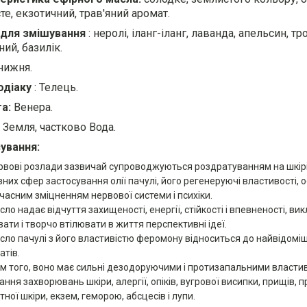
те, екзотичний, трав'яний аромат.
для змішування
: неролі, іланг-іланг, лаванда, апельсин, т
ий, базилік.
 нижня.
одіаку
: Телець.
а:
Венера.
Земля, частково Вода.
ування:
рвові розлади зазвичай супроводжуються роздратуванням на шкір
них сфер застосування олії пачулі, його регенеруючі властивості, о
часним зміцненням нервової системи і психіки.
сло надає відчуття захищеності, енергії, стійкості і впевненості, в
ати і творчо втілювати в життя перспективні ідеї.
сло пачулі з його властивістю феромону відноситься до найвідомі
атів.
ім того, воно має сильні дезодоруючими і протизапальними власти
ання захворювань шкіри, алергії, опіків, вугрової висипки, прищів, 
тної шкіри, екзем, геморою, абсцесів і лупи.