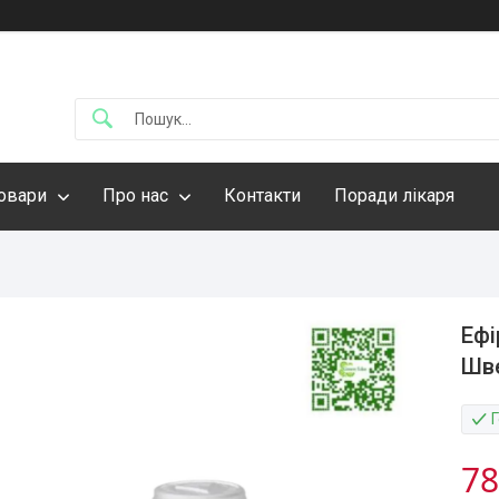
овари
Про нас
Контакти
Поради лікаря
Ефі
Шве
78