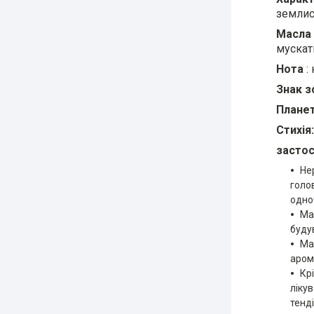
землис
Масла 
мускатн
Нота
:
Знак з
Планет
Стихія:
застос
Не
голов
одно
Ма
будув
Ма
аром
Кр
лікув
тенді