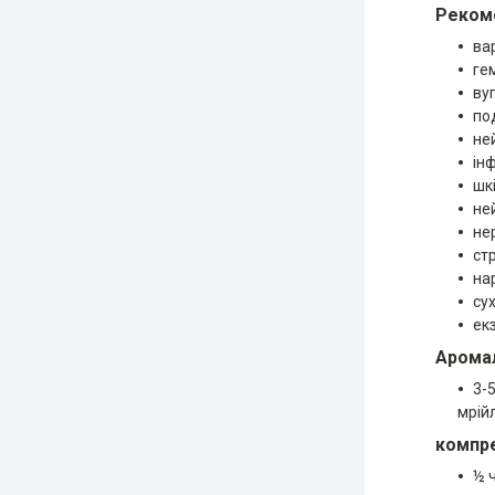
Рекоме
ва
ге
ву
по
не
ін
шк
не
не
стр
на
сух
ек
Аромал
3-
мрій
компре
½ 