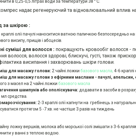
нити в 0,25-0,5 літрах води за температури 38 ° С.
компрес надає регенеруючий та відновлювальний вплив на
д за шкірою
:
4 краплі олії пачулі наноситися ватною паличкою безпосередньо на 
вого висипу, прищів і абсцесів.
і суміші для волосся
:
покращують кровообіг волосся - п
ня волосся, волосся здорові, блискучі, густі, також приско
філактика висипання і захворювань шкіри голови.
міш для масажу голови:
2 чайні ложки
базового масла,
4-6 краплі 
міш для масажу голови з ефірними маслами - пачулі, апельсин, 
ого з масел на 2 чайні ложки
базового масла
агачення шампунів або ополіскувача:
додавати в засоби в розрахун
0 мл средства
.
омарозчісування:
2-3 краплі олії капнути на гребінець з натуральн
ісуватися протягом 5 -7 хв.
не частіше 3 разів на тиждень
айну ложку вершків, молока або морської солі змішати з 3-6 краплями
инити у ванні з теплою водою.