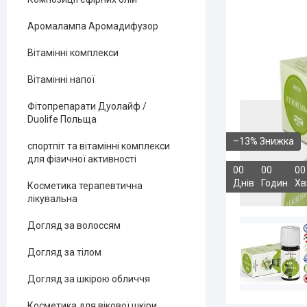
Аромалампа Аромадифузор
Вітамінні комплекси
Вітамінні напої
Фітопрепарати Дуолайф /
Duolife Польща
–13%
спортпіт та вітамінні комплекси
для фізичної активності
0
0
0
0
0
0
Днів
Годин
Хв
Косметика терапевтична
лікувальна
Догляд за волоссям
Догляд за тілом
Догляд за шкірою обличчя
Косметика для вікової шкіри