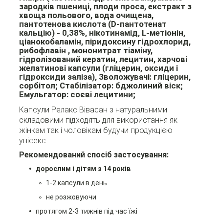
зародків пшениці, плоди проса, екстракт з
хвоща польового, вода очищена,
пантотенова кислота (D-пантотенат
кальцію) - 0,38%, нікотинамід, L-метіонін,
ціанокобаламін, піридоксину гідрохлорид,
рибофлавін , мононитрат тіаміну,
гідролізований кератин, лецитин, харчові
желатинові капсули (гліцерин, оксиди і
гідроксиди заліза), Зволожувачі: гліцерин,
сорбітол; Стабілізатор: бджолиний віск;
Емульгатор: соєві лецитини;
Капсули Релакс Вівасан з натуральними
складовими підходять для використання як
жінкам так і чоловікам будучи продукцією
унісекс.
Рекомендований спосіб застосування:
дорослим і дітям з 14 років
1-2 капсули в день
не розжовуючи
протягом 2-3 тижнів під час їжі