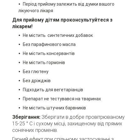
Період прийому залежить від думки вашого
лікуючого лікаря
Для прийому дітям проконсультуйтеся з
лікарем!
Не містить синтетичних добавок
Без парафинового масла
Не містить консервантів
Не містить гормонів
Без глютену
Без дріжджів
Підходить для вегетаріанців
Препарат не тестувався на тваринах
Не містить штучних барвників
Зберігання:
Зберігати в добре провітрюваному
15-25 ° C і сухому місці, захищеному від прямих
сонячних променів.
Гарний ефект при спільному застосуванні з