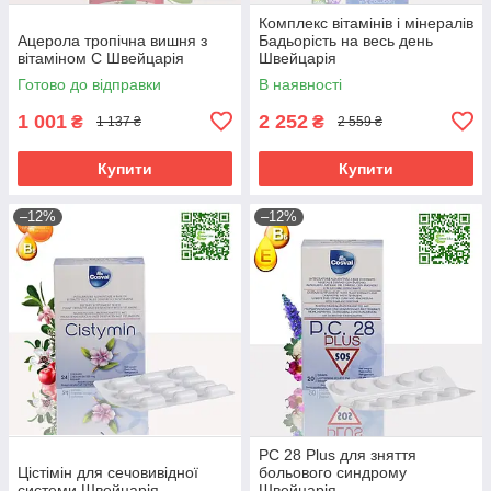
Комплекс вітамінів і мінералів
Ацерола тропічна вишня з
Бадьорість на весь день
вітаміном С Швейцарія
Швейцарія
Готово до відправки
В наявності
1 001
2 252
₴
₴
1 137 ₴
2 559 ₴
Купити
Купити
–12%
–12%
PC 28 Plus для зняття
Цістімін для сечовивідної
больового синдрому
системи Швейцарія
Швейцарія