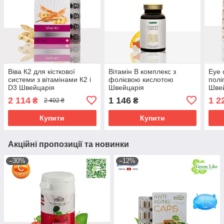
Віва К2 для кісткової
Вітамін В комплекс з
Еye 
системи з вітамінами К2 і
фолієвою кислотою
полі
D3 Швейцарія
Швейцарія
Шве
2 114
1 146
1 2
₴
₴
2 402 ₴
Купити
Купити
Акційні пропозиції та новинки
–30%
–12%