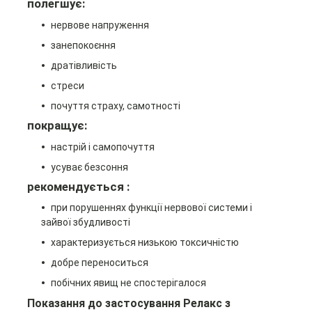
полегшує:
нервове напруження
занепокоєння
дратівливість
стреси
почуття страху, самотності
покращує:
настрій і самопочуття
усуває безсоння
рекомендується :
при порушеннях функції нервової системи і
зайвої збудливості
характеризується низькою токсичністю
добре переноситься
побічних явищ не спостерігалося
Показання до застосування Релакс з