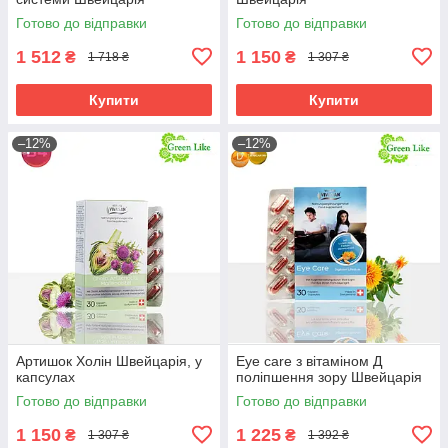
Готово до відправки
Готово до відправки
1 512
1 150
₴
₴
1 718 ₴
1 307 ₴
Купити
Купити
–12%
–12%
Артишок Холін Швейцарія, у
Еye care з вітаміном Д
капсулах
поліпшення зору Швейцарія
Готово до відправки
Готово до відправки
1 150
1 225
₴
₴
1 307 ₴
1 392 ₴