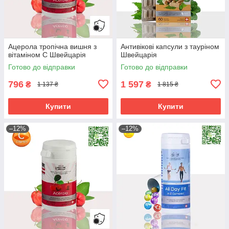
Ацерола тропічна вишня з
Антивікові капсули з тауріном
вітаміном С Швейцарія
Швейцарія
Готово до відправки
Готово до відправки
796
1 597
₴
₴
1 137 ₴
1 815 ₴
Купити
Купити
–12%
–12%