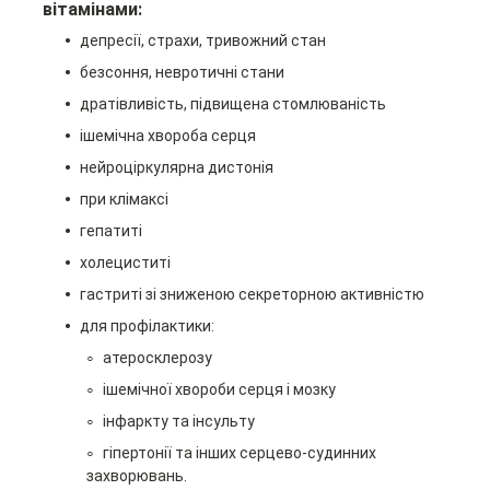
вітамінами:
депресії, страхи, тривожний стан
безсоння, невротичні стани
дратівливість, підвищена стомлюваність
ішемічна хвороба серця
нейроціркулярна дистонія
при клімаксі
гепатиті
холециститі
гастриті зі зниженою секреторною активністю
для профілактики:
атеросклерозу
ішемічної хвороби серця і мозку
інфаркту та інсульту
гіпертонії та інших серцево-судинних
захворювань.