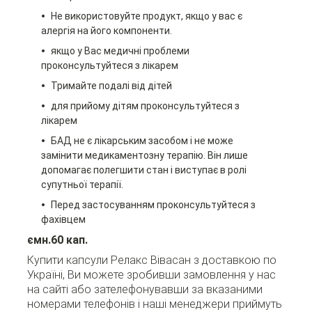
Не використовуйте продукт, якщо у вас є
алергія на його компоненти.
якщо у Вас медичні проблеми
проконсультуйтеся з лікарем
Тримайте подалі від дітей
для прийому дітям проконсультуйтеся з
лікарем
БАД не є лікарським засобом і не може
замінити медикаментозну терапію. Він лише
допомагає полегшити стан і виступає в ролі
супутньої терапії.
Перед застосуванням проконсультуйтеся з
фахівцем
ємн.60 кап.
Купити капсули Релакс Вівасан з доставкою по
Україні, Ви можете зробивши замовлення у нас
на сайті або зателефонувавши за вказаними
номерами телефонів і наші менеджери приймуть