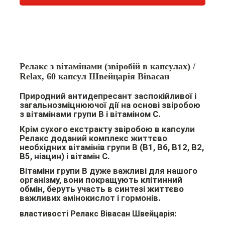
Релакс з вітамінами (звіробій в капсулах) /
Relax, 60 капсул Швейцарія Вівасан
Природний антидепресант заспокійливої і
загальнозміцнюючої дії на основі звіробою
з вітамінами групи В і вітаміном С.
Крім сухого екстракту звіробою в капсули
Релакс доданий комплекс життєво
необхідних вітамінів групи B (B1, B6, B12, B2,
B5, ніацин) і вітамін C.
Вітаміни групи В дуже важливі для нашого
організму, вони покращують клітинний
обмін, беруть участь в синтезі життєво
важливих амінокислот і гормонів.
властивості Релакс Вівасан Швейцарія: