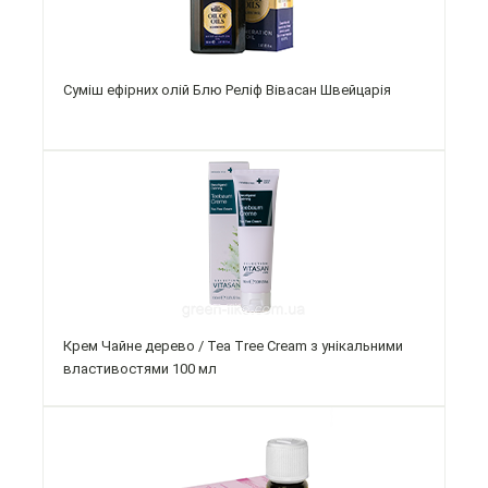
Суміш ефірних олій Блю Реліф Вівасан Швейцарія
Крем Чайне дерево / Tea Tree Cream з унікальними
властивостями 100 мл