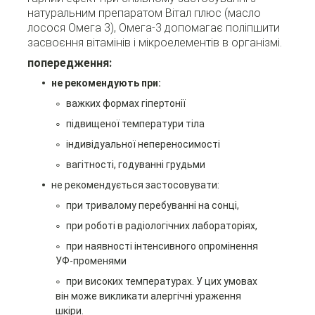
натуральним препаратом Вітал плюс (масло
лосося Омега 3), Омега-3 допомагає поліпшити
засвоєння вітамінів і мікроелементів в організмі.
попередження:
не рекомендують при:
важких формах гіпертонії
підвищеної температури тіла
індивідуальної непереносимості
вагітності, годуванні грудьми
не рекомендується застосовувати:
при тривалому перебуванні на сонці,
при роботі в радіологічних лабораторіях,
при наявності інтенсивного опромінення
УФ-променями
при високих температурах. У цих умовах
він може викликати алергічні ураження
шкіри.