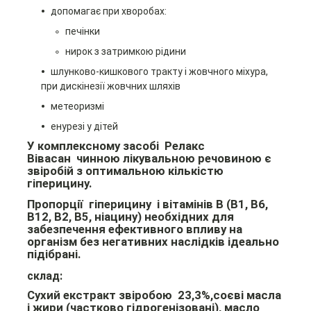
допомагає при хворобах:
печінки
нирок з затримкою рідини
шлунково-кишкового тракту і жовчного міхура,
при дискінезії жовчних шляхів
метеоризмі
енурезі у дітей
У комплексному засобі Релакс
Вівасан чинною лікувальною речовиною є
звіробій з оптимальною кількістю
гіперицину.
Пропорції гіперицину і вітамінів B (B1, B6,
B12, B2, B5, ніацину) необхідних для
забезпечення ефективного впливу на
організм без негативних наслідків ідеально
підібрані.
склад:
Сухий екстракт звіробою 23,3%,соєві масла
і жири (частково гідрогенізовані), масло