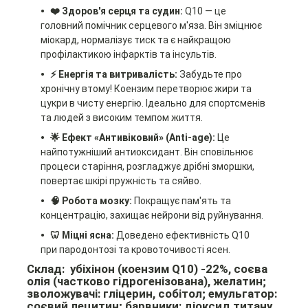
❤️ Здоров'я серця та судин:
Q10 — це
головний помічник серцевого м'яза. Він зміцнює
міокард, нормалізує тиск та є найкращою
профілактикою інфарктів та інсультів.
⚡️ Енергія та витривалість:
Забудьте про
хронічну втому! Коензим перетворює жири та
цукри в чисту енергію. Ідеально для спортсменів
та людей з високим темпом життя.
🌟 Ефект «Антивіковий» (Anti-age):
Це
найпотужніший антиоксидант. Він сповільнює
процеси старіння, розгладжує дрібні зморшки,
повертає шкірі пружність та сяйво.
🧠 Робота мозку:
Покращує пам'ять та
концентрацію, захищає нейрони від руйнування.
🦷 Міцні ясна:
Доведено ефективність Q10
при пародонтозі та кровоточивості ясен.
Склад:
убіхінон
(коензим Q10) -22%, соєва
олія (частково гідрогенізована), желатин;
зволожувачі: гліцерин, собітол; емульгатор:
соєвий лецитин; барвники: діоксид титану,