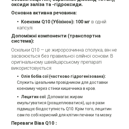
оксиди заліза та -гідроксиди.
Основна активна речовина:
Коензим Q10 (Убіхінон):
100 мг
в одній
капсулі.
Допоміжні компоненти (транспортна
система):
Оскільки Q10 — це жиророзчинна сполука, він не
засвоюється без правильної олійної основи. В
оригінальному швейцарському препараті
використовується:
Олія бобів сої (частково гідрогенізована):
Служить ідеальним провідником для доставки
коензиму через стінки кишечника в кров.
Лецитин сої:
Допомагає жирам
емульгуватися (розщеплюватися), що в рази
підвищує біодоступність Q10. Крім того, лецитин
сам по собі корисний для клітин печінки та мозку.
Переваги Віва Q10 :