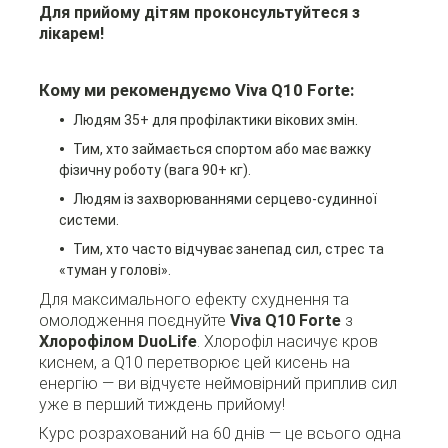
Для прийому дітям проконсультуйтеся з
лікарем!
Кому ми рекомендуємо Viva Q10 Forte:
Людям 35+ для профілактики вікових змін.
Тим, хто займається спортом або має важку
фізичну роботу (вага 90+ кг).
Людям із захворюваннями серцево-судинної
системи.
Тим, хто часто відчуває занепад сил, стрес та
«туман у голові».
Для максимального ефекту схуднення та
омолодження поєднуйте
Viva Q10 Forte
з
Хлорофілом DuoLife
. Хлорофіл насичує кров
киснем, а Q10 перетворює цей кисень на
енергію — ви відчуєте неймовірний приплив сил
уже в перший тиждень прийому!
Курс розрахований на 60 днів — це всього одна