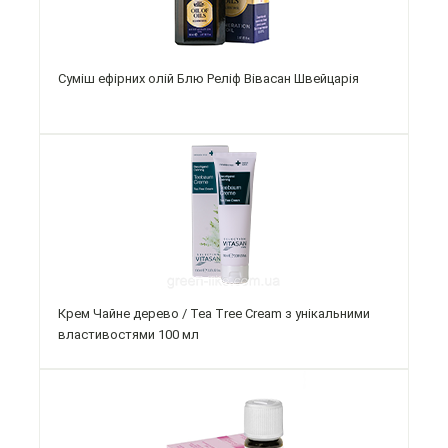
Суміш ефірних олій Блю Реліф Вівасан Швейцарія
Крем Чайне дерево / Tea Tree Cream з унікальними
властивостями 100 мл