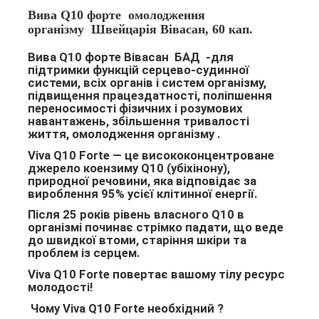
Вива Q10 форте омолодження
організму Швейцарія Вівасан, 60 кап.
Вива Q10 форте Вівасан
БАД
-для
підтримки функцій серцево-судинної
системи, всіх органів і систем організму,
підвищення працездатності, поліпшення
переносимості фізичних і розумових
навантажень, збільшення тривалості
життя, омолодження організму .
Viva Q10 Forte
— це висококонцентроване
джерело коензиму Q10 (убіхінону),
природної речовини, яка відповідає за
вироблення 95% усієї клітинної енергії.
Після 25 років рівень власного Q10 в
організмі починає стрімко падати, що веде
до швидкої втоми, старіння шкіри та
проблем із серцем.
Viva Q10 Forte повертає вашому тілу ресурс
молодості!
Чому Viva Q10 Forte необхідний ?