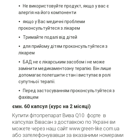
Не використовуйте продукт, якщо у вас є
алергія на його компоненти
якщо у Вас медичні проблеми
проконсультуйтеся з лікарем
Тримайте подалі від дітей
для прийому дітям проконсультуйтеся з
лікарем
БАД не є лікарським засобом і не може
замінити медикаментозну терапію. Він лише
допомагає полегшити стан і виступає в ролі
супутньої терапії.
Перед застосуванням проконсультуйтеся з
фахівцем
ємн. 60 капсул
(курс на 2 місяці)
Купити фітопрепарат Вива Q10 форте в
капсулах Вівасан з доставкою по Україні ви
можете через наш сайт www.green-like.com.ua
або зателефонувавши за вказаними номерами