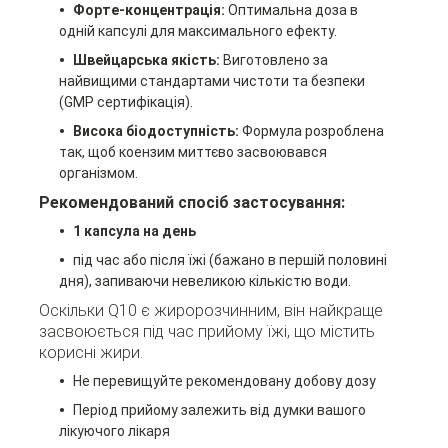
Форте-концентрація:
Оптимальна доза в
одній капсулі для максимального ефекту.
Швейцарська якість:
Виготовлено за
найвищими стандартами чистоти та безпеки
(GMP сертифікація).
Висока біодоступність:
Формула розроблена
так, щоб коензим миттєво засвоювався
організмом.
Рекомендований спосіб застосування:
1 капсула на день
під час або після їжі (бажано в першій половині
дня), запиваючи невеликою кількістю води.
Оскільки Q10 є жиророзчинним, він найкраще
засвоюється під час прийому їжі, що містить
корисні жири.
Не перевищуйте рекомендовану добову дозу
Період прийому залежить від думки вашого
лікуючого лікаря