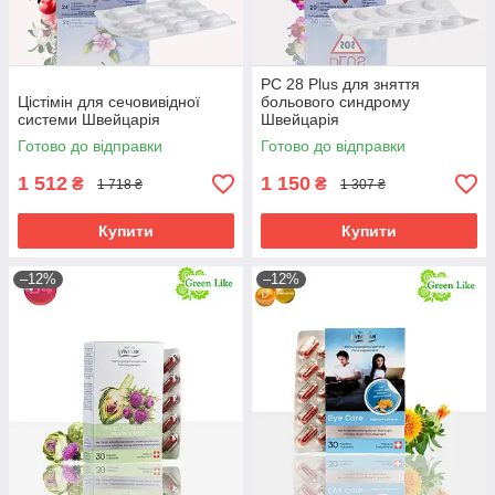
PC 28 Plus для зняття
Цістімін для сечовивідної
больового синдрому
системи Швейцарія
Швейцарія
Готово до відправки
Готово до відправки
1 512
1 150
₴
₴
1 718 ₴
1 307 ₴
Купити
Купити
–12%
–12%