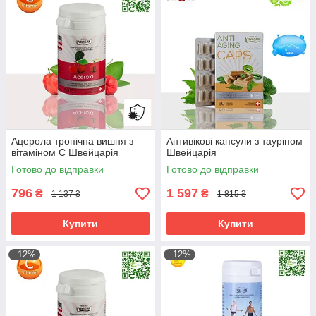
Ацерола тропічна вишня з
Антивікові капсули з тауріном
вітаміном С Швейцарія
Швейцарія
Готово до відправки
Готово до відправки
796
1 597
₴
₴
1 137 ₴
1 815 ₴
Купити
Купити
–12%
–12%