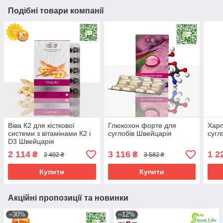
Подібні товари компанії
Віва К2 для кісткової
Глюкохон форте для
Харп
системи з вітамінами К2 і
суглобів Швейцарія
сугл
D3 Швейцарія
2 114
3 116
1 2
₴
₴
2 402 ₴
3 582 ₴
Купити
Купити
Акційні пропозиції та новинки
–30%
–12%