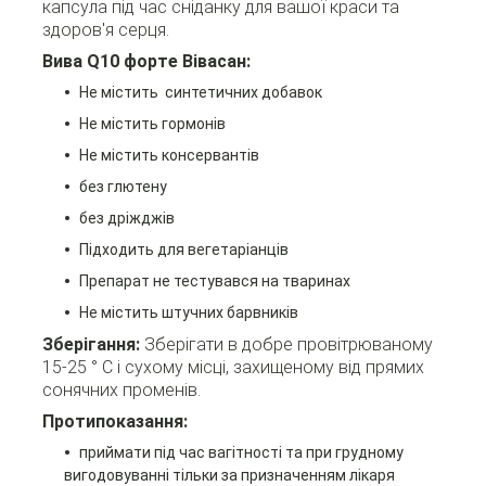
капсула під час сніданку для вашої краси та
здоров'я серця.
Вива Q10 форте Вівасан:
Не містить синтетичних добавок
Не містить гормонів
Не містить консервантів
без глютену
без дріжджів
Підходить для вегетаріанців
Препарат не тестувався на тваринах
Не містить штучних барвників
Зберігання:
Зберігати в добре провітрюваному
15-25 ° C і сухому місці, захищеному від прямих
сонячних променів.
Протипоказання:
приймати під час вагітності та при грудному
вигодовуванні тільки за призначенням лікаря