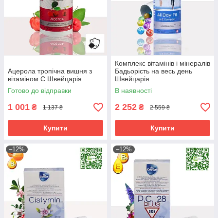
Комплекс вітамінів і мінералів
Ацерола тропічна вишня з
Бадьорість на весь день
вітаміном С Швейцарія
Швейцарія
Готово до відправки
В наявності
1 001
2 252
₴
₴
1 137 ₴
2 559 ₴
Купити
Купити
–12%
–12%