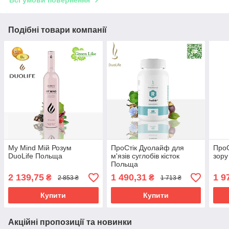
Подібні товари компанії
My Mind Мій Розум
ПроСтік Дуолайф для
Про
DuoLife Польща
м'язів суглобів кісток
зор
Польща
2 139,75
1 490,31
1 9
₴
₴
2 853 ₴
1 713 ₴
Купити
Купити
Акційні пропозиції та новинки