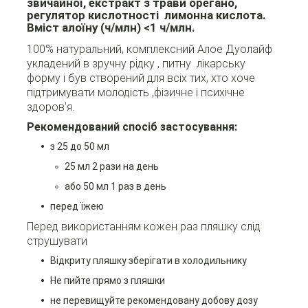
звичайної, екстракт з трави орегано,
регулятор кислотності лимонна кислота.
Вміст алоїну (ч/млн) <1 ч/млн.
100% натуральний, комплексний Алое Дуолайф
укладений в зручну рідку , питну лікарську
форму і був створений для всіх тих, хто хоче
підтримувати молодість ,фізичне і психічне
здоров'я.
Рекомендований спосіб застосування:
з 25 до 50 мл
25 мл 2 рази на день
або 50 мл 1 раз в день
перед їжею
Перед використанням кожен раз пляшку слід
струшувати
Відкриту пляшку зберігати в холодильнику
Не пийте прямо з пляшки
не перевищуйте рекомендовану добову дозу