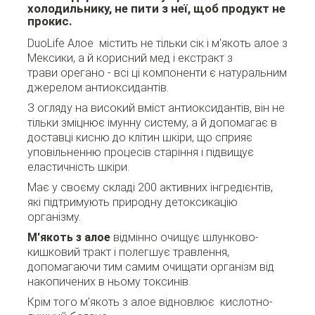
холодильнику, не пити з неї, щоб продукт не
прокис.
DuoLife Алое містить не тільки сік і м'якоть алое з
Мексики, а й корисний мед і екстракт з
трави орегано - всі ці компоненти є натуральним
джерелом антиоксидантів.
З огляду на високий вміст антиоксидантів, він не
тільки зміцнює імунну систему, а й допомагає в
доставці кисню до клітин шкіри, що сприяє
уповільненню процесів старіння і підвищує
еластичність шкіри.
Має у своєму складі 200 активних інгредієнтів,
які підтримують природну детоксикацію
організму.
М'якоть з алое
відмінно очищує шлунково-
кишковий тракт і полегшує травлення,
допомагаючи тим самим очищати організм від
накопичених в ньому токсинів.
Крім того м'якоть з алое відновлює кислотно-