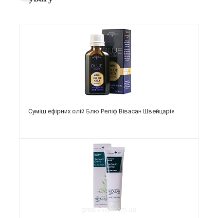
Суміш ефірних олій Блю Реліф Вівасан Швейцарія