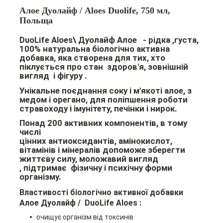
Алое Дуолайф / Aloes Duolife, 750 мл,
Польща
DuoLife Aloes\ Дуолайф Алое
- рідка ,густа,
100% натуральна біологічно активна
добавка, яка створена для тих, хто
піклується про стан здоров'я, зовнішній
вигляд і фігуру .
Унікальне поєднання соку і м'якоті алое, з
медом і орегано, для поліпшення роботи
стравоходу і імунітету, печінки і нирок.
Понад 200 активних компонентів, в тому
числі
цінних антиоксидантів, амінокислот,
вітамінів і мінералів д
опоможе зберегти
життєву силу, моложавий вигляд
,
підтримає фізичну і психічну форми
організму.
Властивості біологічно активної добавки
Алое Дуолайф
/ DuoLife Aloes :
очищує організм від токсинів