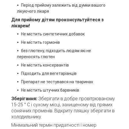
Період прийому залежить від думки вашого
лікуючого лікаря
Для прийому дітям проконсультуйтеся з
лікарем!
Не містить синтетичних добавок
Не містить гормонів
без глютену, підходить людям які не
переносять глютен
Не містить консервантів
Підходить для вегетаріанців
Препарат не тестувався на тваринах
Не містить штучних барвників
Зберігання:
Зберігати в добре провітрюваному
15-25 ° C і сухому місці, захищеному від прямих
сонячних променів. Відкриту пляшку зберігати в
холодильнику.
Мінімальний термін придатності і номер