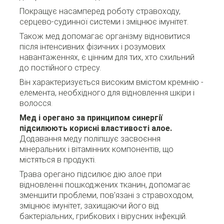
Покращує насамперед роботу стравоходу,
серцево-судинної системи і зміцнює імунітет.
Також мед допомагає організму відновитися
після інтенсивних фізичних і розумових
навантаженнях, є цінним для тих, хто схильний
до постійного стресу.
Він характеризується високим вмістом кремнію -
елемента, необхідного для відновлення шкіри і
волосся.
Мед і орегано за принципом синергії
підсилюють корисні властивості алое.
Додавання меду поліпшує засвоєння
мінеральних і вітамінних компонентів, що
містяться в продукті.
Трава орегано підсилює дію алое при
відновленні пошкоджених тканин, допомагає
зменшити проблеми, пов'язані з стравоходом,
зміцнює імунітет, захищаючи його від
бактеріальних, грибкових і вірусних інфекцій.