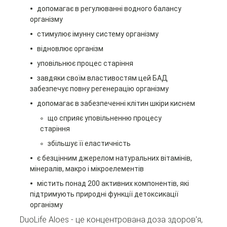
допомагає в регулюванні водного балансу
організму
стимулює імунну систему організму
відновлює організм
уповільнює процес старіння
завдяки своїм властивостям цей БАД
забезпечує повну регенерацію організму
допомагає в забезпеченні клітин шкіри киснем
що сприяє уповільненню процесу
старіння
збільшує її еластичність
є безцінним джерелом натуральних вітамінів,
мінералів, макро і мікроелементів
містить понад 200 активних компонентів, які
підтримують природні функції детоксикації
організму
DuoLife Aloes - це концентрована доза здоров'я,