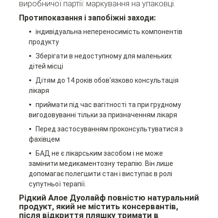
виробничої партії: маркування на упаковці.
Протипоказання і запобіжні заходи:
індивідуальна непереносимість компонентів
продукту
Зберігати в недоступному для маленьких
дітей місці
Дітям до 14 років обов'язково консультація
лікаря
приймати під час вагітності та при грудному
вигодовуванні тільки за призначенням лікаря
Перед застосуванням проконсультуватися з
фахівцем
БАД не є лікарським засобом і не може
замінити медикаментозну терапію. Він лише
допомагає полегшити стан і виступає в ролі
супутньої терапії.
Рідкий Алое Дуолайф повністю натуральний
продукт, який не містить консервантів,
після відкриття пляшку тримати в