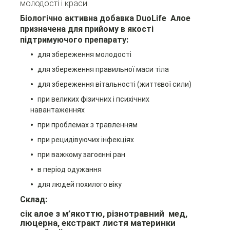
молодості і краси.
Біологічно активна добавка DuoLife Алое
призначена для прийому в якості
підтримуючого препарату:
для збереження молодості
для збереження правильної маси тіла
для збереження вітальності (життєвої сили)
при великих фізичних і
психічних
навантаженнях
при проблемах з травленням
при рецидівуючих інфекціях
при важкому загоєнні ран
в період одужання
для людей похилого віку
Склад:
сік алое з м’якоттю, різнотравний мед,
люцерна, екстракт листя материнки