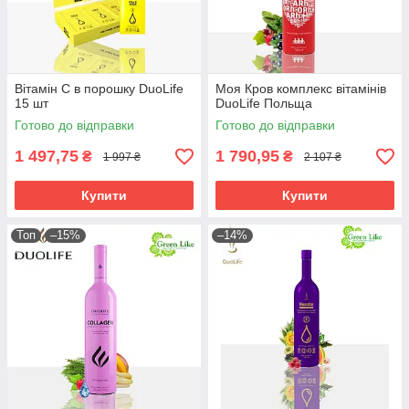
Вітамін С в порошку DuoLife
Моя Кров комплекс вітамінів
15 шт
DuoLife Польща
Готово до відправки
Готово до відправки
1 497,75
1 790,95
₴
₴
1 997 ₴
2 107 ₴
Купити
Купити
Топ
–15%
–14%