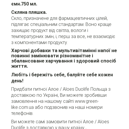
ємн.750 мл.
Скляна пляшка.
Скло, призначене для фармацевтичних цілей,
підлягає спеціальним стандартам. Воно краще
захищає продукт від світла, вологи і
температурних змін, і, перш за все, не взаємодіє
з компонентами продукту.
Харчові добавки та мультивітамінні напої не
повинні замінювати різноманітне і
збалансоване харчування і здоровий спосіб
життя.
Любіть і бережіть себе, балуйте себе кожен
день!
Придбати питної Алое / Aloes Duolife Польща з
доставкою по Україні, Ви можете зробивши
замовлення на нашому сайті www.green-
like.com.ua або подзвонив на наші номери
телефонів.
Ви можете самі замовити питної Алое / Aloes
Duolife
з доставкою у вашу країну ,