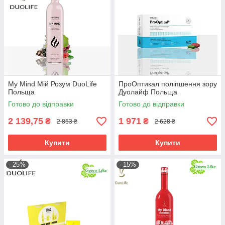
My Mind Мій Розум DuoLife
ПроОптикал поліпшення зору
Польща
Дуолайф Польща
Готово до відправки
Готово до відправки
2 139,75
1 971
₴
₴
2 853 ₴
2 628 ₴
Купити
Купити
–25%
–15%