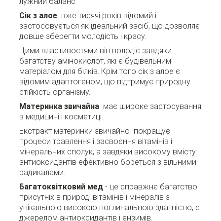
лужний баланс
Сік з алое
вже тисячі років відомий і
застосовується як ідеальний засіб, що дозволяє
довше зберегти молодість і красу.
Цими властивостями він володіє завдяки
багатству амінокислот, які є будівельним
матеріалом для білків.
Крім того сік з алое є
відомим адаптогеном, що підтримує природну
стійкість організму.
Материнка звичайна
має широке застосування
в медицині і косметиці.
Екстракт материнки звичайної покращує
процеси травлення і засвоєння вітамінів і
мінеральних сполук, а завдяки високому вмісту
антиоксидантів ефективно бореться з вільними
радикалами.
Багатоквітковий мед
- це справжнє багатство
присутніх в природі вітамінів і мінералів з
унікальною високою поглинальною здатністю, є
джерелом антиоксидантів і ензимів.