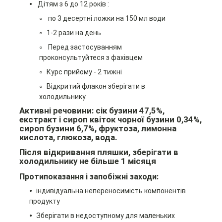
Дітям з 6 до 12 років :
по 3 десертні ложки на 150 мл води
1-2 рази на день
Перед застосуванням
проконсультуйтеся з фахівцем
Курс прийому - 2 тижні
Відкритий флакон зберігати в
холодильнику.
Активні речовини:
сік бузини
47,5%
,
екстракт і сироп квіток чорної бузини
0,34%
,
сироп бузини
6,7%
, фруктоза, лимонна
кислота, глюкоза, вода
.
Після відкривання пляшки, зберігати в
холодильнику не більше 1 місяця
Протипоказання і запобіжні заходи:
індивідуальна непереносимість компонентів
продукту
Зберігати в недоступному для маленьких