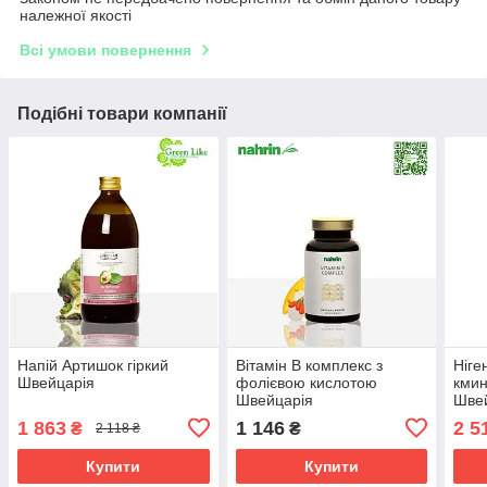
належної якості
Всі умови повернення
Подібні товари компанії
Напій Артишок гіркий
Вітамін В комплекс з
Ніге
Швейцарія
фолієвою кислотою
кмин
Швейцарія
Шве
1 863
1 146
2 5
₴
₴
2 118 ₴
Купити
Купити