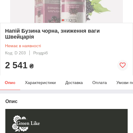
Напій Бузина чорна, зниження ваги
Швейцарія
Немає в наявності
Код: D 203
Роздріб
2 541
₴
Опис
Характеристики
Доставка
Оплата
Умови п
Опис