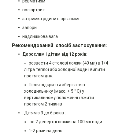
ревматизм
поліартрит
затримка рідини в організмі
запори
надлишкова вага
Рекомендований с
посіб застосування:
Дорослим і дітям від 12 років:
розвести 4 столові ложки (40 мл) в 1/4
літра теплої або холодної води і випити
протягом дня.
Після відкриття зберігати в
холодильнику (макс. + 5 ° C) у
вертикальному положенні і вжити
протягом 2 тижнів
.
Дітям з 3 до 6 років :
по 2 десертні ложки на 100 мл води
1-2 рази на день