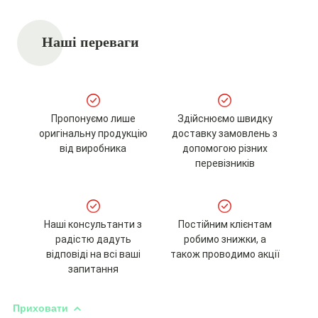
Наші переваги
Пропонуємо лише
Здійснюємо швидку
оригінальну продукцію
доставку замовлень з
від виробника
допомогою різних
перевізників
Наші консультанти з
Постійним клієнтам
радістю дадуть
робимо знижки, а
відповіді на всі ваші
також проводимо акції
запитання
Приховати