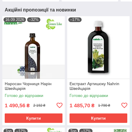
Акційні пропозиції та новинки
16.09.2026
–32%
–17%
Наросан Чорниця Нарін
Екстракт Артишоку Nahrin
Швейцарія
Швейцарія
Готово до відправки
Готово до відправки
1 490,56
1 485,70
₴
₴
2 192 ₴
1 790 ₴
Купити
Купити
Топ
–12%
Топ
–12%