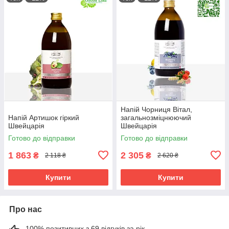
Напій Чорниця Вітал,
Напій Артишок гіркий
загальнозміцнюючий
Швейцарія
Швейцарія
Готово до відправки
Готово до відправки
1 863
2 305
₴
₴
2 118 ₴
2 620 ₴
Купити
Купити
Про нас
100% позитивних з 69 відгуків за рік