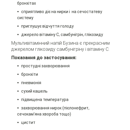
бронхітах
сприятливо діє на нирки і на сечостатеву
систему
приглушує відчуття голоду
джерело вітаміну С, самбунігрін, глікозиду
Мультивітамінний напій Бузина є прекрасним
джерелом глікозиду самбунігріну і вітаміну С.
Показання до застосування:
простудні захворювання
бронхіти
пневмонія
сухий кашель
підвищена температура
захворювання нирок (пієлонефрит,
сечокам'яна хвороба тощо)
цистит