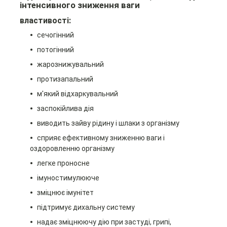
інтенсивного зниження ваги
властивості:
сечогінний
потогінний
жарознижувальний
протизапальний
м'який відхаркувальний
заспокійлива дія
виводить зайву рідину і шлаки з організму
сприяє ефективному зниженню ваги і
оздоровленню організму
легке проносне
імуностимулююче
зміцнює імунітет
підтримує дихальну систему
надає зміцнюючу дію при застуді, грипі,