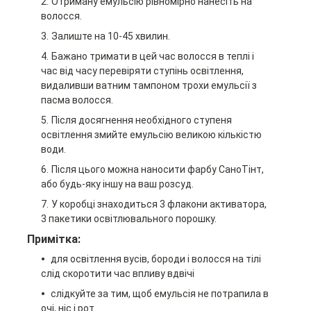
Отриману емульсію рівномірно нанесіть на
волосся.
Залиште на 10-45 хвилин.
Бажано тримати в цей час волосся в теплі і
час від часу перевіряти ступінь освітлення,
видаливши ватним тампоном трохи емульсії з
пасма волосся.
Після досягнення необхідного ступеня
освітлення змийте емульсію великою кількістю
води.
Після цього можна наносити фарбу СаноТінт,
або будь-яку іншу на ваш розсуд.
У коробці знаходиться 3 флакони активатора,
3 пакетики освітлювального порошку.
Примітка:
для освітлення вусів, бороди і волосся на тілі
слід скоротити час впливу вдвічі
слідкуйте за тим, щоб емульсія не потрапила в
очі, ніс і рот.