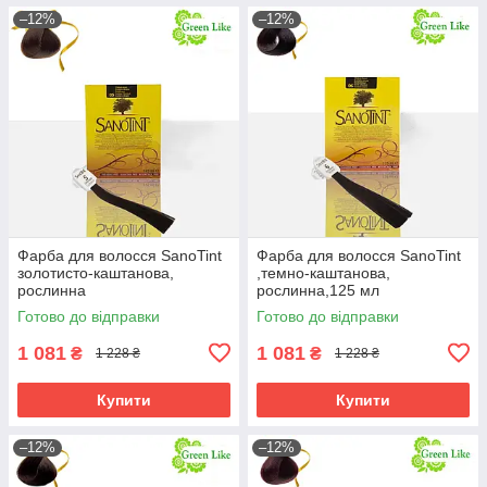
–12%
–12%
Фарба для волосся SanoTint
Фарба для волосся SanoTint
золотисто-каштанова,
,темно-каштанова,
рослинна
рослинна,125 мл
Готово до відправки
Готово до відправки
1 081
1 081
₴
₴
1 228 ₴
1 228 ₴
Купити
Купити
–12%
–12%