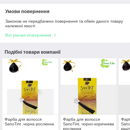
Умови повернення
Законом не передбачено повернення та обмін даного товару
належної якості
Всі умови повернення
Подібні товари компанії
Фарба для волосся
Фарба для волосся
Фарб
SanoTint ,чорна рослинна
SanoTint, чорно-коричнева
Sano
рослинна
кашт