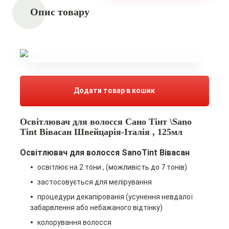
Опис товару
Додати товар в кошик
Освітлювач для волосся Сано Тінт \Sano
Tint Вівасан Швейцарія-Італія , 125мл
Освітлювач для волосся SanoTint Вівасан
освітлює на 2 тони , (можливість до 7 тонів)
застосовується для мелірування
процедури декапірованія (усунення невдалої
забарвлення або небажаного відтінку)
колорування волосся