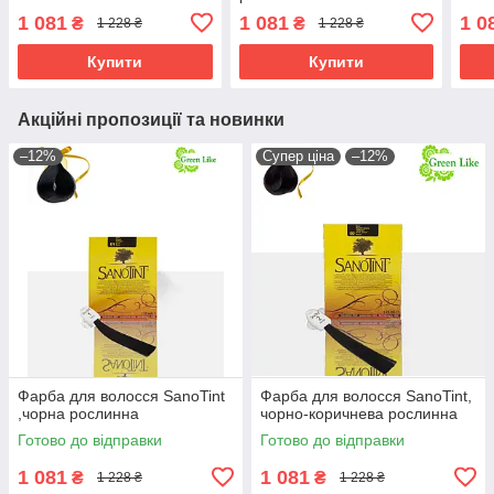
1 081
1 081
1 0
₴
₴
1 228 ₴
1 228 ₴
Купити
Купити
Акційні пропозиції та новинки
–12%
Супер ціна
–12%
Фарба для волосся SanoTint
Фарба для волосся SanoTint,
,чорна рослинна
чорно-коричнева рослинна
Готово до відправки
Готово до відправки
1 081
1 081
₴
₴
1 228 ₴
1 228 ₴