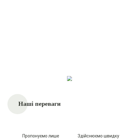
Замовлення товару
Менеджер
на сайті
зв’яжеться з Вами
для підтвердження
03
04
Вибір способу оплати
Отримання
та доставки
замовлення за
вказано адресою
Переглянути весь асортимент
Наші переваги
Пропонуємо лише
Здійснюємо швидку