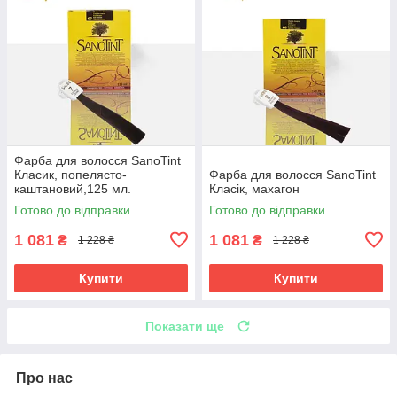
Фарба для волосся SanoTint
Класик, попелясто-
Фарба для волосся SanoTint
каштановий,125 мл.
Класік, махагон
Готово до відправки
Готово до відправки
1 081
1 081
₴
₴
1 228 ₴
1 228 ₴
Купити
Купити
Показати ще
Про нас