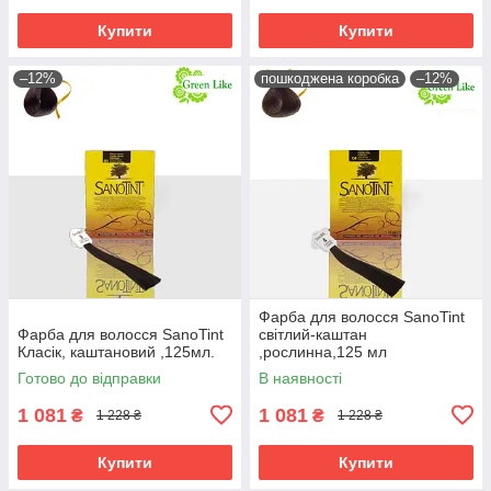
Купити
Купити
–12%
пошкоджена коробка
–12%
Фарба для волосся SanoTint
Фарба для волосся SanoTint
світлий-каштан
Класік, каштановий ,125мл.
,рослинна,125 мл
Готово до відправки
В наявності
1 081
1 081
₴
₴
1 228 ₴
1 228 ₴
Купити
Купити