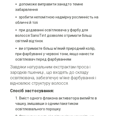
допоможе виправити занадто темне
забарвлення
зробити непомітною надмірну рослинність на
обличчі й тілі
при додаванні освітлювача у фарбу для
волосся SanoTint дозволяє отримати більш
світлий відтінок
ви отримаєте більш м'який природний колір,
при фарбуванні у червоні тони, якщо нанести
освітлювач перед фарбуванням
Завдяки натуральним екстрактам проса і
зародків пшениці , що входять до складу
освітлювача, забезпечує м'яке фарбування і
відновлює структуру волосся.
Спосіб застосування:
Вміст одного флакона активатора вилийте в
чашку, змішавши з одним пакетиком
освітлювального порошку.