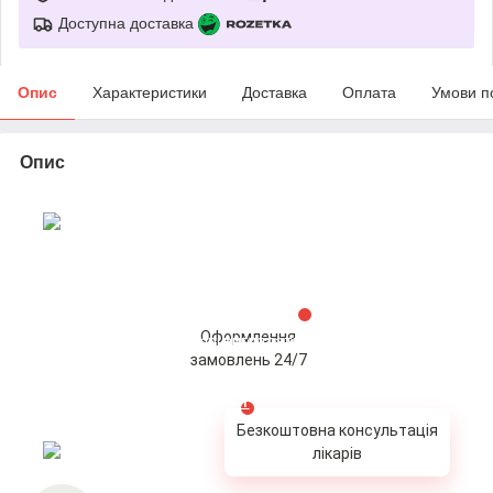
Доступна доставка
Опис
Характеристики
Доставка
Оплата
Умови п
Опис
Інтернет-магазин якісних засобів
догляду для всієї родини
Оформлення
Допоможіть Вашій шкірі виглядати бездоганно
замовлень 24/7
Переглянути весь асортимент
Безкоштовна консультація
лікарів