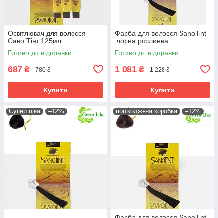
Освітлювач для волосся
Фарба для волосся SanoTint
Сано Тінт 125мл
,чорна рослинна
Готово до відправки
Готово до відправки
687
1 081
₴
₴
780 ₴
1 228 ₴
Купити
Купити
Супер ціна
–12%
пошкоджена коробка
–12%
Фарба для волосся SanoTint