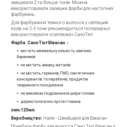
змішувати 2 та більше тонів. Можна
використовувати залишки фарби для наступних
фарбувань.
Для фарбування темного волосся у світліший
колір на 2-3 тони рекомендується попередньо
використовувати освітлювач СаноТінт.
Фарба
СаноТінтВівасан
:
містить мінімальну кількість хімічних
барвників
не містить аміаку, металів
не містить гормонів, ГМО, синтетичних
консервантів та парабенів, продуктів
тваринного походження
не викликає подразнення шкіри голови
дерматологично протестована
ємн.125мл.
Виробництво:
Італія - Швейцарія для Вівасан
Придбати фарбу для волосся Сано Тінт Вівасан з