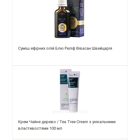
Суміш ефірних олій Блю Реліф Вівасан Швейцарія
Крем Чайне дерево / Tea Tree Cream з унікальними
властивостями 100 мл