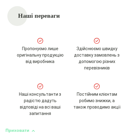
Наші переваги
Пропонуємо лише
Здійснюємо швидку
оригінальну продукцію
доставку замовлень з
від виробника
допомогою різних
перевізників
Наші консультанти з
Постійним клієнтам
радістю дадуть
робимо знижки, а
відповіді на всі ваші
також проводимо акції
запитання
Приховати