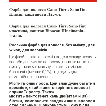
Фарба для волосся Сано Тінт \ SanoTint
Класік, каштанова ,125мл.
Фарба для волосся Сано Тінт\ SanoTint
класична, каштан Вівасан Швейцарія-
Італія.
Рослинна фарба
для волосся, без аміаку , для
жінок, для чоловіків.
Це фарба нового покоління, до її складу входять
засоби догляду за волоссям ,вона не містить
аміаку і має мінімальну кількість хімічних
барвників (менше 0,1%), підходить для
самостійного нанесення.
Містить олію проса. Цей злак дуже багатий
кремнієм, який живить коріння волосся і
сприяє їх росту. Також
містить пантотенат кальцію(вітамін В
) і
5
біотин, компоненти завдяки яким волосся
стає сильним і шовковистим. Тому після