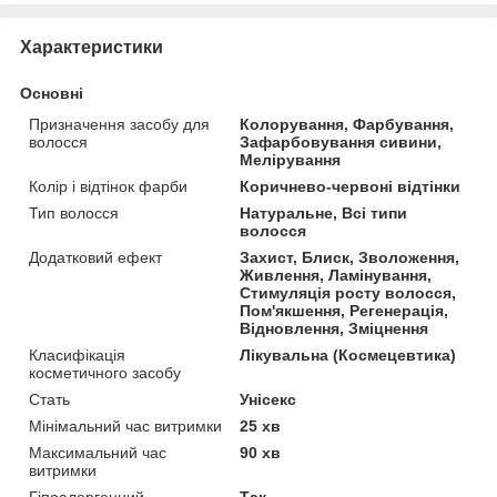
Характеристики
Основні
Призначення засобу для
Колорування, Фарбування,
волосся
Зафарбовування сивини,
Мелірування
Колір і відтінок фарби
Коричнево-червоні відтінки
Тип волосся
Натуральне, Всі типи
волосся
Додатковий ефект
Захист, Блиск, Зволоження,
Живлення, Ламінування,
Стимуляція росту волосся,
Пом'якшення, Регенерація,
Відновлення, Зміцнення
Класифікація
Лікувальна (Космецевтика)
косметичного засобу
Стать
Унісекс
Мінімальний час витримки
25 хв
Максимальний час
90 хв
витримки