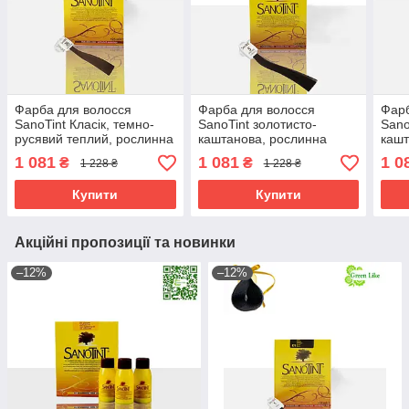
Фарба для волосся
Фарба для волосся
Фарб
SanoTint Класік, темно-
SanoTint золотисто-
Sano
русявий теплий, рослинна
каштанова, рослинна
кашт
мл
1 081
1 081
1 0
₴
₴
1 228 ₴
1 228 ₴
Купити
Купити
Акційні пропозиції та новинки
–12%
–12%