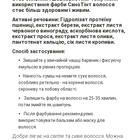
використання фарби СаноТінт волосся
стає більш здоровим і живим.
Активні речовини:
Гідролізат протеїну
пшениці, екстракт берези, екстракт листя
червоного винограду, аскорбінова кислота,
екстракт проса, екстракт листя оливи,
пантотенат кальцію, сік листя кропиви.
Спосіб застосування:
Змішайте у звичайній чашці барвник і фіксуючу
емульсію в рівних пропорціях.
Нанесіть суміш на немите сухе волосся,
особливо ретельно - на коріння волосся,
скроневу та лобову області.
Залишить фарбу на волоссі на 25-35 хвилин,
потім змийте як шампунь.
Після фарбування рекомендуємо
використовувати бальзам або маску для
волосся.
Добре лягає на світле та сиве волосся. Можна