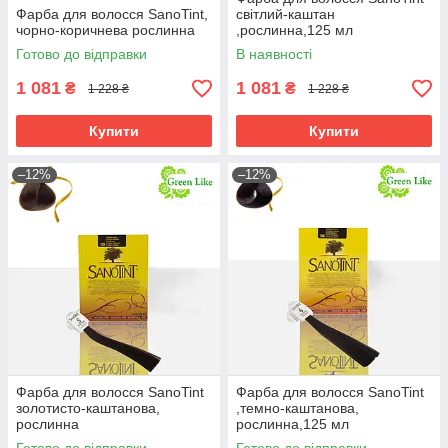
Фарба для волосся SanoTint,
світлий-каштан
чорно-коричнева рослинна
,рослинна,125 мл
Готово до відправки
В наявності
1 081
1 081
₴
₴
1 228 ₴
1 228 ₴
Купити
Купити
–12%
–12%
Фарба для волосся SanoTint
Фарба для волосся SanoTint
золотисто-каштанова,
,темно-каштанова,
рослинна
рослинна,125 мл