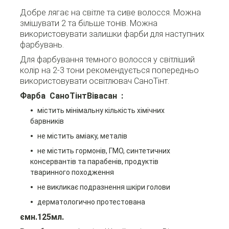
Добре лягає на світле та сиве волосся. Можна
змішувати 2 та більше тонів. Можна
використовувати залишки фарби для наступних
фарбувань.
Для фарбування темного волосся у світліший
колір на 2-3 тони рекомендується попередньо
використовувати освітлювач СаноТінт.
Фарба СаноТінтВівасан :
містить мінімальну кількість хімічних
барвників
не містить аміаку, металів
не містить гормонів, ГМО, синтетичних
консервантів та парабенів, продуктів
тваринного походження
не викликає подразнення шкіри голови
дерматологично протестована
ємн.125мл.