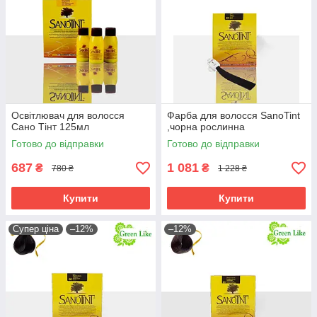
Освітлювач для волосся
Фарба для волосся SanoTint
Сано Тінт 125мл
,чорна рослинна
Готово до відправки
Готово до відправки
687
1 081
₴
₴
780 ₴
1 228 ₴
Купити
Купити
Супер ціна
–12%
–12%