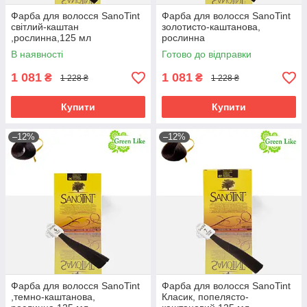
Фарба для волосся SanoTint
Фарба для волосся SanoTint
світлий-каштан
золотисто-каштанова,
,рослинна,125 мл
рослинна
В наявності
Готово до відправки
1 081
1 081
₴
₴
1 228 ₴
1 228 ₴
Купити
Купити
–12%
–12%
Фарба для волосся SanoTint
Фарба для волосся SanoTint
,темно-каштанова,
Класик, попелясто-