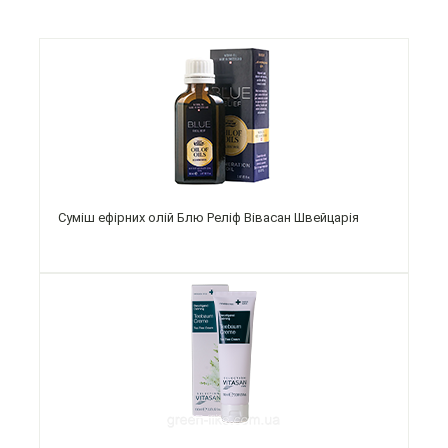
Суміш ефірних олій Блю Реліф Вівасан Швейцарія