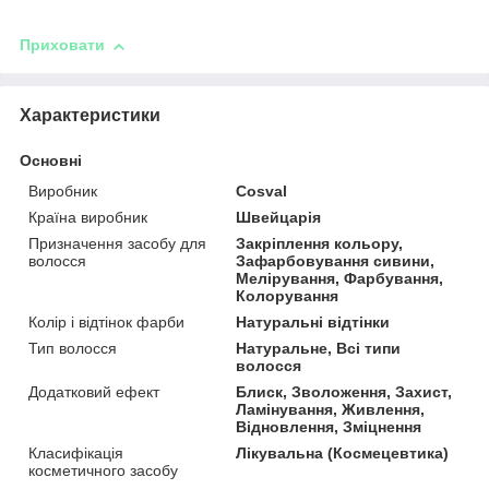
Приховати
Характеристики
Основні
Виробник
Cosval
Країна виробник
Швейцарія
Призначення засобу для
Закріплення кольору,
волосся
Зафарбовування сивини,
Мелірування, Фарбування,
Колорування
Колір і відтінок фарби
Натуральні відтінки
Тип волосся
Натуральне, Всі типи
волосся
Додатковий ефект
Блиск, Зволоження, Захист,
Ламінування, Живлення,
Відновлення, Зміцнення
Класифікація
Лікувальна (Космецевтика)
косметичного засобу