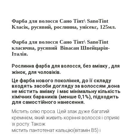
Фарба для волосся Сано Тінт\ SanoTint
Класік, русявий, рослинна, унісекс, 125мл.
Фарба для волосся Сано Тінт\ SanoTint
класична, русявий Вівасан Швейцарія-
Італія.
Рослинна фарба для волосся, без аміаку , для
жінок, для чоловіків.
Це фарба нового покоління, до її складу
входять засоби догляду за волоссям ,вона
не містить аміаку і має мінімальну кількість
хімічних барвників (менше 0,1%), підходить
для самостійного нанесення.
Містить олію проса. Цей злак дуже багатий
кремнієм, який живить коріння волосся і сприяє
їх росту. Також
містить пантотенат кальцію(вітамін В5) і