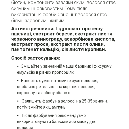
біотин, компоненти завдяки яким волосся стає
сильним і шовковистим. Тому після
використання фарби СаноТінт волосся стає
більш здоровим і живим.
Активні речовини:
Гідролізат протеїну
пшениці, екстракт берези, екстракт листя
червоного винограду, аскорбінова кислота,
екстракт проса, екстракт листя оливи,
пантотенат кальцію, сік листя кропиви.
Спосіб застосування:
Змішайте у звичайній чашці барвник і фіксуючу
емульсію в рівних пропорціях.
Нанесіть суміш на немите сухе волосся,
особливо ретельно - на коріння волосся,
скроневу та лобову області.
Залишить фарбу на волоссі на 25-35 хвилин,
потім змийте як шампунь.
Після фарбування рекомендуємо
використовувати бальзам або маску для
волосся.