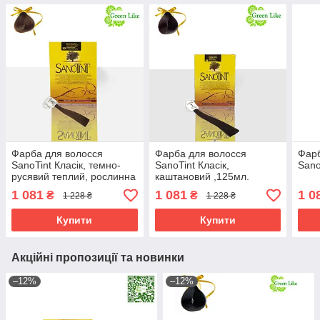
Фарба для волосся
Фарба для волосся
Фарб
SanoTint Класік, темно-
SanoTint Класік,
Sano
русявий теплий, рослинна
каштановий ,125мл.
1 081
1 081
1 0
₴
₴
1 228 ₴
1 228 ₴
Купити
Купити
Акційні пропозиції та новинки
–12%
–12%