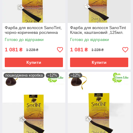
Фарба для волосся SanoTint,
Фарба для волосся SanoTint
чорно-коричнева рослинна
Класік, каштановий ,125мл.
Готово до відправки
Готово до відправки
1 081
1 081
₴
₴
1 228 ₴
1 228 ₴
Купити
Купити
пошкоджена коробка
–12%
–12%