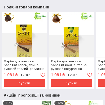
Подібні товари компанії
Фарба для волосся
Фарба для волосся
Фарб
SanoTint Класік, темно-
SanoTint Лайт, янтарно-
Sano
русявий теплий, рослинна
русявий натуральна
руся
рослинна
рос
1 081
1 081
1 0
₴
₴
1 228 ₴
1 228 ₴
Купити
Купити
Акційні пропозиції та новинки
–12%
–12%