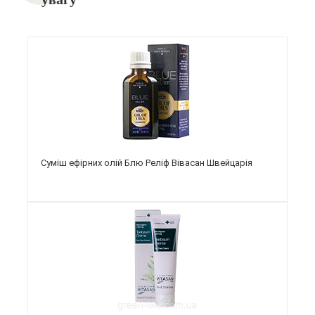
Суміш ефірних олій Блю Реліф Вівасан Швейцарія