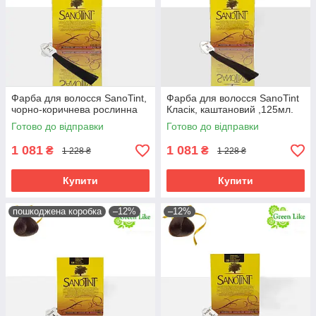
Фарба для волосся SanoTint,
Фарба для волосся SanoTint
чорно-коричнева рослинна
Класік, каштановий ,125мл.
Готово до відправки
Готово до відправки
1 081
1 081
₴
₴
1 228 ₴
1 228 ₴
Купити
Купити
пошкоджена коробка
–12%
–12%