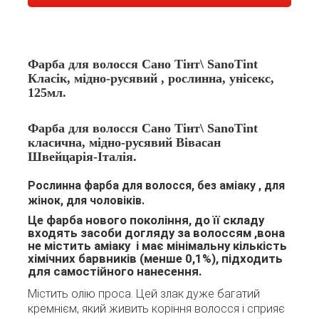
Фарба для волосся Сано Тінт\ SanoTint
Класік, мідно-русявий , рослинна, унісекс,
125мл.
Фарба для волосся Сано Тінт\ SanoTint
класична, мідно-русявий Вівасан
Швейцарія-Італія.
Рослинна фарба для волосся, без аміаку , для
жінок, для чоловіків.
Це фарба нового покоління, до її складу
входять засоби догляду за волоссям ,вона
не містить аміаку і має мінімальну кількість
хімічних барвників (менше 0,1%), підходить
для самостійного нанесення.
Містить олію проса. Цей злак дуже багатий
кремнієм, який живить коріння волосся і сприяє