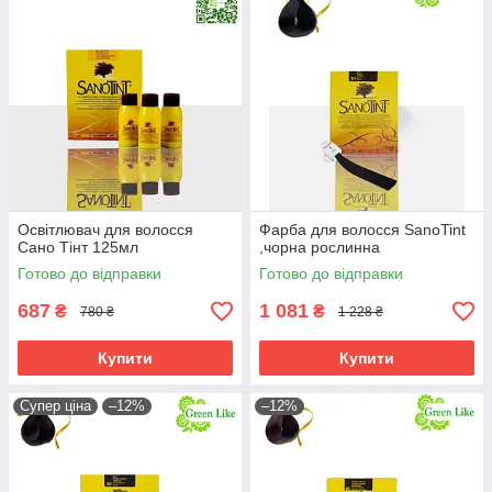
Освітлювач для волосся
Фарба для волосся SanoTint
Сано Тінт 125мл
,чорна рослинна
Готово до відправки
Готово до відправки
687
1 081
₴
₴
780 ₴
1 228 ₴
Купити
Купити
Супер ціна
–12%
–12%