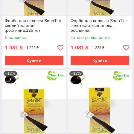
Фарба для волосся SanoTint
Фарба для волосся SanoTint
світлий-каштан
золотисто-каштанова,
,рослинна,125 мл
рослинна
В наявності
Готово до відправки
1 081
1 081
₴
₴
1 228 ₴
1 228 ₴
Купити
Купити
–12%
–12%