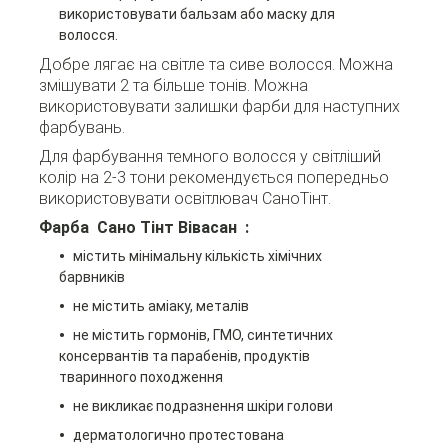
використовувати бальзам або маску для
волосся.
Добре лягає на світле та сиве волосся. Можна
змішувати 2 та більше тонів. Можна
використовувати залишки фарби для наступних
фарбувань.
Для фарбування темного волосся у світліший
колір на 2-3 тони рекомендується попередньо
використовувати освітлювач СаноТінт.
Фарба Сано Тінт Вівасан :
містить мінімальну кількість хімічних
барвників
не містить аміаку, металів
не містить гормонів, ГМО, синтетичних
консервантів та парабенів, продуктів
тваринного походження
не викликає подразнення шкіри голови
дерматологично протестована