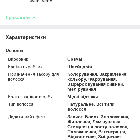
запитання
Приховати
Характеристики
Основні
Виробник
Cosval
Країна виробник
Швейцарія
Призначення засобу для
Колорування, Закріплення
волосся
кольору, Фарбування,
Зафарбовування сивини,
Мелірування
Колір і відтінок фарби
Мідні відтінки
Тип волосся
Натуральне, Всі типи
волосся
Додатковий ефект
Захист, Блиск, Зволоження,
Живлення, Ламінування,
Стимуляція росту волосся,
Пом'якшення, Регенерація,
Відновлення, Зміцнення