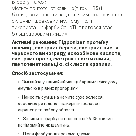
їх росту. Також
містить пантотенат кальцію(вітамін В5) і
біотин, компоненти завдяки яким волосся стає
сильним і шовковистим. Тому після
використання фарби СаноТінт волосся стає
більш здоровим і живим.
Активні речовини:
Гідролізат протеїну
пшениці, екстракт берези, екстракт листя
червоного винограду, аскорбінова кислота,
екстракт проса, екстракт листя оливи,
пантотенат кальцію, сік листя кропиви.
Спосіб застосування:
Змішайте у звичайній чашці барвник і фіксуючу
емульсію в рівних пропорціях.
Нанесіть суміш на немите сухе волосся,
особливо ретельно - на коріння волосся,
скроневу та лобову області.
Залишить фарбу на волоссі на 25-35 хвилин,
потім змийте як шампунь.
Після фарбування рекомендуємо