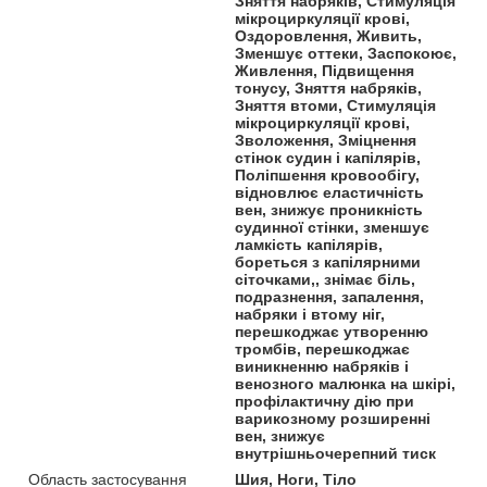
Зняття набряків, Стимуляція
мікроциркуляції крові,
Оздоровлення, Живить,
Зменшує оттеки, Заспокоює,
Живлення, Підвищення
тонусу, Зняття набряків,
Зняття втоми, Стимуляція
мікроциркуляції крові,
Зволоження, Зміцнення
стінок судин і капілярів,
Поліпшення кровообігу,
відновлює еластичність
вен, знижує проникність
судинної стінки, зменшує
ламкість капілярів,
бореться з капілярними
сіточками,, знімає біль,
подразнення, запалення,
набряки і втому ніг,
перешкоджає утворенню
тромбів, перешкоджає
виникненню набряків і
венозного малюнка на шкірі,
профілактичну дію при
варикозному розширенні
вен, знижує
внутрішньочерепний тиск
Область застосування
Шия, Ноги, Тіло