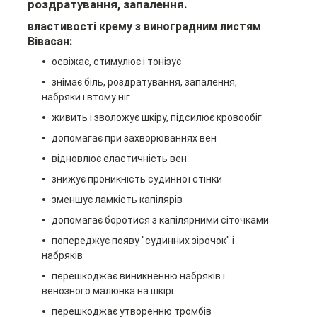
роздратування, запалення.
властивості крему з виноградним листям
Вівасан:
освіжає, стимулює і тонізує
знімає біль, роздратування, запалення,
набряки і втому ніг
живить і зволожує шкіру,
підсилює кровообіг
допомагає при захворюваннях вен
відновлює еластичність вен
знижує проникність судинної стінки
зменшує ламкість капілярів
допомагає боротися з капілярними сіточками
попереджує появу "судинних зірочок" і
набряків
перешкоджає виникненню набряків
і
венозного малюнка на шкірі
перешкоджає утворенню тромбів