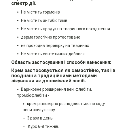
спектр дії.
Не містить гормонів
Не містить антибіотиків
Не містить продуктів тваринного походження
дерматологічно протестовано
не проходив перевірку на тваринах
Не містить синтетичних добавок
Область застосування і способи нанесення:
Крем застосовується як самостійно, так і в
поєднані з традиційними методами
лікування як допоміжний засіб.
Варикозне розширення вен, флебіти,
тромбофлебіти -
крем рівномірно розподіляється по ходу
вени
знизу вгору
3 рази в день
Курс 6-8 тижнів.