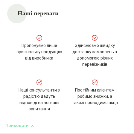
Наші переваги
Пропонуємо лише
Здійснюємо швидку
оригінальну продукцію
доставку замовлень з
від виробника
допомогою різних
перевізників
Наші консультанти з
Постійним клієнтам
радістю дадуть
робимо знижки, а
відповіді на всі ваші
також проводимо акції
запитання
Приховати