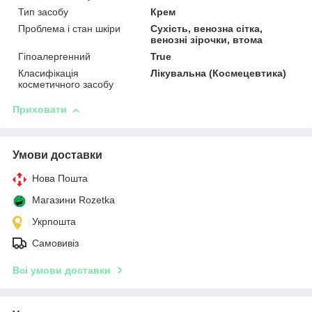
Тип засобу
Крем
Проблема і стан шкіри
Сухість, венозна сітка,
венозні зірочки, втома
Гіпоалергенний
True
Класифікація
Лікувальна (Космецевтика)
косметичного засобу
Приховати
Умови доставки
Нова Пошта
Магазини Rozetka
Укрпошта
Самовивіз
Всі умови доставки