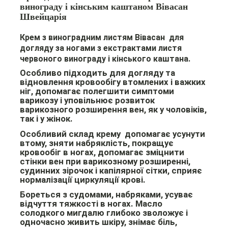
винограду і кінським каштаном Вівасан
Швейцарія
Крем з виноградним листям Вівасан для
догляду за ногами з екстрактами листя
червоного винограду і кінського каштана.
Особливо підходить для догляду та
відновлення кровообігу втомлених і важких
ніг, допомагає полегшити симптоми
варикозу і уповільнює розвиток
варикозного розширення вен, як у чоловіків,
так і у жінок.
Особливий склад крему допомагає усунути
втому, зняти набряклість, покращує
кровообіг в ногах, допомагає зміцнити
стінки вен при варикозному розширенні,
судинних зірочок і капілярної сітки, сприяє
нормалізації циркуляції крові.
Бореться з судомами, набряками, усуває
відчуття тяжкості в ногах. Масло
солодкого мигдалю глибоко зволожує і
одночасно живить шкіру,
знімає біль,