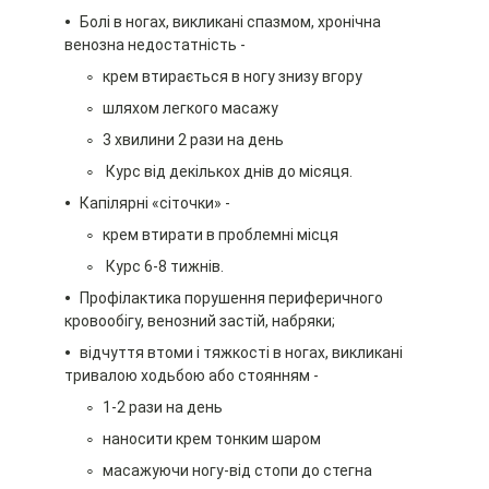
Болі в ногах, викликані спазмом, хронічна
венозна недостатність -
крем втирається в ногу знизу вгору
шляхом легкого масажу
3 хвилини 2 рази на день
Курс від декількох днів до місяця.
Капілярні «сіточки» -
крем втирати в проблемні місця
Курс 6-8 тижнів.
Профілактика порушення периферичного
кровообігу, венозний застій, набряки;
відчуття втоми і тяжкості в ногах, викликані
тривалою ходьбою або стоянням -
1-2 рази на день
наносити крем тонким шаром
масажуючи ногу-від стопи до стегна