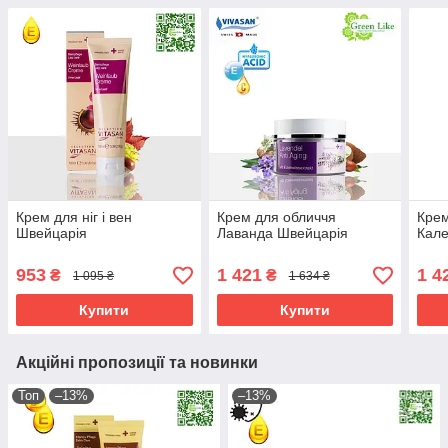
Крем для ніг і вен
Крем для обличчя
Крем
Швейцарія
Лаванда Швейцарія
Кале
953
1 421
1 4
₴
₴
1 095 ₴
1 634 ₴
Купити
Купити
Акційні пропозиції та новинки
Топ
–13%
–13%