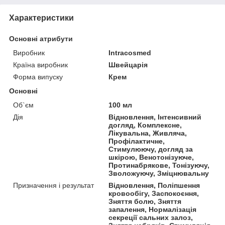
Характеристики
Основні атрибути
Виробник
Intracosmed
Країна виробник
Швейцарія
Форма випуску
Крем
Основні
Об`єм
100 мл
Дія
Відновлення, Інтенсивний
догляд, Комплексне,
Лікувальна, Живляча,
Профілактичне,
Стимулюючу, догляд за
шкірою, Венотонізуюче,
Протинабрякове, Тонізуючу,
Зволожуючу, Зміцнювальну
Призначення і результат
Відновлення, Поліпшення
кровообігу, Заспокоєння,
Зняття болю, Зняття
запалення, Нормалізація
секреції сальних залоз,