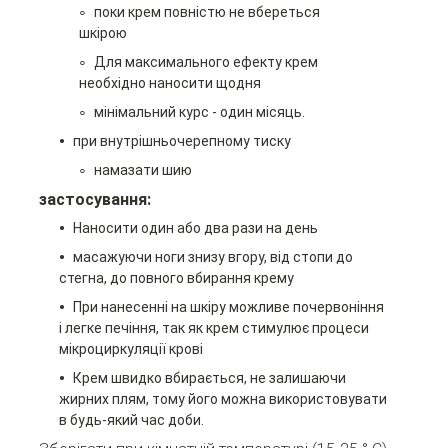
поки крем повністю не вбереться
шкірою
Для максимального ефекту крем
необхідно наносити щодня
мінімальний курс - один місяць.
при внутрішньочерепному тиску
намазати шию
застосування:
Наносити один або два рази на день
масажуючи ноги знизу вгору, від стопи до
стегна, до повного вбирання крему
При нанесенні на шкіру можливе почервоніння
і легке печіння, так як крем стимулює процеси
мікроциркуляції крові
Крем швидко вбирається, не залишаючи
жирних плям, тому його можна використовувати
в будь-який час доби.