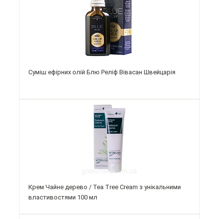
Суміш ефірних олій Блю Реліф Вівасан Швейцарія
Крем Чайне дерево / Tea Tree Cream з унікальними
властивостями 100 мл