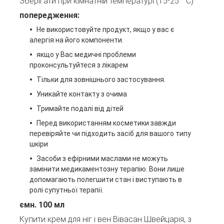
Зберігати при кімнатній температурі (15-25 ° C)
попередження:
Не використовуйте продукт, якщо у вас є
алергія на його компоненти.
якщо у Вас медичні проблеми
проконсультуйтеся з лікарем
Тільки для зовнішнього застосування.
Уникайте контакту з очима
Тримайте подалі від дітей
Перед використанням косметики завжди
перевіряйте чи підходить засіб для вашого типу
шкіри
Засоби з ефірними маслами не можуть
замінити медикаментозну терапію. Вони лише
допомагають полегшити стан і виступають в
ролі супутньої терапії.
ємн. 100 мл
Купити крем для ніг і вен Вівасан Швейцарія, з