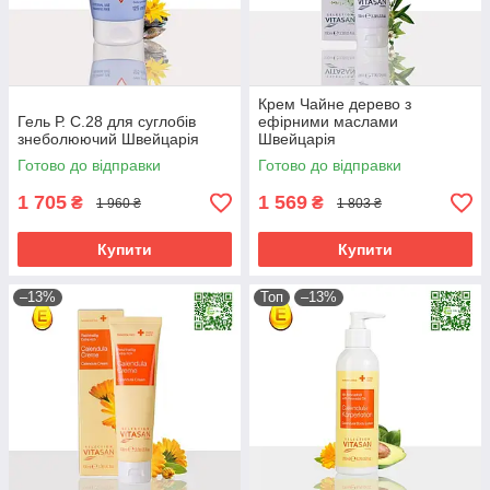
Крем Чайне дерево з
Гель Р. С.28 для суглобів
ефірними маслами
знеболюючий Швейцарія
Швейцарія
Готово до відправки
Готово до відправки
1 705
1 569
₴
₴
1 960 ₴
1 803 ₴
Купити
Купити
–13%
Топ
–13%