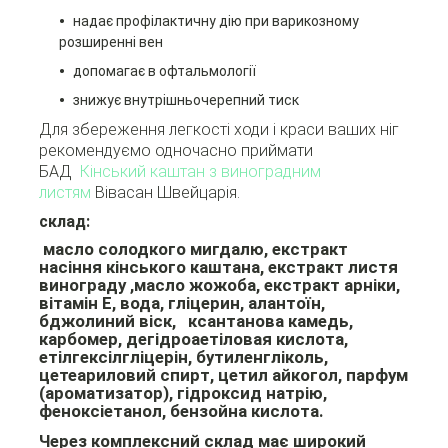
надає профілактичну дію при варикозному
розширенні вен
допомагає в офтальмології
знижує внутрішньочерепний тиск
Для збереження легкості ходи і краси ваших ніг
рекомендуємо одночасно приймати
БАД
Кінський каштан з виноградним
листям
Вівасан Швейцарія.
склад:
масло солодкого мигдалю, екстракт
насіння кінського каштана, екстракт листя
винограду ,масло жожоба, екстракт арніки,
вітамін E, вода, гліцерин, алантоїн,
бджолиний віск, ксантанова камедь,
карбомер, дегідроаетіловая кислота,
етілгексілгліцерін, бутиленгліколь,
цетеариловий спирт, цетил айкогол, парфум
(ароматизатор), гідроксид натрію,
феноксіетанол, бензойна кислота.
Через комплексний склад має широкий