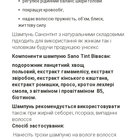
регулює рідинний баланс шкіри голови.
покращує кровообіг,
надає волоссю пружність, об'єм, блиск,
життєву силу.
Шампунь Санонтінт з натуральними складовими
підходить для використання як жінкам так і
чоловікам будучи продукцією унісекс.
Компоненти шампуню Sano Tint Вівасан:
подорожник ланцетний
,
хвощ
польовий,
екстракт гамамелісу, екстракт
звіробою, екстракт кінського каштана,
екстракт ромашки, просо, кротон лехлері
смола, з вітаміном і провітаміном В5,
біотином.
Шампунь рекомендується використовувати
також при жирній себореї, псоріазі,
випадінні
волосся.
Спосіб застосування:
Нанесіть трохи шампуню на вологе волосся.