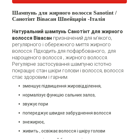
Шампунь для жирного волосся Sanotint /
Санотінт Вівасан Швейцарія -Італія
Натуральний шампунь Санотінт для жирного
волосся Вівасан
призначений для м'якого,
регулярного і обережного миття жирного
волосся. Підходить для пофарбованого, для
нарощеного волосся , жирного волосся.
Регулярне застосування шампуню істотно
покращує стан шкіри голови і волосся, волосся
стає здоровим і гарним.
зменшує підвищення жировідділення,
нормалізує функцію сальних залоз,
звужує пори
попереджує швидке забруднення волосся
знежирює,
живить , освіжає волосся і шкіру голови