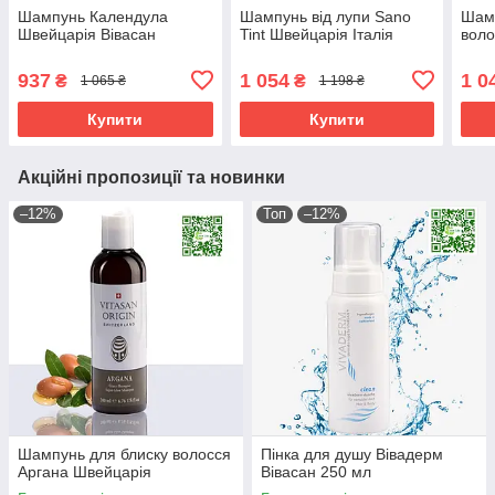
Шампунь Календула
Шампунь від лупи Sano
Шамп
Швейцарія Вівасан
Tint Швейцарія Італія
воло
937
1 054
1 0
₴
₴
1 065 ₴
1 198 ₴
Купити
Купити
Акційні пропозиції та новинки
–12%
Топ
–12%
Шампунь для блиску волосся
Пінка для душу Вівадерм
Аргана Швейцарія
Вівасан 250 мл