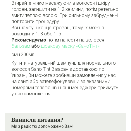
Втирайте м'яко масажуючи в волосся і шкіру
голови, залишити на 1-2 хвилини, потім ретельно
змити теплою водою. При сильному забрудненні
повторити процедуру.
Всі шампуні концентровані, тому їх можна
розводити 1: 3 або 1: 5
Рекомендуємо
потім нанести на волосся
бальзам
або
шовкову маску «СаноТінт»
.
ємн.200мл
Купити натуральний шампунь для нормального
волосся Sano Tint Вівасан з доставкою по
Україні, Ви можете зробивши замовлення у нас
на сайті або зателефонувавши за вказаними
номерами телефонів і наші менеджери приймуть
у вас замовлення.
Виникли питання?
Ми з радістю допоможемо Вам!