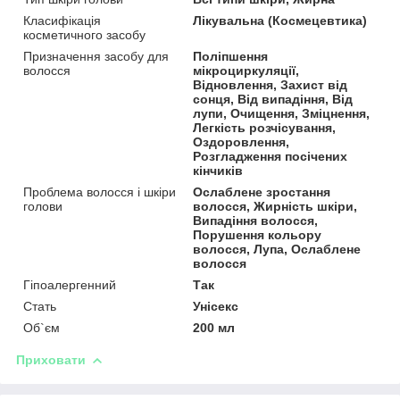
Класифікація
Лікувальна (Космецевтика)
косметичного засобу
Призначення засобу для
Поліпшення
волосся
мікроциркуляції,
Відновлення, Захист від
сонця, Від випадіння, Від
лупи, Очищення, Зміцнення,
Легкість розчісування,
Оздоровлення,
Розгладження посічених
кінчиків
Проблема волосся і шкіри
Ослаблене зростання
голови
волосся, Жирність шкіри,
Випадіння волосся,
Порушення кольору
волосся, Лупа, Ослаблене
волосся
Гіпоалергенний
Так
Стать
Унісекс
Об`єм
200 мл
Приховати