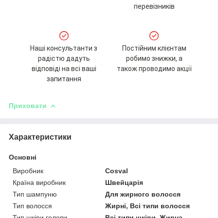
перевізників
Наші консультанти з
Постійним клієнтам
радістю дадуть
робимо знижки, а
відповіді на всі ваші
також проводимо акції
запитання
Приховати
Характеристики
Основні
Виробник
Cosval
Країна виробник
Швейцарія
Тип шампуню
Для жирного волосся
Тип волосся
Жирні, Всі типи волосся
Тип шкіри голови
Всі типи шкіри, Жирна