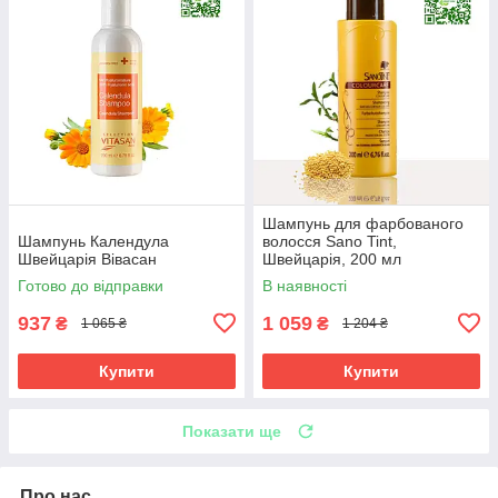
Шампунь для фарбованого
Шампунь Календула
волосся Sano Tint,
Швейцарія Вівасан
Швейцарія, 200 мл
Готово до відправки
В наявності
937
1 059
₴
₴
1 065 ₴
1 204 ₴
Купити
Купити
Показати ще
Про нас