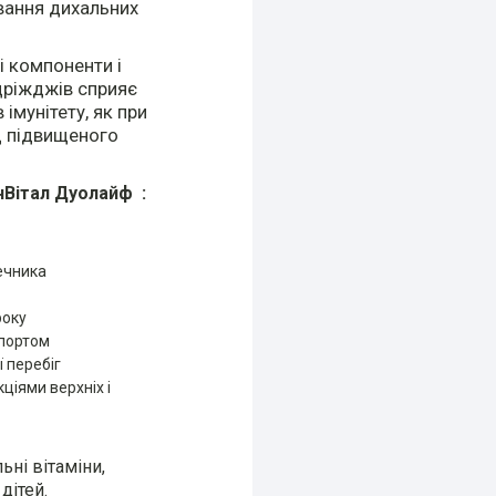
вання дихальних
і компоненти і
дріжджів сприяє
 імунітету, як при
іод підвищеного
нВітал Дуолайф :
ечника
року
спортом
 перебіг
ціями верхніх і
ні вітаміни,
дітей.