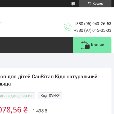
Кошик
+380 (95) 943-26-53
+380 (97) 015-05-33
Кошик
оп для дітей СанВітал Кідс натуральний
льща
Готово до відправки
Код:
SVNKF
078,56 ₴
1 498 ₴