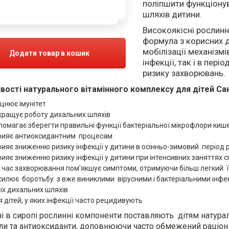
поліпшити функціону
шляхів дитини.
Високоякісні рослинн
формула з корисних 
мобілізації механізмів
Додати товар в кошик
інфекції, так і в пер
ризику захворювань.
вості натурального вітамінного комплексу для дітей Са
іцнює імунітет
кращує роботу дихальних шляхів
помагає зберегти правильні функції бактеріальної мікрофлори киш
рияє антиоксидантним процесам
рияє зниженню ризику інфекції у дитини в осінньо-зимовий період 
рияє зниженню ризику інфекції у дитини при інтенсивних заняттях 
д час захворювання пом'якшує симптоми, отримуючи більш легкий її
силює боротьбу з
вже виниклими вірусними і бактеріальними інфек
іх дихальних шляхів
я дітей, у яких інфекції часто рецидивують
і в сиропі рослинні компоненти поставляють дітям натураль
ли та антиоксиданти, доповнюючи часто обмежений раціон 