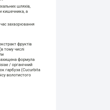
ихальних шляхів,
и кишечника, а
д час захворювання
екстракт фруктів
(в тому числі
ли
 (захищена формула
siae / органічний
ок гарбуза (Cucurbita
фісу волотистого