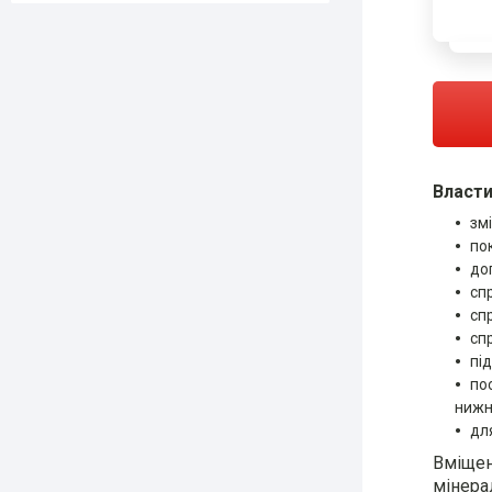
Власти
зм
по
до
сп
сп
сп
пі
по
нижн
дл
Вміщен
мінера