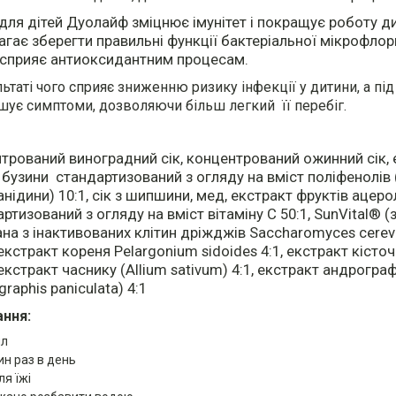
для дітей Дуолайф зміцнює імунітет і покращує роботу д
гає зберегти правильні функції бактеріальної мікрофлор
сприяє антиоксидантним процесам.
льтаті чого сприяє зниженню ризику інфекції у дитини, а пі
шує симптоми, дозволяючи більш легкий її перебіг.
трований виноградний сік, концентрований ожинний сік, 
 бузини стандартизований з огляду на вміст поліфенолів 
анідини) 10:1, сік з шипшини, мед, екстракт фруктів ацеро
ртизований з огляду на вміст вітаміну С 50:1, SunVital®
на з інактивованих клітин дріжджів Saccharomyces cerevi
 екстракт кореня Pelargonium sidoides 4:1, екстракт кісточ
 екстракт часнику (Allium sativum) 4:1, екстракт андрогра
raphis paniculata) 4:1
ння:
мл
ин раз в день
ля їжі