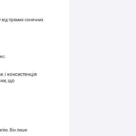
у від прямих сонячних
ес.
к і консистенція
ини, що
пію. Він лише