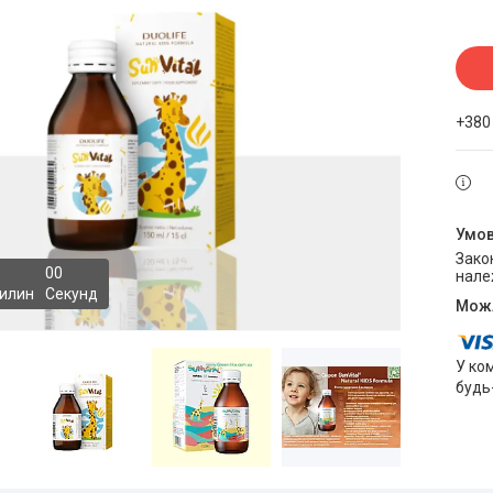
+380
Законом не передбачено повернення та обмін даного товару
0
0
нале
илин
Секунд
У ко
будь