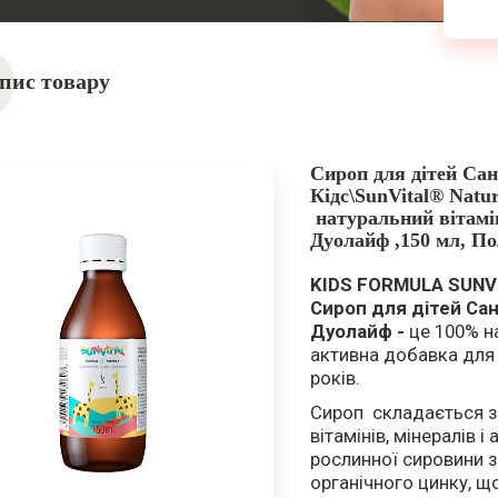
пис товару
Сироп для дітей Са
Кідс\
SunVital® Natu
натуральний вітамі
Дуолайф ,
150 мл,
По
KIDS FORMULA SUNVI
Сироп для дітей Сан
Дуолайф
-
це 100% н
активна добавка для 
років.
Сироп складається з
вітамінів, мінералів і
рослинної сировини 
органічного цинку, що