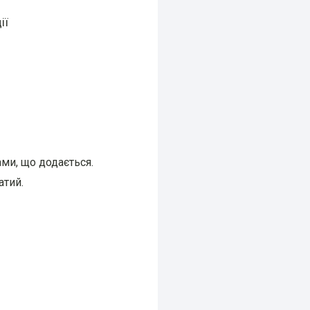
ії
ми, що додається.
атий.