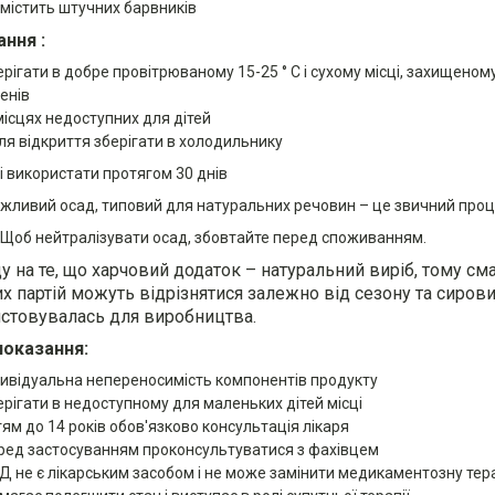
 містить штучних барвників
ання :
ерігати в добре провітрюваному 15-25 ° C і сухому місці, захищеном
енів
місцях недоступних для дітей
сля відкриття зберігати в холодильнику
і використати протягом 30 днів
жливий осад, типовий для натуральних речовин – це звичний проц
Щоб нейтралізувати осад, збовтайте перед споживанням.
у на те, що харчовий додаток – натуральний виріб, тому сма
х партій можуть відрізнятися залежно від сезону та сиров
стовувалась для виробництва.
оказання:
дивідуальна непереносимість компонентів продукту
ерігати в недоступному для маленьких дітей місці
тям до 14 років обов'язково консультація лікаря
ред застосуванням проконсультуватися з фахівцем
Д не є лікарським засобом і не може замінити медикаментозну тера