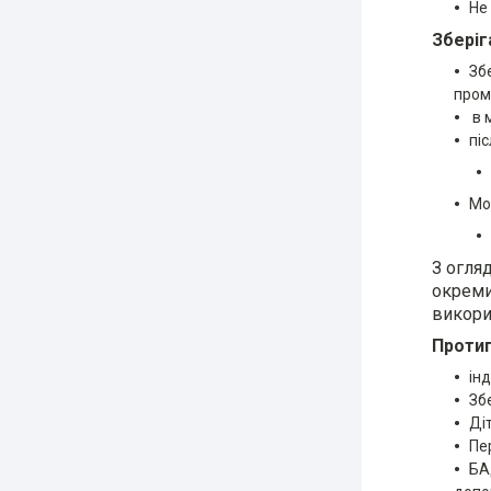
Не
Зберіг
Зб
пром
в 
пі
Мо
З огляд
окреми
викори
Протип
ін
Зб
Ді
Пе
БА