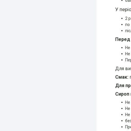
ба
У пері
2 
по
піс
Перед
Не
Не
Пе
Для ви
Смак:
п
Для пр
Сироп 
Не
Не
Не
бе
Пр