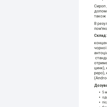
Сироп 
допома
також 
В резу
пом'як
Склад:
концен
чорної
антоці
станда
отрима
цинк),
pepo),
(Androg
Дозува
5 
од
піс