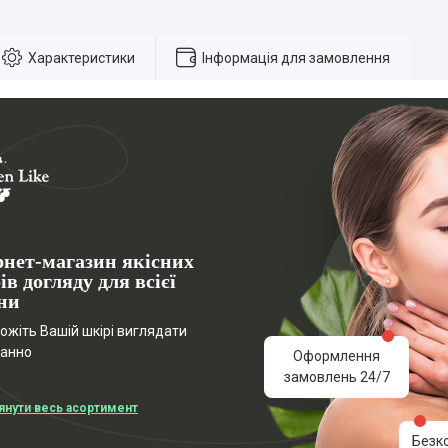
Характеристики
Інформація для замовлення
рнет-магазин якісних
ів догляду для всієї
ни
жіть Вашій шкірі виглядати
ганно
Оформлення
замовлень 24/7
янути весь асортимент
Безк