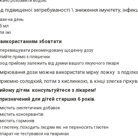
жано розбавити водою
од підвищеної затребуваності \ зниження імунітету, інфекц
рази на день
 5 мл
ля їжі
 використанням збовтати
 перевищувати рекомендовану щоденну дозу
 пийте прямо з пляшечки
ріод прийому залежить від думки вашого лікуючого лікаря
мірювання дози можна використати мірну ложку з поділка
риємно солодкий, потім з кислинкою, в кінці злегка гіркув
ийому дітям консультуйтеся з лікарем!
призначений для дітей старших 6 років.
 містить синтетичних добавок
 містить консервантів
 містить гормонів
з глютену, походить людям які не переносять глютен
епарат не тестувався на тваринах