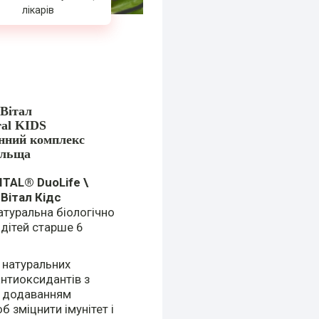
лікарів
нВітал
ral KIDS
нний комплекс
льща
TAL® DuoLife \
Вітал Кідс
атуральна біологічно
дітей старше 6
 натуральних
 антиоксидантів з
з додаванням
б зміцнити імунітет і