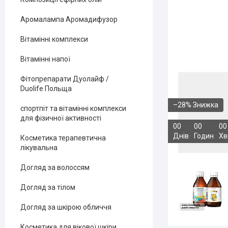
Аромалампа Аромадифузор
Вітамінні комплекси
Вітамінні напої
Фітопрепарати Дуолайф /
Duolife Польща
–28%
спортпіт та вітамінні комплекси
для фізичної активності
0
0
0
0
0
0
Днів
Годин
Хв
Косметика терапевтична
лікувальна
Догляд за волоссям
Догляд за тілом
Догляд за шкірою обличчя
Косметика для вікової шкіри