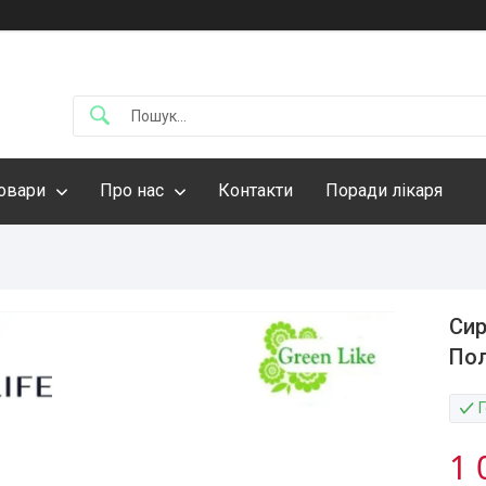
овари
Про нас
Контакти
Поради лікаря
Сир
По
1 