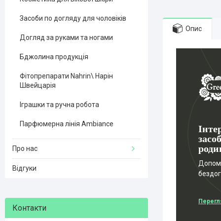
Засоби по догляду для чоловіків
Опис
Догляд за руками та ногами
Бджолина продукція
Фітопрепарати Nahrin\ Нарін
Швейцарія
Іграшки та ручна робота
Парфюмерна лінія Ambiance
Інте
засоб
роди
Про нас
Допомо
Відгуки
бездо
Перегл