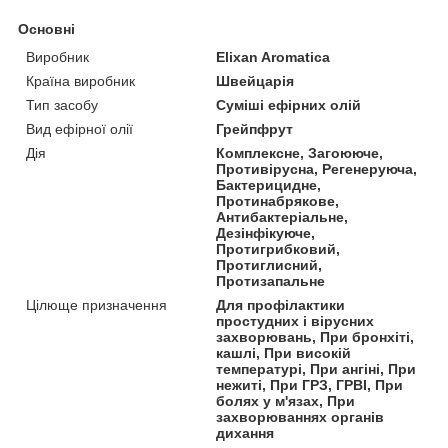
Основні
Виробник
Elixan Aromatica
Країна виробник
Швейцарія
Тип засобу
Суміші ефірних олій
Вид ефірної олії
Грейпфрут
Дія
Комплексне, Загоююче,
Противірусна, Регенеруюча,
Бактерицидне,
Протинабрякове,
Антибактеріальне,
Дезінфікуюче,
Протигрибковий,
Протиглисний,
Протизапальне
Цілюще призначення
Для профілактики
простудних і вірусних
захворювань, При бронхіті,
кашлі, При високій
температурі, При ангіні, При
нежиті, При ГРЗ, ГРВІ, При
болях у м'язах, При
захворюваннях органів
дихання