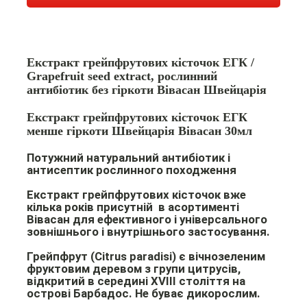
Екстракт грейпфрутових кісточок ЕГК /
Grapefruit seed extract, рослинний
антибіотик без гіркоти Вівасан Швейцарія
Екстракт грейпфрутових кісточок ЕГК
менше гіркоти Швейцарія Вівасан 30мл
Потужний натуральний антибіотик і
антисептик рослинного походження
Екстракт грейпфрутових кісточок вже
кілька років присутній в асортименті
Вівасан для ефективного і універсального
зовнішнього і внутрішнього застосування.
Грейпфрут
(Citrus paradisi) є вічнозеленим
фруктовим деревом з групи цитрусів,
відкритий в середині XVIII століття на
острові Барбадос. Не буває дикорослим.