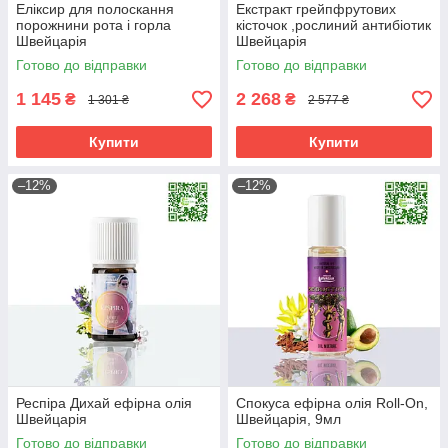
Еліксир для полоскання
Екстракт грейпфрутових
порожнини рота і горла
кісточок ,рослиний антибіотик
Швейцарія
Швейцарія
Готово до відправки
Готово до відправки
1 145
2 268
₴
₴
1 301 ₴
2 577 ₴
Купити
Купити
–12%
–12%
Респіра Дихай ефірна олія
Спокуса ефірна олія Roll-On,
Швейцарія
Швейцарія, 9мл
Готово до відправки
Готово до відправки