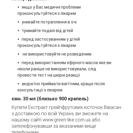
якщо у Вас медичні проблеми
проконсультуйтеся з лікарем
уникайте потрапляння в очі
тримайте подалі від дітей
перед застосуванням у дітей
проконсультуйтеся з лікарем
не використовуйте не розведеним
перед використанням ефірного масла яке ви
ніколи раніше не використовували, слід
провести тест на шкірні реакції
акуратно приймати вагітним, краще після
консультації з лікарем
ємн. 30 мл (близько 900 крапель)
Купити Екстракт грейпфрутових кісточок Вівасан
з доставкою по всій Україні, ви зможете на
нашому сайті www.green-like.com.ua або
зателефонувавши за вказаними вище
телефонами.