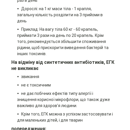
раз в день
Дорослі: на 1 кг маси тіла - 1 крапля,
загальну кількість розділити на 3 прийоми в
день
Приклад: На вагу тіла 60 кг - 60 крапель,
приймати 3 рази на день по 20 крапель. Крім
того, рекомендується збільшити споживання
рідини, щоб прискорити виведення бактерій та
інших токсинів.
На відміну від синтетичних антибіотиків, ЕГК
не викликає
звикання
не є токсичним
не дає побічних ефектів типу алергії і
знищення корисної мікрофлори, що також дуже
важливо для здоров'я людини.
Крім того, ЕГК можна з успіхом застосовувати і
для маленьких дітей, і для тварин
попередження: