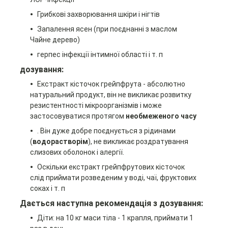
Грибкові захворювання шкіри і нігтів
Запалення ясен (при поєднанні з маслом
Чайне дерево)
герпес інфекції інтимної області і т. п
дозування:
Екстракт кісточок грейпфрута - абсолютно
натуральний продукт, він не викликає розвитку
резистентності мікроорганізмів і може
застосовуватися протягом
необмеженого часу
. Він дуже добре поєднується з рідинами
(
водорастворім
), не викликає роздратування
слизових оболонок і алергії.
Оскільки екстракт грейпфрутових кісточок
слід приймати розведеним у воді, чаї, фруктових
соках і т. п
Дається наступна рекомендація з дозування:
Діти: на 10 кг маси тіла - 1 крапля, приймати 1