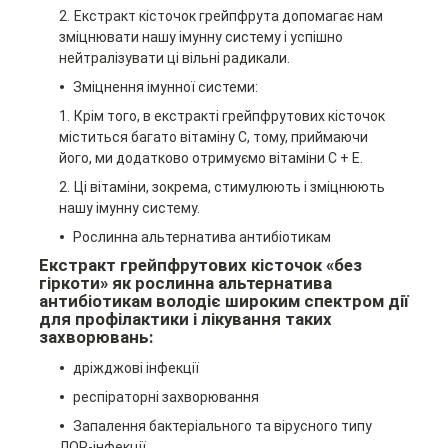
Екстракт кісточок грейпфрута допомагає нам
зміцнювати нашу імунну систему і успішно
нейтралізувати ці вільні радикали.
Зміцнення імунної системи:
Крім того, в екстракті грейпфрутових кісточок
міститься багато вітаміну С, тому, приймаючи
його, ми додатково отримуємо вітаміни С + Е.
Ці вітаміни, зокрема, стимулюють і зміцнюють
нашу імунну систему.
Рослинна альтернатива антибіотикам
Екстракт грейпфрутових кісточок «без
гіркоти» як рослинна альтернатива
антибіотикам володіє широким спектром дії
для профілактики і лікування таких
захворювань:
дріжджові інфекції
респіраторні захворювання
Запалення бактеріального та вірусного типу
ЛОР-інфекції