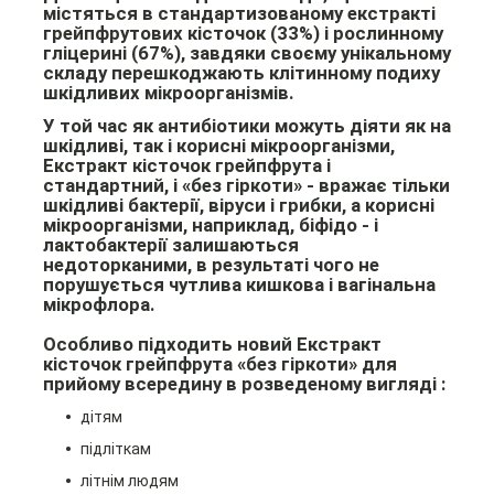
містяться в стандартизованому екстракті
грейпфрутових кісточок (33%) і рослинному
гліцерині (67%), завдяки своєму унікальному
складу перешкоджають клітинному подиху
шкідливих мікроорганізмів.
У той час як антибіотики можуть діяти як на
шкідливі, так і корисні мікроорганізми,
Екстракт кісточок грейпфрута і
стандартний, і «без гіркоти» - вражає тільки
шкідливі бактерії, віруси і грибки, а корисні
мікроорганізми, наприклад, біфідо - і
лактобактерії залишаються
недоторканими, в результаті чого не
порушується чутлива кишкова і вагінальна
мікрофлора.
Особливо підходить новий Екстракт
кісточок грейпфрута «без гіркоти» для
прийому всередину в розведеному вигляді :
дітям
підліткам
літнім людям