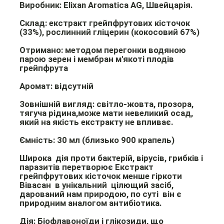
Виробник:
Elixan Aromatica AG, Швейцарія.
Склад:
екстракт грейпфрутових кісточок
(33%), рослинний гліцерин (кокосовий 67%)
Отримано:
методом перегонки водяною
парою зерен і мембран м'якоті плодів
грейпфрута
Аромат:
відсутній
Зовнішній вигляд:
світло-жовта, прозора,
тягуча рідина,може мати невеликий осад,
який на якість екстракту не впливає.
Ємність:
30 мл (близько 900 крапель)
Широка дія проти бактерій, вірусів, грибків і
паразитів перетворює
Екстракт
грейпфрутових кісточок менше гіркоти
Вівасан
в унікальний цілющий засіб,
дарований нам природою, по суті він є
природним аналогом антибіотика.
Дія:
Біофлавоноїди і глікозиди, що