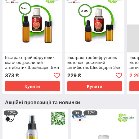
Екстракт грейпфрутових
Екстракт грейпфрутових
Екст
кісточок ,рослиний
кісточок ,рослиний
кіст
антибіотик Швейцарія 5мл
антибіотик Швейцарія 3мл
анти
373
229
2 2
₴
₴
Купити
Купити
Акційні пропозиції та новинки
–12%
Топ
–12%