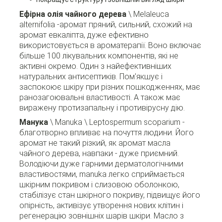
Ефірна олія чайного дерева
\ Melaleuca
alternifolia -аромат пряний, сильний, схожий на
аромат евкаліпта, дуже ефективно
використовується в ароматерапії. Воно включає
більше 100 лікувальних компонентів, які не
активні окремо. Один з найефективніших
натуральних антисептиків. Пом'якшує і
заспокоює шкіру при різних пошкодженнях, має
ранозагоювальні властивості. А також має
виражену протизапальну і противірусну дію.
Манука
\ Manuka \ Leptospermum scoparium -
благотворно впливає на почуття людини. Його
аромат не такий різкий, як аромат масла
чайного дерева, навпаки - дуже приємний.
Володіючи дуже гарними дерматологічними
властивостями, manuka легко сприймається
шкірним покривом і слизовою оболонкою,
стабілізує стан шкірного покриву, підвищує його
опірність, активізує утворення нових клітин і
регенерацію зовнішніх шарів шкіри. Масло з