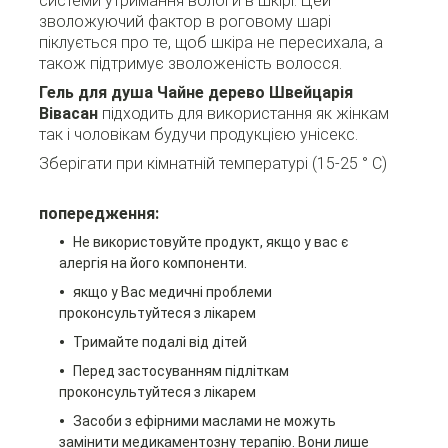
системи утримання вологи в шкірі. Цей
зволожуючий фактор в роговому шарі
піклується про те, щоб шкіра не пересихала, а
також підтримує зволоженість волосся.
Гель для душа Чайне дерево Швейцарія
Вівасан
підходить для використання як жінкам
так і чоловікам будучи продукцією унісекс.
Зберігати при кімнатній температурі (15-25 ° C)
попередження:
Не використовуйте продукт, якщо у вас є
алергія на його компоненти.
якщо у Вас медичні проблеми
проконсультуйтеся з лікарем
Тримайте подалі від дітей
Перед застосуванням підліткам
проконсультуйтеся з лікарем
Засоби з ефірними маслами не можуть
замінити медикаментозну терапію. Вони лише