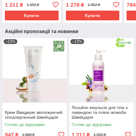
1 211
1 278
784
₴
₴
1 392 ₴
1 452 ₴
Купити
Купити
Акційні пропозиції та новинки
–13%
–13%
Лосьйон емульсія для тіла з
Крем Вівадерм зволожуючий
лавандою та олією жожоба
гіпоалергенний Швейцарія
Швейцарія
Готово до відправки
Готово до відправки
947
1 211
₴
₴
1 089 ₴
1 392 ₴