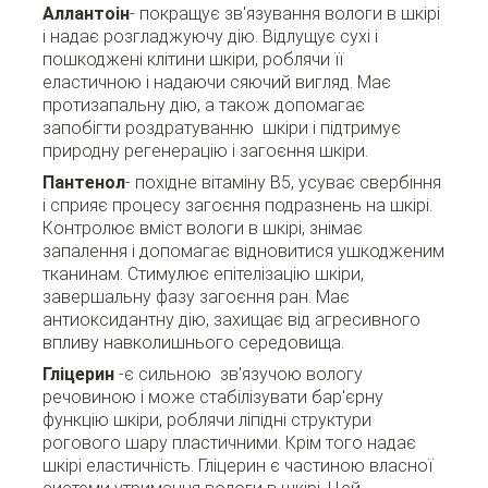
Аллантоін
- покращує зв'язування вологи в шкірі
і надає розгладжуючу дію. Відлущує сухі і
пошкоджені клітини шкіри, роблячи її
еластичною і надаючи сяючий вигляд. Має
протизапальну дію, а також допомагає
запобігти роздратуванню шкіри і підтримує
природну регенерацію і загоєння шкіри.
Пантенол
- похідне вітаміну В5, усуває свербіння
і сприяє процесу загоєння подразнень на шкірі.
Контролює вміст вологи в шкірі, знімає
запалення і допомагає відновитися ушкодженим
тканинам. Стимулює епітелізацію шкіри,
завершальну фазу загоєння ран. Має
антиоксидантну дію, захищає від агресивного
впливу навколишнього середовища.
Гліцерин
-є сильною зв'язучою вологу
речовиною і може стабілізувати бар'єрну
функцію шкіри, роблячи ліпідні структури
рогового шару пластичними. Крім того надає
шкірі еластичність. Гліцерин є частиною власної