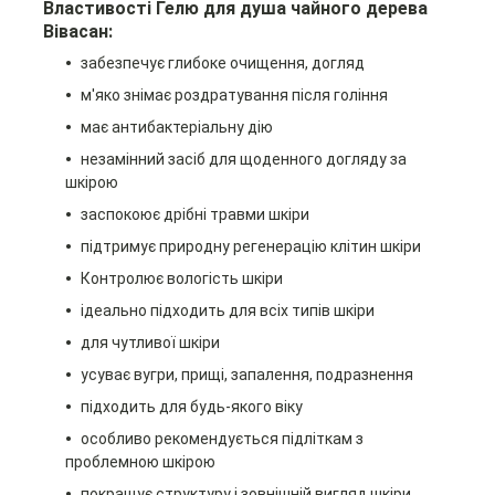
Властивості Гелю для душа чайного дерева
Вівасан:
забезпечує глибоке очищення, догляд
м'яко знімає роздратування після гоління
має антибактеріальну дію
незамінний засіб для щоденного догляду за
шкірою
заспокоює дрібні травми шкіри
підтримує природну регенерацію клітин шкіри
Контролює вологість шкіри
ідеально підходить для всіх типів шкіри
для чутливої ​​шкіри
усуває вугри, прищі, запалення, подразнення
підходить для будь-якого віку
особливо рекомендується підліткам з
проблемною шкірою
покращує структуру і зовнішній вигляд шкіри