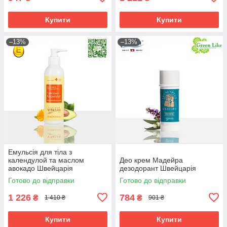
Купити
Купити
–13%
–13%
Емульсія для тіла з
календулой та маслом
Део крем Мадейра
авокадо Швейцарія
дезодорант Швейцарія
Готово до відправки
Готово до відправки
1 226
784
₴
₴
1 410 ₴
901 ₴
Купити
Купити