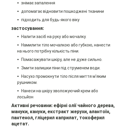
знімає запалення
допомагає відновити пошкоджені тканини
підходить для будь-якого віку
застосування:
Налити засіб на руку або мочалку.
Намилити тіло мочалкою або губкою, нанести
на нього потрібну кількість піни.
Помасажувати шкіру, але не дуже сильно.
Змити залишки піни під струменем води.
Насухо промокнути тіло після миття м'яким
рушником.
Нанеси на шкіру зволожуючий крем або
лосьйон
Активні речовини: ефірні олії чайного дерева,
мануки, кануки, екстракт жерухи, алантоїн,
пантенол, гліцерил каприлат, токоферил
ацетат.