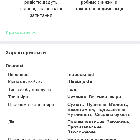
радістю дадуть
робимо знижки, а
відповіді на всі ваші
також проводимо акції
запитання
Приховати
Характеристики
Основні
Виробник
Intracosmed
Країна виробник
Швейцарія
Тип засобу для душа
Гель
Тип шкіри
Чутлива, Всі типи шкіри
Проблема і стан шкіри
Сухість, Лущення, В'ялість,
Вікові зміни, Подразнення,
Чутливість, Сезонна сухість
Дія
Пом'якшувальна, Загоююче,
Протизапальне,
Зволожуюче
Призначення і результат
Нормалізація секреції