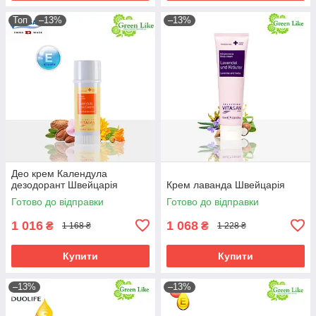
Топ
–13%
–13%
Део крем Календула
дезодорант Швейцарія
Крем лаванда Швейцарія
Готово до відправки
Готово до відправки
1 016
1 068
₴
₴
1 168 ₴
1 228 ₴
Купити
Купити
–13%
–13%