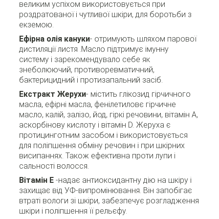
великим успіхом використовується при
роздратованої і чутливої ​​шкіри, для боротьби з
екземою.
Ефірна олія кануки
- отримують шляхом парової
дистиляції листя .Масло підтримує імунну
систему і зарекомендувало себе як
знеболюючий, противоревматичний,
бактерицидний і протизапальний засіб.
Екстракт Жерухи
- містить глікозид гірчичного
масла, ефірні масла, фенілетиловє гірчичне
масло, калій, залізо, йод, гіркі речовини, вітамін А,
аскорбінову кислоту і вітамін D. Жеруха є
протицинготним засобом і використовується
для поліпшення обміну речовин і при шкірних
висипаннях. Також ефективна проти лупи і
сальності волосся.
Вітамін Е
-надає антиоксидантну дію на шкіру і
захищає від УФ-випромінювання. Він запобігає
втраті вологи зі шкіри, забезпечує розгладження
шкіри і поліпшення її рельєфу.