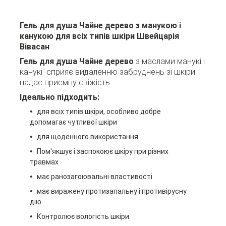
Гель для душа Чайне дерево з манукою і
канукою для всіх типів шкіри Швейцарія
Вівасан
Гель для душа Чайне дерево
з маслами манукі і
канукі сприяє видаленню забруднень зі шкіри і
надає приємну свіжість.
Ідеально підходить:
для всіх типів шкіри, особливо добре
допомагає чутливої ​​шкіри
для щоденного використання
Пом'якшує і заспокоює шкіру при різних
травмах
має ранозагоювальні властивості
має виражену протизапальну і противірусну
дію
Контролює вологість шкіри