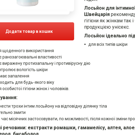
Лосьйон для інтимної 
Швейцарія
рекоменду
гігієни як жінкам так 
продукцією унісекс.
Додати товар в кошик
Лосьйон ідеально пі
для всіх типів шкіри
я щоденного використання
є ранозагоювальні властивості
є виражену протизапальну і противірусну дію
нтролює вологість шкіри
імає запалення
дходить для будь-якого віку
 особистої гігієни жінок і чоловіків.
ування:
нести трохи інтим лосьйону на відповідну ділянку тіла
тельно змити
д час місячних застосовувати, по можливості, після кожної зміни п
і речовини: екстракти ромашки, гамамелісу, алтея, алое, 
ерол, бисаболол