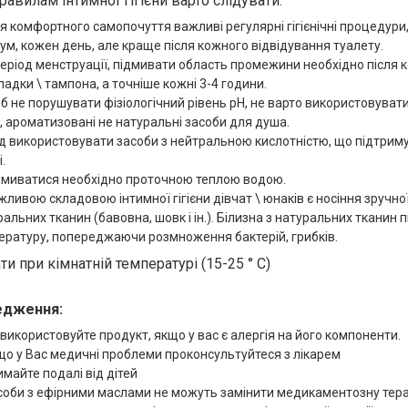
равилам інтимної гігієни варто слідувати:
я комфортного самопочуття важливі регулярні гігієнічні процедури
мум, кожен день, але краще після кожного відвідування туалету.
період менструації, підмивати область промежини необхідно після ко
ладки \ тампона, а точніше кожні 3-4 години.
б не порушувати фізіологічний рівень pH, не варто використовуват
, ароматизовані не натуральні засоби для душа.
ід використовувати засоби з нейтральною кислотністю, що підтрим
.
дмиватися необхідно проточною теплою водою.
жливою складовою інтимної гігієни дівчат \ юнаків є носіння зручно
ральних тканин (бавовна, шовк і ін.). Білизна з натуральних тканин
ературу, попереджаючи розмноження бактерій, грибків.
ти при кімнатній температурі (15-25 ° C)
едження:
 використовуйте продукт, якщо у вас є алергія на його компоненти.
що у Вас медичні проблеми проконсультуйтеся з лікарем
имайте подалі від дітей
соби з ефірними маслами не можуть замінити медикаментозну тера