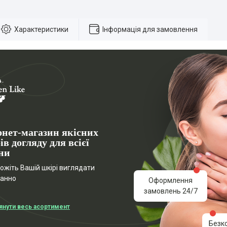
Характеристики
Інформація для замовлення
рнет-магазин якісних
ів догляду для всієї
ни
жіть Вашій шкірі виглядати
ганно
Оформлення
замовлень 24/7
янути весь асортимент
Безк