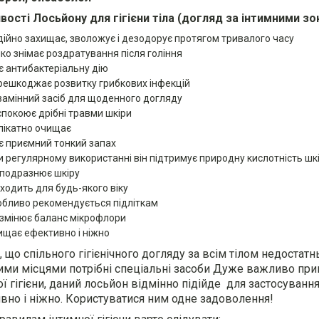
вості Лосьйону для гігієни тіла (догляд за інтимними зо
дійно захищає, зволожує і дезодорує протягом тривалого часу
яко знімає роздратування після гоління
є антибактеріальну дію
решкоджає розвитку грибкових інфекцій
замінний засіб для щоденного догляду
спокоює дрібні травми шкіри
лікатно очищає
є приємний тонкий запах
и регулярному використанні він підтримує природну кислотність шк
 подразнює шкіру
дходить для будь-якого віку
обливо рекомендується підліткам
 змінює баланс мікрофлори
ищає ефективно і ніжно
 що спільного гігієнічного догляду за всім тілом недостатнь
ими місцями потрібні спеціальні засоби Дуже важливо прив
ої гігієни, даний лосьйон відмінно підійде для застосуванн
вно і ніжно. Користуватися ним одне задоволення!