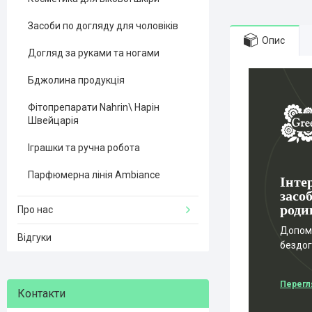
Засоби по догляду для чоловіків
Опис
Догляд за руками та ногами
Бджолина продукція
Фітопрепарати Nahrin\ Нарін
Швейцарія
Іграшки та ручна робота
Парфюмерна лінія Ambiance
Інте
засоб
роди
Про нас
Допомо
Відгуки
бездо
Перегл