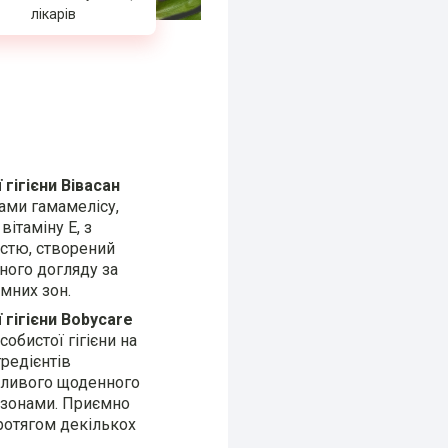
лікарів
гігієни Вівасан
ами гамамелісу,
вітаміну Е, з
стю, створений
ного догляду за
мних зон.
 гігієни Bobycare
собистої гігієни на
гредієнтів
йливого щоденного
 зонами. Приємно
ротягом декількох