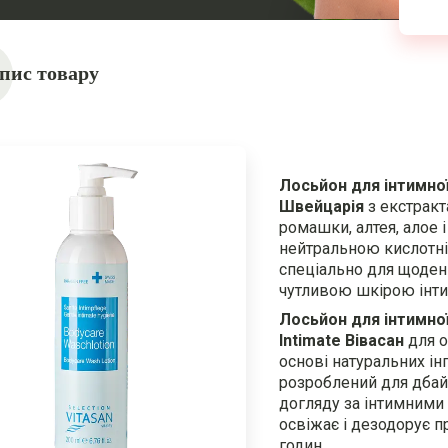
пис товару
Лосьйон для інтимної 
Швейцарія
з екстракт
ромашки, алтея, алое і 
нейтральною кислотні
спеціально для щоден
чутливою шкірою інти
Лосьйон для інтимної
Intimate Вівасан
для о
основі натуральних ін
розроблений для дба
догляду за інтимними
освіжає і дезодорує п
годин.