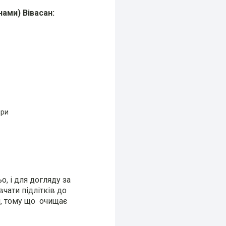
нами) Вівасан:
іри
о, і для догляду за
чати підлітків до
я, тому що очищає