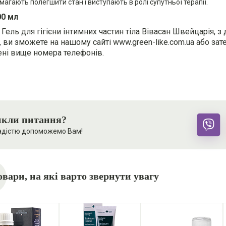
магають полегшити стан і виступають в ролі супутньої терапії.
00 мл
Гель для гігієни інтимних частин тіла Вівасан Швейцарія, з
і, ви зможете на нашому сайті www.green-like.com.ua або з
ені вище номера телефонів.
кли питання?
адістю допоможемо Вам!
овари, на які варто звернути увагу