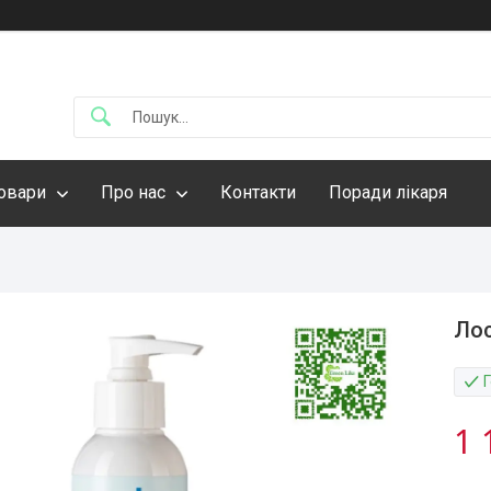
овари
Про нас
Контакти
Поради лікаря
Лос
1 