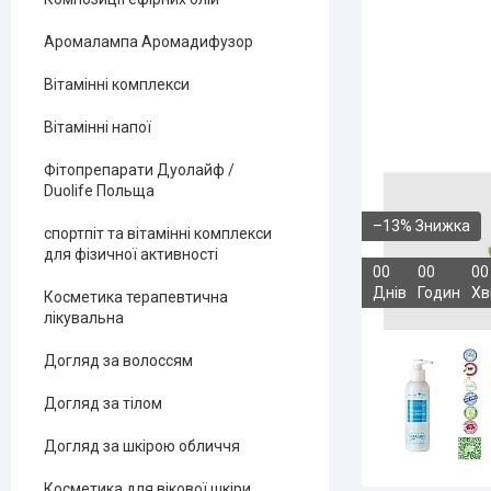
Аромалампа Аромадифузор
Вітамінні комплекси
Вітамінні напої
Фітопрепарати Дуолайф /
Duolife Польща
–13%
спортпіт та вітамінні комплекси
для фізичної активності
0
0
0
0
0
0
Днів
Годин
Хв
Косметика терапевтична
лікувальна
Догляд за волоссям
Догляд за тілом
Догляд за шкірою обличчя
Косметика для вікової шкіри