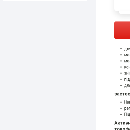
дл
ма
ма
ко
зн
пі
для
застос
На
ре
Пі
Активн
токоф