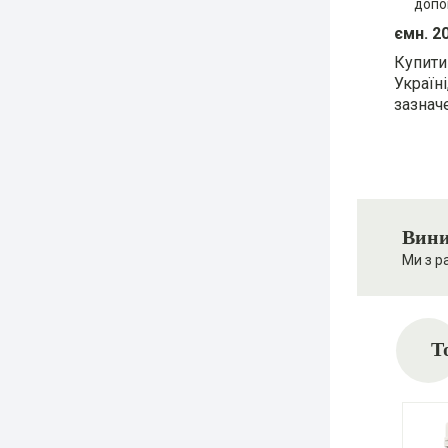
допо
ємн. 2
Купити 
Україн
зазнач
Вини
Ми з р
Т