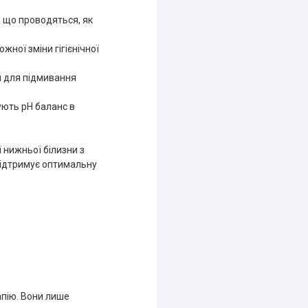
, що проводяться, як
жної зміни гігієнічної
и для підмивання
ують рН баланс в
ї нижньої білизни з
 підтримує оптимальну
пію. Вони лише