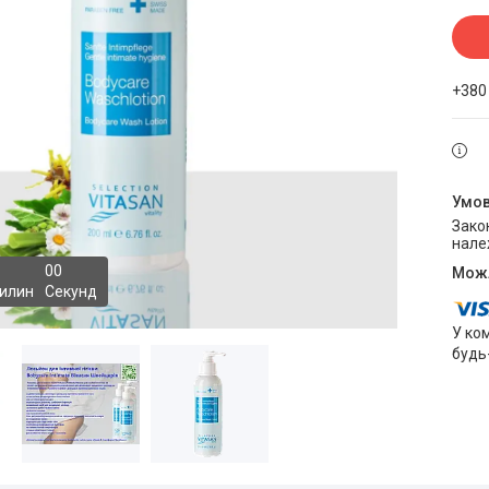
+380
Законом не передбачено повернення та обмін даного товару
нале
0
0
илин
Секунд
У ко
будь