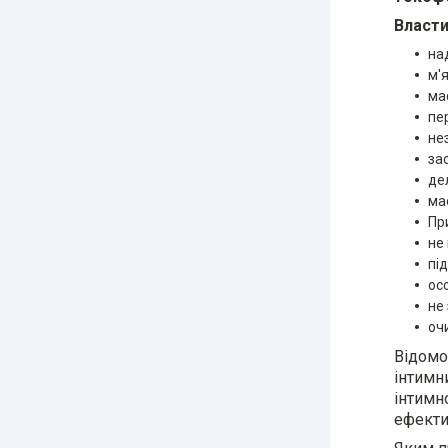
Власти
на
м'
ма
пе
не
за
де
ма
Пр
не
пі
ос
не
оч
Відомо,
інтимн
інтимн
ефекти