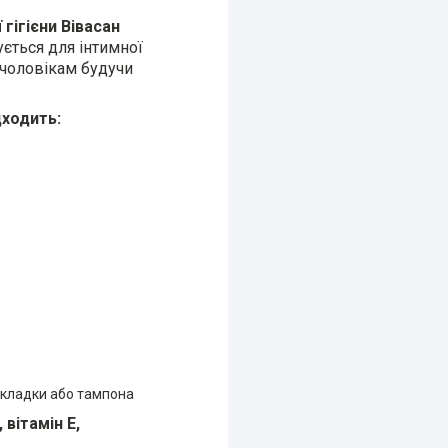
гігієни Вівасан
ється для інтимної
і чоловікам будучи
дходить:
рокладки або тампона
вітамін Е,