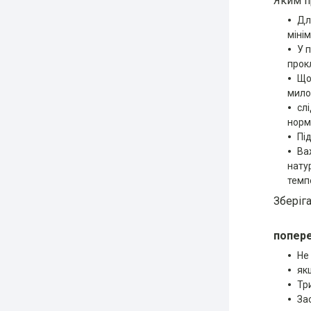
Яким п
Дл
міні
У 
прок
Що
мило
сл
нормі
Пі
Ва
нату
темп
Зберіга
попер
Не
як
Тр
За