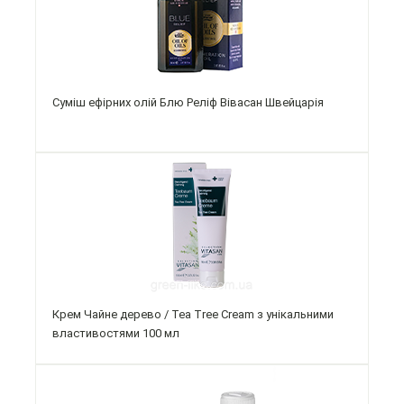
Суміш ефірних олій Блю Реліф Вівасан Швейцарія
Крем Чайне дерево / Tea Tree Cream з унікальними
властивостями 100 мл