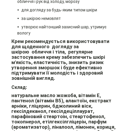
обличчя і рук від холоду, морозу
для догляду за будь-яким типом шкіри
за шкірою немовлят
утворює найтонший захисний шар, утримує
вологу
Крем рекомендується використовувати
для щоденного догляду за
шкірою обличчя і тіла, регулярне
застосування крему забезпечить шкірі
м'якість, еластичність, знизить ризик
утворення зморшок і буде ефективно
підтримувати її молодість і здоровий
зовнішній вигляд.
Склад:
натуральне масло жожоба, вітамін Е,
пантенол (вітамін В5), алантоїн, екстракт
арніки, гліцерин, бджолиний віск,
гексілдеканол, гексілдеціллаурат,
парафіновий стеартоін, стеартофенол,
токопнерол, етілгексілгліцерін, парфум
(ароматизатор), ліналоол, лімонен, кориця,