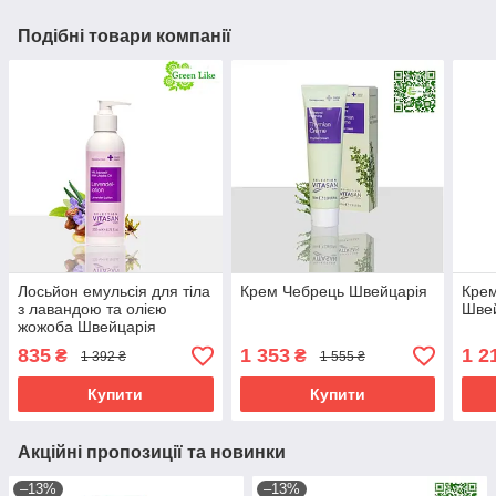
Подібні товари компанії
Лосьйон емульсія для тіла
Крем Чебрець Швейцарія
Крем
з лавандою та олією
Шве
жожоба Швейцарія
835
1 353
1 2
₴
₴
1 392 ₴
1 555 ₴
Купити
Купити
Акційні пропозиції та новинки
–13%
–13%