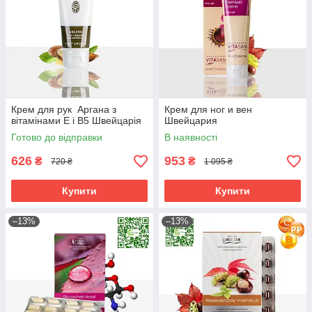
Крем для рук Аргана з
Крем для ног и вен
вітамінами Е і В5 Швейцарія
Швейцария
Готово до відправки
В наявності
626
953
₴
₴
720 ₴
1 095 ₴
Купити
Купити
–13%
–13%