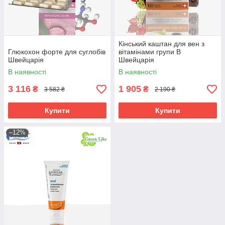
Кінський каштан для вен з
Глюкохон форте для суглобів
вітамінами групи В
Швейцарія
Швейцарія
В наявності
В наявності
3 116
1 905
₴
₴
3 582 ₴
2 190 ₴
Купити
Купити
–12%