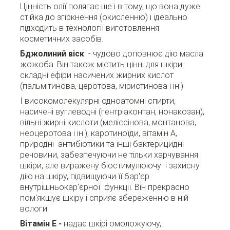
Цінність олії полягає ще і в тому, що вона дуже
стійка до згіркнення (окисленню) і ідеально
підходить в технології виготовлення
косметичних засобів.
Бджолиний віск
- чудово доповнює дію масла
жожоба.
Він також містить цінні для шкіри
складні ефіри насичених жирних кислот
(пальмітинова, церотова, міристинова і ін.)
І високомолекулярні одноатомні спирти,
насичені вуглеводні (гентріаконтан, нонакозан),
вільні жирні кислоти (меліссінова, монтанова,
неоцеротова і ін.), каротиноїди, вітамін А,
природні антибіотики та інші бактерицидні
речовини, забезпечуючи не тільки харчування
шкіри, але виражену біостимулюючу і захисну
дію на шкіру, підвищуючи її бар'єр
внутрішньокар'єрної функції.
Він прекрасно
пом'якшує шкіру і сприяє збереженню в ній
вологи.
Вітамін Е
-
надає
шкірі
о
моложуючу,