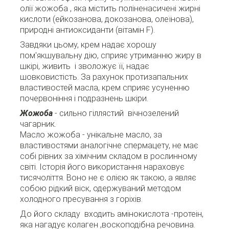
олії жожоба , яка містить поліненасичені жирні
кислоти (ейкозанова, докозанова, олеїнова),
природні антиоксиданти (вітамін F).
Завдяки цьому, крем надає хорошу
пом'якшувальну дію, сприяє утриманню жиру в
шкірі, живить і зволожує її, надає
шовковистість.
За рахунок протизапальних
властивостей масла, крем сприяє усуненню
почервоніння і подразнень шкіри.
Жожоба
- сильно гіллястий вічнозелений
чагарник.
Масло жожоба -
унікальне масло, за
властивостями аналогічне спермацету, не має
собі рівних за хімічним складом в рослинному
світі.
Історія його використання нараховує
тисячоліття.
Воно не є олією як такою, а являє
собою рідкий віск, одержуваний методом
холодного пресування з горіхів.
До його складу входить амінокислота -протеін,
яка нагадує колаген ,воскоподібна речовина.