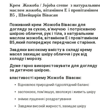
Крем Жожоба / Jojoba creme з натуральним
маслом жожоба, вітаміном Е і провітаміном
В5 , Швейцарія Вівасан
Поживний к
рем Жожоба Вівасан для
догляду за сухою,
в'янучою
і потрісканою
шкірою обличчя, рук і тіла, з натуральним
маслом жожоба, вітаміном Е і провітаміном
В5,
який попереджує передчасне старіння.
Завдяки високому вмісту в складі крему
масел захищає шкіру обличчя і рук від
холоду і морозу.
Дуже гарно використовувати для догляду
за дитячою шкірою.
властивості крему Жожоба Вівасан:
Відновлює природний гідроліпідний баланс
заспокоює, пом'якшує, зволожує і живить шкіру
знімає лущення і роздратування
Завдяки високій жирності, захищає шкіру