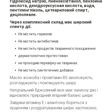
гідроксид натрію, пненоксіетанол, бензойна
кислота, денідроуксусная кислота, вода,
пентіленгліколь, цетеариловий спирт,
децілолеале.
Через комплексний склад має широкий
спектр дії.
Не містить гормонів
Не містить антибіотиків
Не містить продуктів тваринного походження
дерматологічно протестован
не проходив перевірку на тваринах
Не містить синтетичних добавок
Масло жожоба і провітамін B5 зволожують,
розгладжують і пом'якшують шкіру.
Натуральний бджолиний віск має захисну дію і
відновлює природний ліпідний баланс шкіри.
Завдяки вітаміну Е і алантоїну бореться з
лущенням і роздратуванням шкіри, заспокоює,