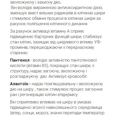
зволожуючу і захисну дію
.
Він володіє вираженою антиоксидантною дією,
зменшує вміст вільних радикалів в клітинах шкіри
і стимулює обмінні процеси в клітинах шкіри за
рахунок поліпшення клітинного дихання.
За рахунок активації вітаміну А сприяє
підвищенню бар'
єрних функцій шкіри, стабілізує
стан клітин, захищає від шкідливого впливу УФ-
променів, перешкоджаючи її передчасному
старінню.
Пантенол
- володіє активністю пантотенової
кислоти (вітамін В5), покращує стан шкіри, її
структуру, надає загоючу, зволожуючу і
розгладжуючу дію.
Активізує кровообіг.
Алантоїн -
надає пом'якшувальну і зволожуючу
дію на шкіру , також стимулює процес загоєння
ран і регенерацію клітин епідермісу.
Він сприятливо впливає на шкіру в умовах
підвищеної агресії навколишнього середовища
(вітер, сонце, мороз, значні перепади температур