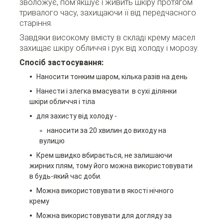
зволожує, пом'якшує і живить шкіру протягом
тривалого часу, захищаючи її від передчасного
старіння.
Завдяки високому вмісту в складі крему масел
захищає шкіру обличчя і рук від холоду і морозу.
Спосіб застосування:
Наносити тонким шаром, кілька разів на день
Нанести і злегка вмасувати в сухі
ділянки
шкіри обличчя і тіла
для захисту від холоду -
наносити за 20 хвилин до виходу на
вулицю
Крем швидко вбирається, не залишаючи
жирних плям, тому його можна використовувати
в будь-який час доби.
Можна використовувати в
якості нічного
крему
Можна використовувати для догляду за