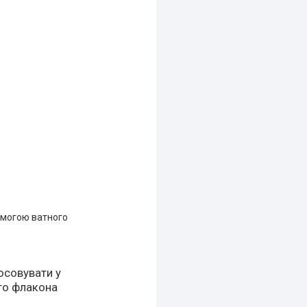
омогою ватного
осовувати у
ого флакона