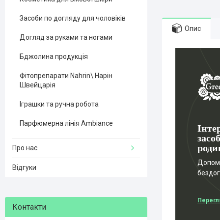
Засоби по догляду для чоловіків
Опис
Догляд за руками та ногами
Бджолина продукція
Фітопрепарати Nahrin\ Нарін
Швейцарія
Іграшки та ручна робота
Парфюмерна лінія Ambiance
Інте
засоб
роди
Про нас
Допомо
Відгуки
бездо
Перегл