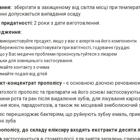
ання:
зберігати в захищеному від світла місці при температ
анні допускається випадання осаду.
 придатності:
2 роки з дати виготовлення.
едження:
 використовуйте продукт, якщо у вас є алергія на його компоненти.
обережністю використовувати при вагітності, годуванні груддю.
що у Вас медичні проблеми проконсультуйтеся з лікарем
льки для зовнішнього застосування.
икайте контакту з очима
имайте подалі від дітей
кт-концентрат прополісу -
є основною діючою речовиною
атології прополіс та препарати на його основі застосовують
ини рота та ран після видалення зубів, для лікування каріо
ння ясен, парадонтозів, а також як місцевий знеболюючий з
іс перешкоджає бактеріям, що руйнують зубну емаль, при
і зуба.
рополісу, до складу еліксиру входять екстракти десяти л
а
застосовується в стоматології для зняття запалень слизо