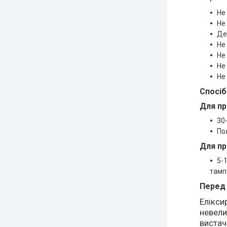
Не
Не
Де
Не
Не
Не
Не
Спосіб
Для пр
30
По
Для пр
5-
тамп
Перед 
Елікси
невели
вистач