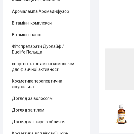
Аромалампа Аромадифузор
Вітамінні комплекси
Вітамінні напої
Фітопрепарати Дуолайф /
Duolife Польща
спортпіт та вітамінні комплекси
для фізичної активності
Косметика терапевтична
лікувальна
Догляд за волоссям
Догляд за тілом
Догляд за шкірою обличчя
Косметика для вікової шкіри