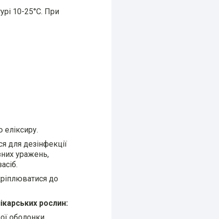
урі 10-25°С. При
 еліксиру.
ся для дезінфекції
зних уражень,
асіб.
кріплюватися до
ікарських рослин:
вої оболонки