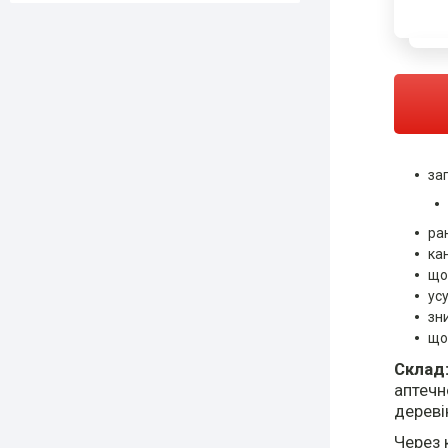
за
ра
ка
що
ус
зн
що
Склад
аптечно
дереві
Через 