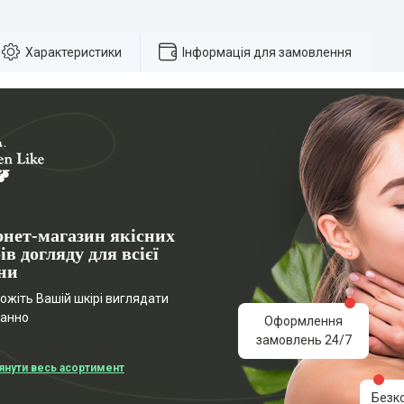
Характеристики
Інформація для замовлення
рнет-магазин якісних
ів догляду для всієї
ни
жіть Вашій шкірі виглядати
ганно
Оформлення
замовлень 24/7
янути весь асортимент
Безк