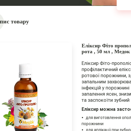
пис товару
Еліксир Фіто пропо
рота , 50 мл , Медок
Еліксир Фіто-прополі
профілактичний елікс
ротової порожнини, з
запальним захворюва
інфекцій у порожнині 
запалення ясен, знизи
та заспокоїти зубний 
Еліксир можна засто
для виготовлення опол
порожнини
для аплікації при зубн