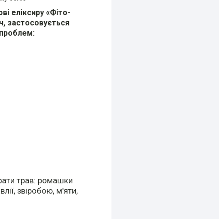
ві еліксиру «Фіто-
ч, застосовується
 проблем:
рати трав: ромашки
лії, звіробою, м'яти,