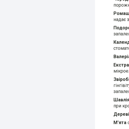
порожн
Ромаш
надає 
Подор
запале
Кален
стомато
Валері
Екстра
мікрое
Звіроб
гінгів
запале
Шавлі
при кро
Дерев
М'ята
о