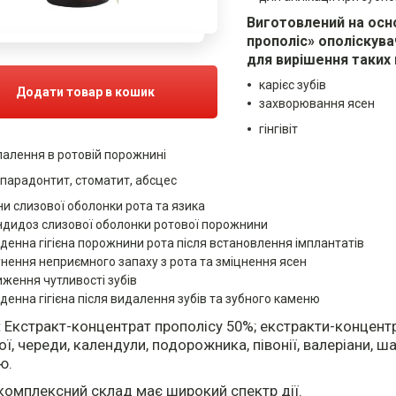
Виготовлений на осно
прополіс» ополіскува
для вирішення таких
карієс зубів
Додати товар в кошик
захворювання ясен
гінгівіт
палення в ротовій порожнині
парадонтит, стоматит, абсцес
ни слизової оболонки рота та язика
ндидоз слизової оболонки ротової порожнини
денна гігієна порожнини рота після встановлення імплантатів
унення неприємного запаху з рота та зміцнення ясен
иження чутливості зубів
денна гігієна після видалення зубів та зубного каменю
:
Екстракт-концентрат прополісу 50%; екстракти-концент
ї, череди, календули, подорожника, півонії, валеріани, шав
ю.
комплексний склад має широкий спектр дії.