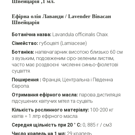
Швейцарія ,1 мл.
Ефірна олія Лаванди / Lavender Вівасан
Швейцарія
Ботанічна назва:
Lavandula officinalis Chaix.
Сімейство:
губоцвіті (Lamiaceae)
Ботаніка:
напівчагарник висотою близько 60 см
з вузьким, подовженим сіро-зеленим листям,
часто має роздвоєні численні синьо-фіолетові
суцвіття.
Поширення
:
Франція, Центральна і Південна
Європа.
Отримання ефірного масла:
парова дистиляція
підсушених квітучих мітел та суцвіть
Кількість рослинного матеріалу:
100-200 кг
квітів = 1 літр ефірного масла.
Середня щільність при 20 ° С:
0, 885 г / см3
Число крапель на 1 мл:
29 крапель.