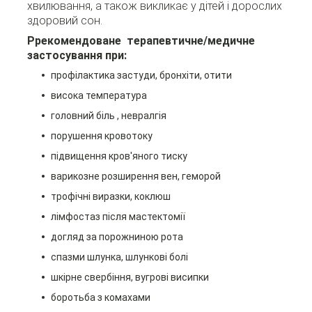
хвилювання, а також викликає у дітей і дорослих
здоровий сон.
Ррекомендоване терапевтичне/медичне
застосування при:
профілактика застуди, бронхіти, отити
висока температура
головний біль , невралгія
порушення кровотоку
підвищення кров'яного тиску
варикозне розширення вен, геморой
трофічні виразки, коклюш
лімфостаз після мастектомії
догляд за порожниною рота
спазми шлунка, шлункові болі
шкірне свербіння, вугрові висипки
боротьба з комахами