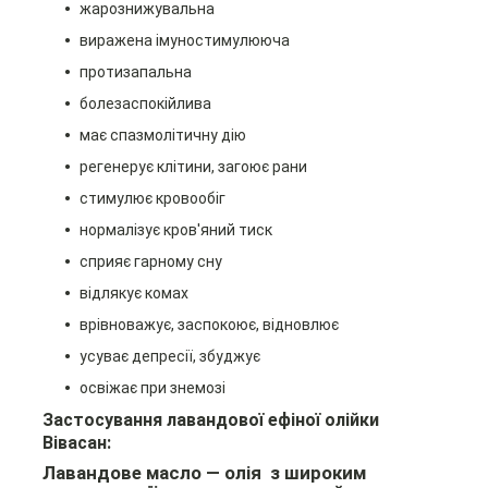
жарознижувальна
виражена імуностимулююча
протизапальна
болезаспокійлива
має спазмолітичну дію
регенерує клітини,
загоює рани
стимулює кровообіг
нормалізує кров'яний тиск
сприяє гарному сну
відлякує комах
врівноважує, заспокоює,
відновлює
усуває депресії, збуджує
освіжає при знемозі
Застосування лавандової ефіної олійки
Вівасан:
Лавандове масло ― олія з широким