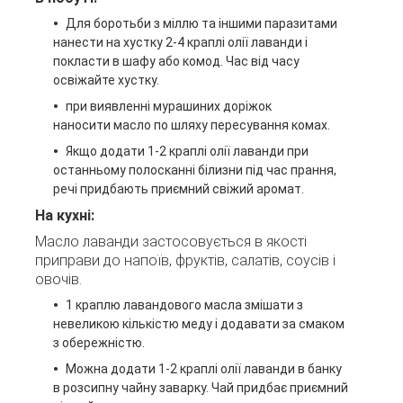
Для боротьби з міллю та іншими паразитами
нанести на хустку 2-4 краплі олії лаванди і
покласти в шафу або комод. Час від часу
освіжайте хустку.
при виявленні мурашиних доріжок
наносити масло по шляху пересування комах.
Якщо додати 1-2 краплі олії лаванди при
останньому полосканні білизни під час прання,
речі придбають приємний свіжий аромат.
На кухні:
Масло лаванди застосовується в якості
приправи до напоїв, фруктів, салатів, соусів і
овочів.
1 краплю лавандового масла змішати з
невеликою кількістю меду і додавати за смаком
з обережністю.
Можна додати 1-2 краплі олії лаванди в банку
в розсипну чайну заварку. Чай придбає приємний