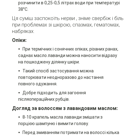
розчинити в 0,25-0,5 літрах води при температурі
38°С.
Ця суміш заспокоїть нерви , зніме свербіж і біль
при проблемах зі шкірою, спазмах, гематомах,
набряках.
Опіки:
При термічних і сонячних опіках, різаних ранах,
саднах масло лаванди можна наносити відразу
на пошкоджену ділянку шкіри.
Такий спосіб застосування можна
повторювати неодноразово до настання
повного одужання.
Добре підходить для загоєння
післяопераційних рубців.
Догляд за волоссям з лавандовим маслом:
8-10 крапель масла лаванди змішати з
порцією шампуню і вимити голову.
Перед змиванням потримати на волоссі кілька