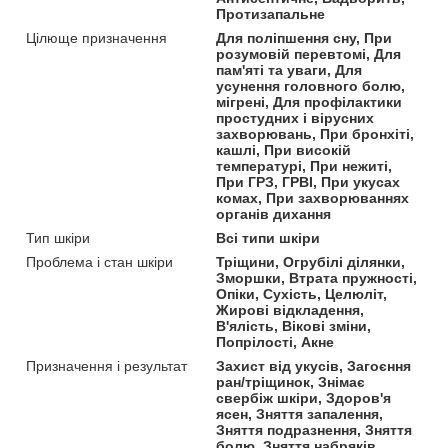
Протизапальне
Цілюще призначення
Для поліпшення сну, При
розумовій перевтомі, Для
пам'яті та уваги, Для
усунення головного болю,
мігрені, Для профілактики
простудних і вірусних
захворювань, При бронхіті,
кашлі, При високій
температурі, При нежиті,
При ГРЗ, ГРВІ, При укусах
комах, При захворюваннях
органів дихання
Тип шкіри
Всі типи шкіри
Проблема і стан шкіри
Тріщини, Огрубілі ділянки,
Зморшки, Втрата пружності,
Опіки, Сухість, Целюліт,
Жирові відкладення,
В'ялість, Вікові зміни,
Попрілості, Акне
Призначення і результат
Захист від укусів, Загоєння
ран/тріщинок, Знімає
свербіж шкіри, Здоров'я
ясен, Зняття запалення,
Зняття подразнення, Зняття
болю, Зняття набряків,