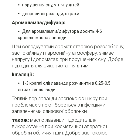
порушення сну, у т. ч. у дітей
депресивні розлади, страхи
Аромалампа/дифузор:
Для аромалампи/дифузора досить 4-6
крапель масла лаванди.
Цей солодкуватий аромат створює розслаблену,
заспокійливу і гармонійну атмосферу, знімає
напругу і допомагає при порушеннях сну. Добре
підходить для використання дітям.
Інгаляції :
1-3 краплі олії лаванди розчинити в 0,25-0,5
літрах теплої води.
Теплий пар лаванди заспокоює шкіру при
проблемах з нею і бореться з інфекціями і
запаленнями слизової оболонки.
також:
масло лаванди підходить для
використання при косметичної апаратної
обробки обличчя і шиї. Добре заспокоює