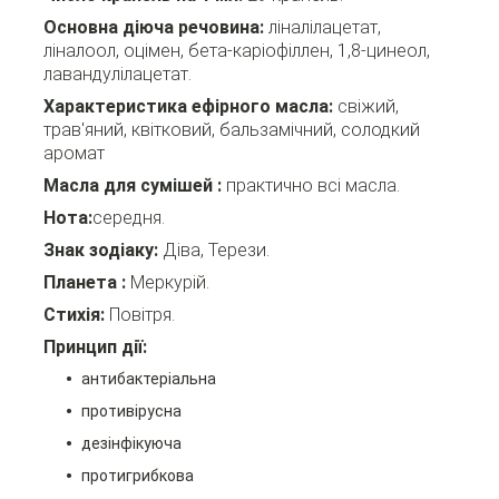
Основна діюча речовина:
ліналілацетат,
ліналоол, оцімен, бета-каріофіллен, 1,8-цинеол,
лавандулілацетат.
Характеристика ефірного масла:
свіжий,
трав'яний, квітковий, бальзамічний, солодкий
аромат
Масла для сумішей
:
практично всі масла.
Нота
:
середня.
Знак зодіаку:
Діва, Терези.
Планета
:
Меркурій.
Стихія:
Повітря.
Принцип дії:
антибактеріальна
противірусна
дезінфікуюча
протигрибкова