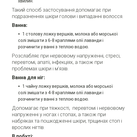
хвилин.
Такий спосіб застосування допомагає при
подразненнях шкіри голови і випаданні волосся.
Ванна:
1 столову ложку вершків, молока або морської
солі змішати з 6-8 краплями олії лаванди і
розчинити у ванні з теплою водою.
Розслабляє при нервовому напруженні, стресі,
перевтомі, апатії, інфекціях, а також при
проблемах шкіри і м'язів.
Ванна для ніг:
1 чайну ложку вершків, молока або морської
солі змішати з 4-8 краплями олії лаванди і
розчинити у ванні з теплою водою.
Допомагає при тяжкості, перевтомі і нервовому
напруженні у ногах і стопах, а також при
набряках та пошкодженні шкіри, тріщинах стоп і
врослих нігтів.
В побуті: