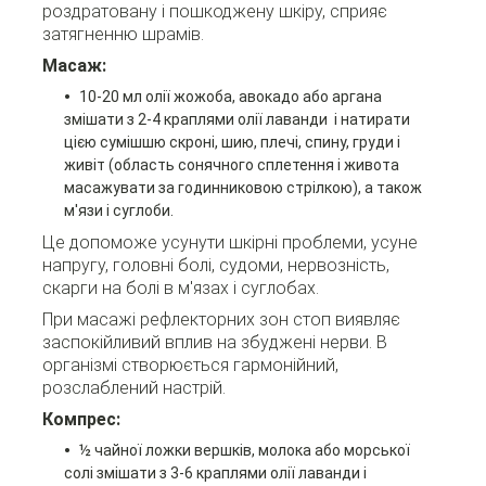
роздратовану і пошкоджену шкіру, сприяє
затягненню шрамів.
Масаж:
10-20 мл олії жожоба, авокадо або аргана
змішати з 2-4 краплями олії лаванди і натирати
цією сумішшю скроні, шию, плечі, спину, груди і
живіт (область сонячного сплетення і живота
масажувати за годинниковою стрілкою), а також
м'язи і суглоби.
Це допоможе усунути шкірні проблеми, усуне
напругу, головні болі, судоми, нервозність,
скарги на болі в м'язах і суглобах.
При масажі рефлекторних зон стоп виявляє
заспокійливий вплив на збуджені нерви. В
організмі створюється гармонійний,
розслаблений настрій.
Компрес:
½ чайної ложки вершків, молока або морської
солі змішати з 3-6 краплями олії лаванди і