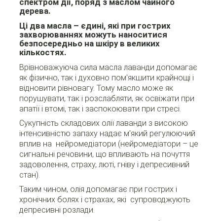
спектром дії, поряд з маслом чайного
дерева.
Ці два масла – єдині, які при гострих
захворюваннях можуть наноситися
безпосередньо на шкіру в великих
кількостях.
Врівноважуюча сила масла лаванди допомагає
як фізично, так і духовно пом'якшити крайнощі і
відновити рівновагу. Тому масло може як
порушувати, так і розслабляти, як освіжати при
апатії і втомі, так і заспокоювати при стресі.
Сукупність складових олії лаванди з високою
інтенсивністю запаху надає м'який регулюючий
вплив на нейромедіатори (нейромедіатори – це
сигнальні речовини, що впливають на почуття
задоволення, страху, люті, гніву і депресивний
стан).
Таким чином, олія допомагає при гострих і
хронічних болях і страхах, які супроводжують
депресивні розлади.