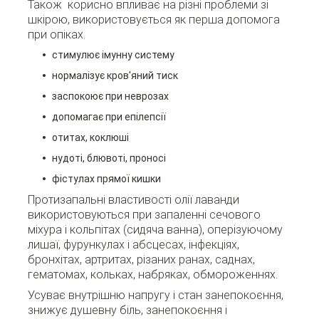
Також корисно впливає на різні проблеми зі
шкірою, використовується як перша допомога
при опіках.
стимулює імунну систему
нормалізує кров'яний тиск
заспокоює при неврозах
допомагає при епілепсії
отитах, коклюші
нудоті, блювоті, проносі
фістулах прямої кишки
Протизапальні властивості олії лаванди
використовуються при запаленні сечового
міхура і кольпітах (сидяча ванна), оперізуючому
лишаї, фурункулах і абсцесах, інфекціях,
бронхітах, артритах, різаних ранах, саднах,
гематомах, кольках, набряках, обмороженнях.
Усуває внутрішню напругу і стан занепокоєння,
знижує душевну біль, занепокоєння і