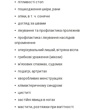
пітливості стоп
пошкодження шкіри, рани
опіки, в т. ч. сонячні
догляд за швами
лікування та профілактика пролежнів
профілактика і лікування наслідків
опромінення
оперізувальний лишай, вітряна віспа
грибкові ураження (мікози)
м'язових спазмах, судомах
подагрі, артритах
хворобливих менструаціях
клімактеричному синдромі
циститі
застійні явища в ногах
мастити, розтяжки при вагітності