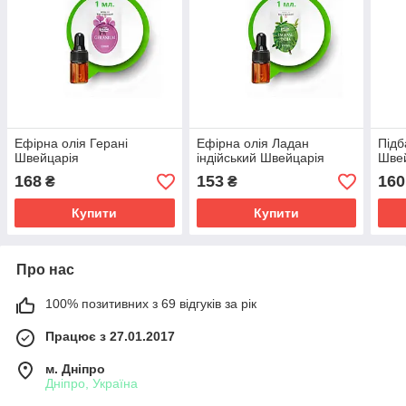
Ефірна олія Герані
Ефірна олія Ладан
Підб
Швейцарія
індійський Швейцарія
Шве
168
153
160
₴
₴
Купити
Купити
Про нас
100% позитивних з 69 відгуків за рік
Працює з 27.01.2017
м. Дніпро
Дніпро, Україна