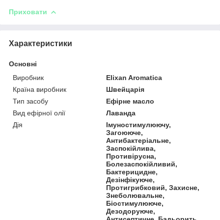
Приховати
Характеристики
Основні
Виробник
Elixan Aromatica
Країна виробник
Швейцарія
Тип засобу
Ефірне масло
Вид ефірної олії
Лаванда
Дія
Імуностимулюючу,
Загоююче,
Антибактеріальне,
Заспокійлива,
Противірусна,
Болезаспокійливий,
Бактерицидне,
Дезінфікуюче,
Протигрибковий, Захисне,
Знеболювальне,
Біостимулююче,
Дезодоруюче,
Антисептичне, Бадьорить,