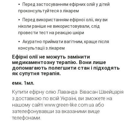
Перед застосуванням ефірних олій у дітей
проконсультуйтеся з лікарем
Перед використанням ефірної олії, яку ви
ніколи раніше не використовували, слід
провести тест на реакцію шкіри
Акуратно приймати вагітним, краще після
консультації з лікарем
Ефірні олії не можуть замінити
медикаментозну терапію. Вони лише
допомагають полегшити стан і підходять
як супутня терапія.
емн. 1мл.
Купити ефірну олію Лаванда Вівасан Швейцарія
з доставкою по всій Україні, ви зможете на
нашому сайті www.green-like.com.ua або
зателефонувавши за вказаними вище
телефонами.