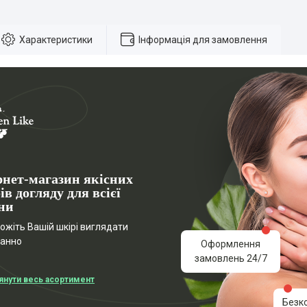
Характеристики
Інформація для замовлення
рнет-магазин якісних
ів догляду для всієї
ни
жіть Вашій шкірі виглядати
ганно
Оформлення
замовлень 24/7
янути весь асортимент
Безк