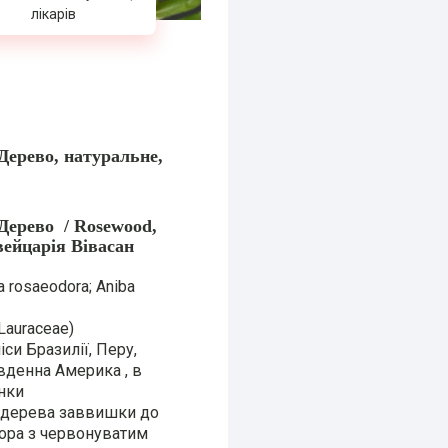
лікарів
Дерево, натуральне,
Дерево / Rosewood,
вейцарія Вівасан
a rosaeodora;
Aniba
Lauraceae)
іси Бразилії, Перу,
вденна Америка , в
онки
 дерева заввишки до
 кора з червонуватим