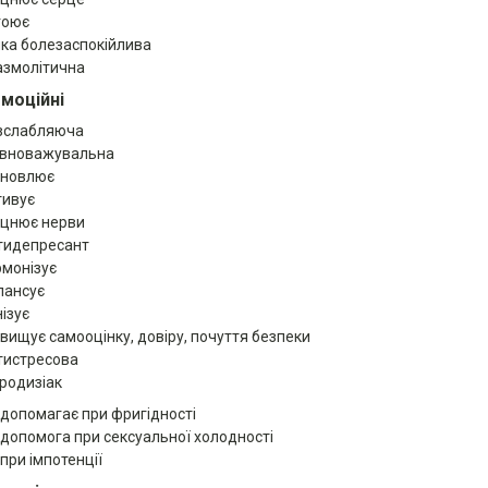
гоює
яка болезаспокійлива
азмолітична
моційні
зслабляюча
івноважувальна
дновлює
тивує
іцнює нерви
тидепресант
рмонізує
лансує
нізує
двищує самооцінку, довіру, почуття безпеки
тистресова
родизіак
допомагає при фригідності
допомога при сексуальної холодності
при імпотенції