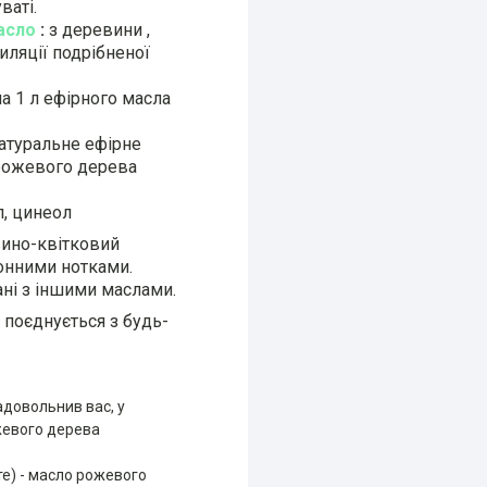
ваті.
асло
:
з деревини ,
иляції подрібненої
а 1 л ефірного масла
атуральне ефірне
рожевого дерева
л, цинеол
евино-квітковий
монними нотками.
ані з іншими маслами.
поєднується з будь-
довольнив вас, у
ожевого дерева
те) - масло рожевого