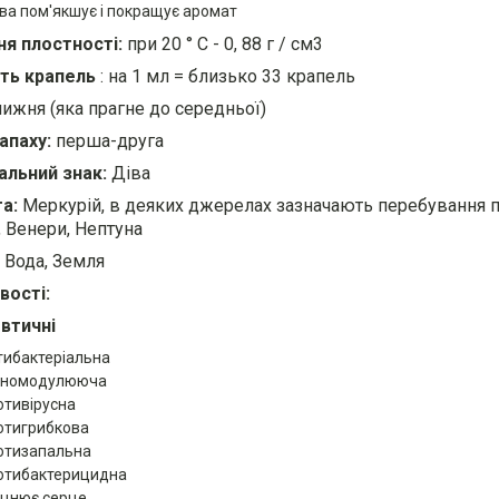
ва пом'якшує і покращує аромат
я плостності:
при 20 ° С - 0, 88 г / см3
сть крапель
: на 1 мл = близько 33 крапель
ижня (яка прагне до середньої)
апаху:
перша-друга
альний знак:
Діва
а:
Меркурій, в деяких джерелах зазначають перебування п
, Венери, Нептуна
Вода, Земля
вості:
втичні
тибактеріальна
уномодулююча
отивірусна
отигрибкова
отизапальна
отибактерицидна
іцнює серце