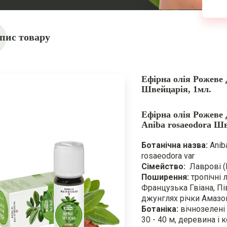
пис товару
Ефірна олія Рожеве 
Швейцарія, 1мл.
Ефірна олія Рожеве 
Aniba rosaeodora Ш
Ботанічна назва:
Anib
rosaeodora var
Сімейство:
Лаврові (
Поширення:
тропічні л
Французька Гвіана, Пі
джунглях річки Амаз
Ботаніка:
вічнозелені
30 - 40 м, деревина і