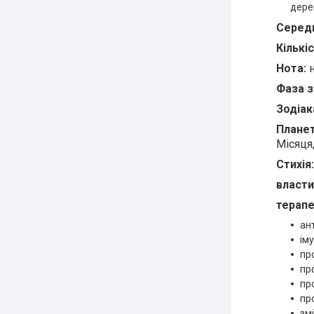
дере
Середн
Кількі
Нота:
н
Фаза з
Зодіак
Планет
Місяця
Стихія:
власти
терапе
ан
ім
пр
пр
пр
пр
зм