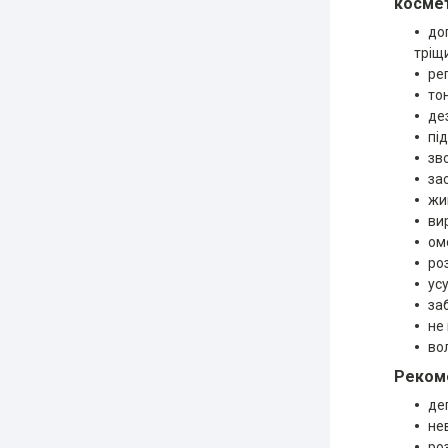
космет
до
тріщ
ре
то
де
пі
зв
за
жи
ви
ом
ро
усу
за
не
во
Рекоме
де
не
ро