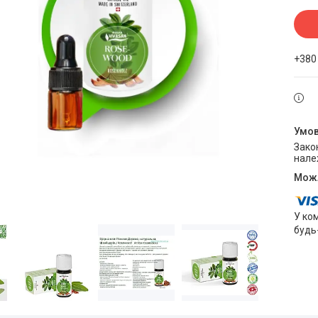
+380
Законом не передбачено повернення та обмін даного товару
нале
У ко
будь