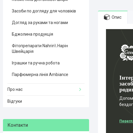
Засоби по догляду для чоловіків
Опис
Догляд за руками та ногами
Бджолина продукція
Фітопрепарати Nahrin\ Нарін
Швейцарія
Іграшки та ручна робота
Парфюмерна лінія Ambiance
Інте
засоб
роди
Про нас
Допомо
Відгуки
бездо
Перегл