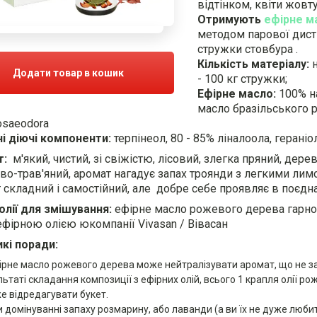
відтінком, квіти жовту
Отримують
ефірне м
методом парової дист
стружки стовбура .
Кількість матеріалу:
н
Додати товар в кошик
- 100 кг стружки;
Ефірне масло:
100% н
масло бразільського 
osaeodora
і діючі компоненти:
терпінеол, 80 - 85% ліналоола, гераніо
т:
м'який, чистий, зі свіжістю, лісовий, злегка пряний, дер
во-трав'яний, аромат нагадує запах троянди з легкими ли
 складний і самостійний, але добре себе проявляє в поєдн
 олії для змішування:
ефірне масло рожевого дерева гарно 
фірною олією юкомпанії Vivasan / Вівасан
кі поради:
ірне масло рожевого дерева може нейтралізувати аромат, що не за
льтаті складання композиції з ефірних олій, всього 1 крапля олії р
е відредагувати букет.
и домінуванні запаху розмарину, або лаванди (а ви їх не дуже люби