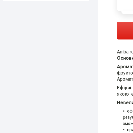
Aniba r
Основн
Арома
фрукто
Аромат
Ефірні
якою е
Невели
еф
резу
змож
пр