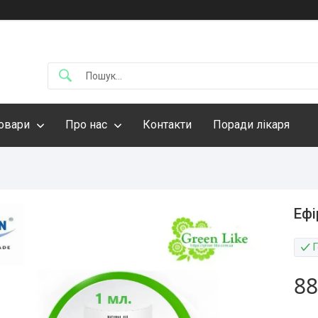
овари
Про нас
Контакти
Поради лікаря
Ефі
88