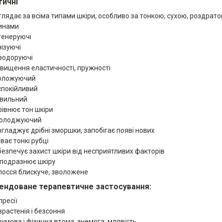
ичні
глядає за всіма типами шкіри, особливо за тонкою, сухою, роздрато
инами
генеруючі
нізуючі
зодоруючі
двищення еластичності, пружності
оложуючий
спокійливий
вильний
рівнює тон шкіри
олоджуючий
згладжує дрібні зморшки, запобігає появі нових
ває тонкі рубці
безпечує захист шкіри від несприятливих факторів
 подразнює шкіру
лосся блискуче,
зволожене
ндоване терапевтичне застосування:
пресії
врастенія і безсоння
зумова і фізична втома, знемога, млявість