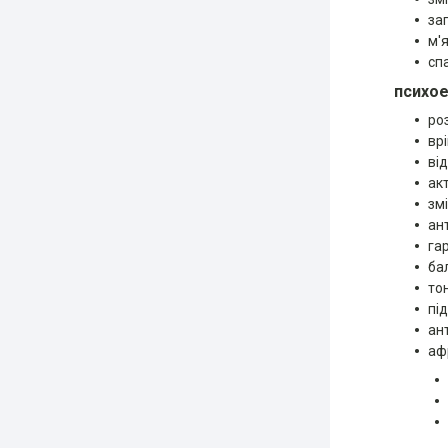
за
м'
сп
психое
ро
вр
ві
ак
зм
ан
га
ба
то
пі
ан
аф