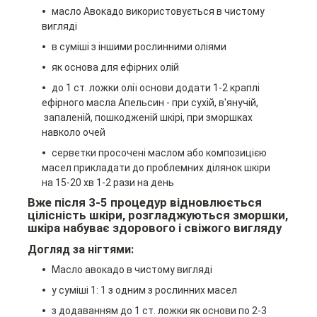
масло Авокадо використовується в чистому
вигляді
в суміші з іншими рослинними оліями
як основа для ефірних олій
до 1 ст.
ложки олії основи додати 1-2 краплі
ефірного масла Апельсин
- при сухій, в'янучій,
запаленій, пошкодженій шкірі, при зморшках
навколо очей
серветки просочені маслом або композицією
масел прикладати до проблемних ділянок шкіри
на 15-20 хв 1-2 рази на день
Вже після 3-5 процедур відновлюється
цілісність шкіри, розгладжуються зморшки,
шкіра набуває здорового і свіжого вигляду
Догляд за нігтями:
Масло авокадо в чистому вигляді
у суміші 1: 1 з одним з рослинних масел
з додаванням до 1 ст. ложки як основи по 2-3