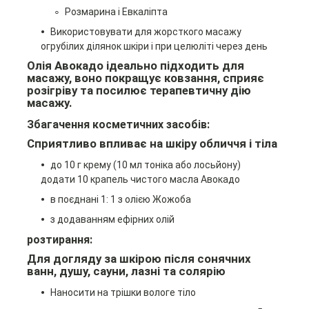
Розмарина і Евкаліпта
Використовувати для жорсткого масажу
огрубілих ділянок шкіри і при целюліті через день
Олія Авокадо ідеально підходить для
масажу, воно покращує ковзання, сприяє
розігріву та посилює терапевтичну дію
масажу.
Збагачення косметичних засобів:
Сприятливо впливає на шкіру обличчя і тіла
до 10 г крему (10 мл тоніка або лосьйону)
додати
10 крапель чистого масла Авокадо
в поєднані 1: 1 з олією Жожоба
з додаванням ефірних олій
розтирання:
Для догляду за шкірою після сонячних
ванн, душу, сауни, лазні та солярію
Наносити на трішки вологе тіло