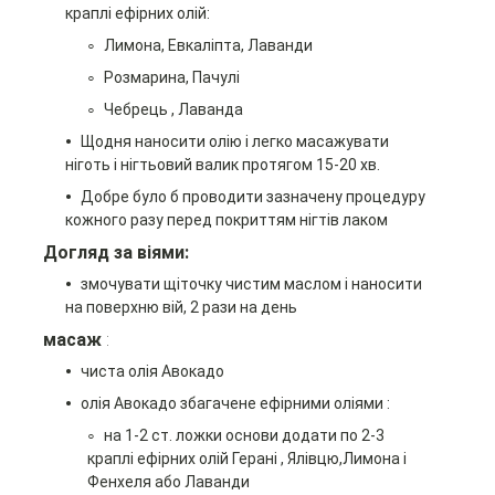
краплі ефірних олій:
Лимона, Евкаліпта
, Лаванди
Розмарина, Пачулі
Чебрець , Лаванда
Щодня наносити олію і легко масажувати
ніготь і нігтьовий валик протягом 15-20 хв.
Добре було б проводити зазначену процедуру
кожного разу перед покриттям нігтів лаком
Догляд за віями:
змочувати щіточку чистим маслом і наносити
на поверхню вій, 2 рази на день
масаж
:
чиста олія Авокадо
олія Авокадо збагачене ефірними оліями
:
на 1-2 ст. ложки основи додати по 2-3
краплі ефірних олій Герані
, Ялівцю,Лимона
і
Фенхеля
або Лаванди