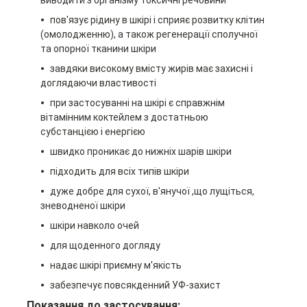
пов'язує рідину в шкірі і сприяє розвитку клітин
(омолодженню), а також регенерації сполучної
та опорної тканини шкіри
завдяки високому вмісту жирів має захисні і
доглядаючи властивості
при застосуванні на шкірі є справжнім
вітамінним коктейлем з достатньою
субстанцією і енергією
швидко проникає до нижніх шарів шкіри
підходить для всіх типів шкіри
дуже добре для сухої, в'янучої ,що
лущіться,
зневодненої шкіри
шкіри навколо очей
для щоденного догляду
надає шкірі приємну м'якість
забезпечує повсякденний УФ-захист
Показання до застосування: