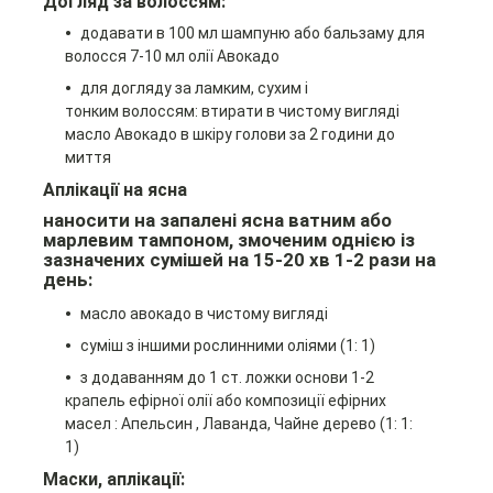
Догляд за волоссям:
додавати в 100 мл шампуню або бальзаму для
волосся 7-10 мл олії Авокадо
для догляду за ламким, сухим і
тонким волоссям: втирати в чистому вигляді
масло Авокадо в шкіру голови за 2 години до
миття
Аплікації на ясна
наносити на запалені ясна ватним або
марлевим тампоном, змоченим однією із
зазначених сумішей на 15-20 хв 1-2 рази на
день:
масло авокадо в чистому вигляді
суміш з іншими рослинними оліями (1: 1)
з додаванням до 1 ст. ложки основи 1-2
крапель ефірної олії
або композиції ефірних
масел
: Апельсин
, Лаванда
, Чайне дерево
(1: 1:
1)
Маски, аплікації: