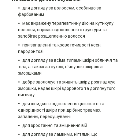
для догляду за волоссям, особливо за
фарбованим
має виражену терапевтичну дію на кутикулу
волосся, сприяє відновленню структури та
запобігає розщепленню волосся
при запаленні та кровоточивості ясен,
пародонтозі
для догляду за всіма типами шкіри обличчя та
тіла, а також за сухою, в'янучою шкірою зі
зморшками
добре зволожує та живить шкіру, розгладжує
зморшки, надає шкірі здорового та доглянутого
вигляду.
для швидкого відновлення цілісності та
однорідності шкіри при дрібних травмах,
запаленні, пересушуванні
для зростання та зміцнення вій
для догляду за ламкими, нігтями, що