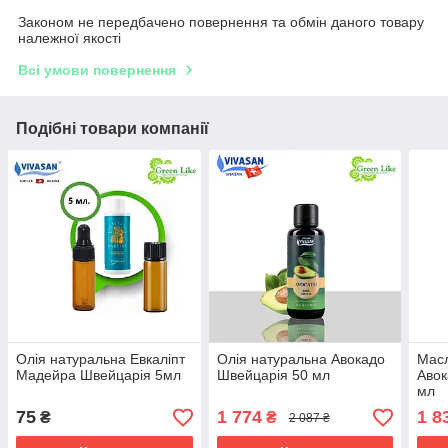
Законом не передбачено повернення та обмін даного товару
належної якості
Всі умови повернення
Подібні товари компанії
Олія натуральна Евкаліпт
Олія натуральна Авокадо
Масл
Мадейра Швейцарія 5мл
Швейцарія 50 мл
Авок
мл
75
1 774
1 8
₴
₴
2 087 ₴