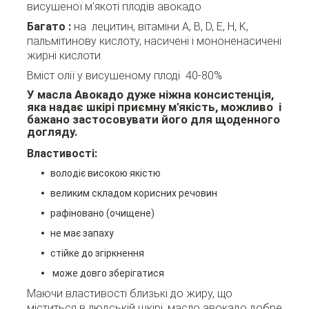
висушеної м'якоті плодів авокадо
Багато
:
на
лецитин, вітаміни А, B, D, E, H, K,
пальмітинову кислоту, насичені і мононенасичені
жирні кислоти.
Вміст олії
у висушеному плоді 40-80%
У масла Авокадо дуже ніжна консистенція,
яка надає шкірі приємну м'якість, можливо і
бажано застосовувати його для щоденного
догляду.
Властивості:
володіє високою якістю
великим складом корисних речовин
рафіновано (очищене)
не має запаху
стійке до згіркнення
може довго зберігатися
Маючи властивості близькі до жиру, що
міститься в людській шкірі, масло авокадо добре