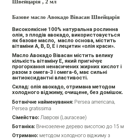
Швейцарія , 2 мл
Базове масло Авокадо
Вівасан Швейцарія
Високоякісне 100% натуральна рослинна
олія, з плодів авокадо, використовується
як
базове масло, масло основа
, містить
вітаміни A, B, D, E і лецитин «олія краси».
Масло Авокадо Вівасан містить велику
кількість вітаміну Е, який пригнічує
прогоркання ненасичених жирних кислот і
разом з омега-3 і омега-6, має сильні
антиоксидантні властивості.
Склад:
олія авокадо, отримана методом
холодного віджиму, очищене, без домішок.
Ботанічне найменування:
Persea americana,
Persea gratissima
Сімейство:
Лаврові (Lauraceae)
Ботаніка:
Вічнозелене дерево висотою до 15 м
Отримано:
методом холодного віджиму з