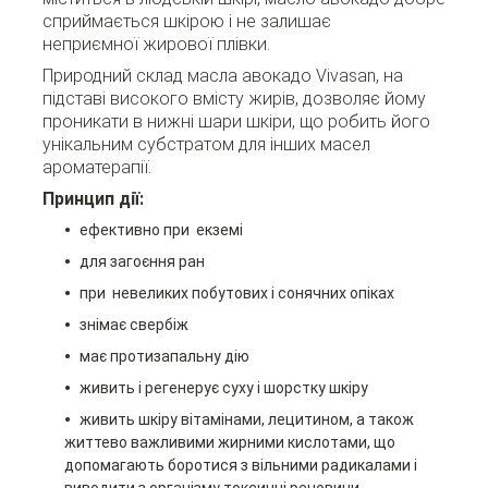
сприймається шкірою і не залишає
неприємної жирової плівки.
Природний склад масла авокадо Vivasan, на
підставі високого вмісту жирів, дозволяє йому
проникати в нижні шари шкіри, що робить його
унікальним субстратом для інших масел
ароматерапії.
Принцип дії:
ефективно при екземі
для загоєння ран
при невеликих побутових і сонячних опіках
знімає свербіж
має протизапальну дію
живить і регенерує суху і шорстку шкіру
живить шкіру вітамінами, лецитином, а також
життево важливими жирними кислотами,
що
допомагають боротися з вільними радикалами і
виводити з організму токсичні речовини