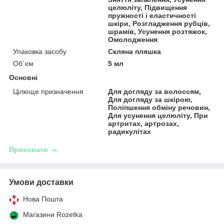
целюліту, Підвищення
пружності і еластичності
шкіри, Розгладження рубців,
шрамів, Усунення розтяжок,
Омолодження
Упаковка засобу
Скляна пляшка
Об`єм
5 мл
Основні
Цілюще призначення
Для догляду за волоссям,
Для догляду за шкірою,
Поліпшення обміну речовин,
Для усунення целюліту, При
артритах, артрозах,
радикулітах
Приховати
Умови доставки
Нова Пошта
Магазини Rozetka