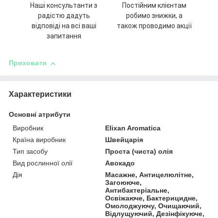
Наші консультанти з
Постійним клієнтам
радістю дадуть
робимо знижки, а
відповіді на всі ваші
також проводимо акції
запитання
Приховати
Характеристики
Основні атрибути
Виробник
Elixan Aromatica
Країна виробник
Швейцарія
Тип засобу
Проста (чиста) олія
Вид рослинної олії
Авокадо
Дія
Масажне, Антицелюлітне,
Загоююче,
Антибактеріальне,
Освіжаюче, Бактерицидне,
Омолоджуючу, Очищаючий,
Відлущуючий, Дезінфікуюче,