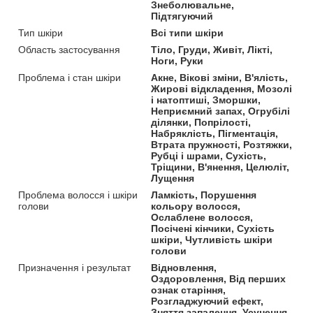
Знеболювальне,
Підтягуючий
Тип шкіри
Всі типи шкіри
Область застосування
Тіло, Груди, Живіт, Лікті,
Ноги, Руки
Проблема і стан шкіри
Акне, Вікові зміни, В'ялість,
Жирові відкладення, Мозолі
і натоптиші, Зморшки,
Неприємний запах, Огрубілі
ділянки, Попрілості,
Набряклість, Пігментація,
Втрата пружності, Розтяжки,
Рубці і шрами, Сухість,
Тріщини, В'янення, Целюліт,
Лущення
Проблема волосся і шкіри
Ламкість, Порушення
голови
кольору волосся,
Ослаблене волосся,
Посічені кінчики, Сухість
шкіри, Чутливість шкіри
голови
Призначення і результат
Відновлення,
Оздоровлення, Від перших
ознак старіння,
Розгладжуючий ефект,
Зняття запалення, Усунення