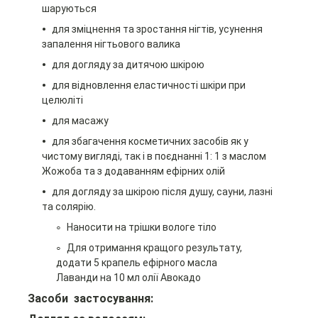
шаруються
для зміцнення та зростання нігтів, усунення
запалення нігтьового валика
для догляду за дитячою шкірою
для відновлення еластичності шкіри при
целюліті
для масажу
для збагачення косметичних засобів як у
чистому вигляді, так і в поєднанні 1: 1 з маслом
Жожоба та з додаванням ефірних олій
для догляду за шкірою після душу, сауни, лазні
та солярію.
Наносити на трішки вологе тіло
Для отримання кращого результату,
додати 5 крапель ефірного масла
Лаванди
на 10 мл олії Авокадо
Засоби застосування: