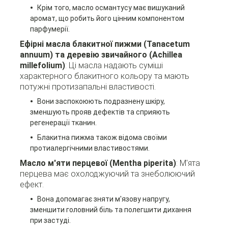
Крім того, масло османтусу має вишуканий
аромат, що робить його цінним компонентом
парфумерії.
Ефірні масла блакитної пижми (Tanacetum
annuum) та деревію звичайного (Achillea
millefolium)
: Ці масла надають суміші
характерного блакитного кольору та мають
потужні протизапальні властивості.
Вони заспокоюють подразнену шкіру,
зменшують прояв дефектів та сприяють
регенерації тканин.
Блакитна пижма також відома своїми
протиалергічними властивостями.
Масло м'яти перцевої (Mentha piperita)
: М'ята
перцева має охолоджуючий та знеболюючий
ефект.
Вона допомагає зняти м'язову напругу,
зменшити головний біль та полегшити дихання
при застуді.