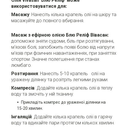
Олія Vivasan Блю Реліф може
використовуватися для:
Масажу
: Нанесіть кілька крапель олії на шкіру та
масажуйте до повного вбирання.
Масаж з ефірною олією Блю Реліф Вівасан:
допоможе зняти судоми, біль при розтягуванні,
м'язові болі, запобіжить появі болю від напруги
м'язів при фізичних навантаженнях, при заняттях
спортом. Значне полегшення при станах
люмбаго.
Розтирання
: Нанесіть
5-10 крапель
олії на
уражену ділянку та розітріть легкими рухами.
Компресів
: Додайте кілька крапель олії в теплу
воду та змочіть у ній тканину.
Прикладіть компрес до ураженої ділянки на
15-20 хвилин.
Інгаляцій
: Додайте кілька крапель олії в гарячу
воду та вдихайте пари протягом кількох хвилин.