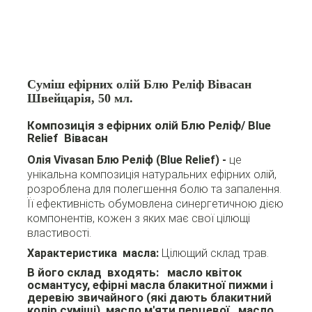
Суміш ефірних олій Блю Реліф Вівасан
Швейцарія, 50 мл.
Композиція з ефірних олій Блю Реліф/ Blue
Relief Вівасан
Олія Vivasan Блю Реліф (Blue Relief) -
це
унікальна композиція натуральних ефірних олій,
розроблена для полегшення болю та запалення.
Її ефективність обумовлена синергетичною дією
компонентів, кожен з яких має свої цілющі
властивості.
Характеристика масла:
Цілющий склад трав.
В його склад входять:
масло квіток
османтусу, ефірні масла блакитної пижми і
деревію звичайного (які дають блакитний
колір суміші), масло м'яти перцевої, масло