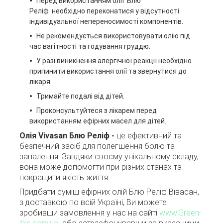
Перед використанням олії Блю
Реліф необхідно переконатися у відсутності
індивідуальної непереносимості компонентів.
Не рекомендується використовувати олію під
час вагітності та годування груддю.
У разі виникнення алергічної реакції необхідно
припинити використання олії та звернутися до
лікаря.
Тримайте подалі від дітей.
Проконсультуйтеся з лікарем перед
використанням ефірних масел для дітей.
Олія Vivasan Блю Реліф -
це ефективний та
безпечний засіб для полегшення болю та
запалення. Завдяки своєму унікальному складу,
вона може допомогти при різних станах та
покращити якість життя.
Придбати суміш ефірних олій Блю Реліф Вівасан,
з доставкою по всій Україні, Ви можете
зробивши замовлення у нас на сайті
www.Green-