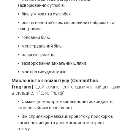
захворювання суглобів;
біль у м'язах та суглобах;
розтягнення зв'язок, х
воробливих набряках
та
інші травми;
головний біль;
менструальний біль;
алергічні реакції;
захворювання дихальних шляхів.
має протисудомну дію
Масло квіток османтусу (Osmanthus
fragrans)
: Цей компонент є одним з найцінніших
в складі олії "Блю Реліф".
Османтус має протизапальні, антиоксидантні
та заспокійливі властивості.
Він сприяє нормалізації кровотоку, прискорює
загоєння синців та допомагає зняти стрес і
втому.