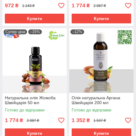
972
1 774
₴
₴
1 143 ₴
2 087 ₴
Купити
Купити
Супер ціна
–15%
–12%
Натуральна олія Жожоба
Олія натуральна Аргана
Швейцарія 50 мл
Швейцарія 200 мл
Готово до відправки
Готово до відправки
1 774
1 352
₴
₴
2 087 ₴
1 537 ₴
Купити
Купити