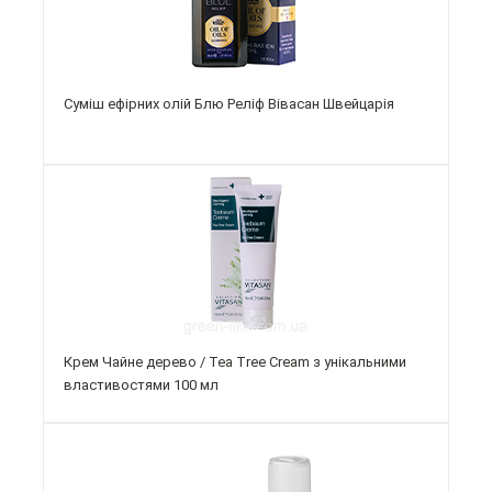
Суміш ефірних олій Блю Реліф Вівасан Швейцарія
Крем Чайне дерево / Tea Tree Cream з унікальними
властивостями 100 мл