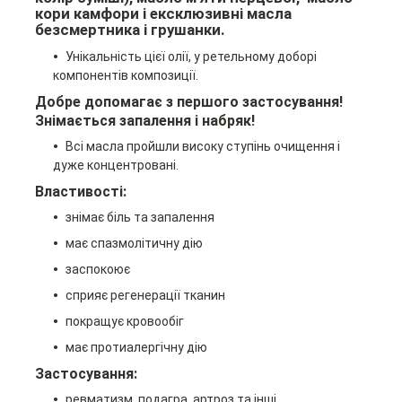
кори камфори і ексклюзивні масла
безсмертника і грушанки.
Унікальність цієї олії, у ретельному доборі
компонентів композиції.
Добре допомагає з першого застосування!
Знімається запалення і набряк!
Всі масла пройшли високу ступінь очищення і
дуже концентровані.
Властивості:
знімає біль та запалення
має спазмолітичну дію
заспокоює
сприяє регенерації тканин
покращує кровообіг
має протиалергічну дію
Застосування:
ревматизм, подагра, артроз та інші