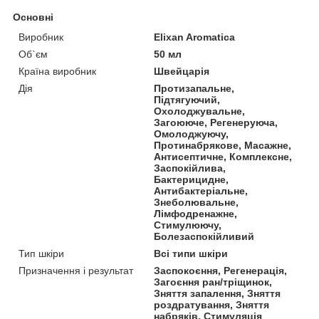
Основні
Виробник
Elixan Aromatica
Об`єм
50 мл
Країна виробник
Швейцарія
Дія
Протизапальне,
Підтягуючий,
Охолоджувальне,
Загоююче, Регенеруюча,
Омолоджуючу,
Протинабрякове, Масажне,
Антисептичне, Комплексне,
Заспокійлива,
Бактерицидне,
Антибактеріальне,
Знеболювальне,
Лімфодренажне,
Стимулюючу,
Болезаспокійливий
Тип шкіри
Всі типи шкіри
Призначення і результат
Заспокоєння, Регенерація,
Загоєння ран/тріщинок,
Зняття запалення, Зняття
роздратування, Зняття
набряків, Стимуляція