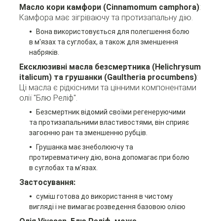
Масло кори камфори (Cinnamomum camphora)
:
Камфора має зігріваючу та протизапальну дію.
Вона використовується для полегшення болю
в м'язах та суглобах, а також для зменшення
набряків.
Ексклюзивні масла безсмертника (Helichrysum
italicum) та грушанки (Gaultheria procumbens)
:
Ці масла є рідкісними та цінними компонентами
олії "Блю Реліф".
Безсмертник відомий своїми регенеруючими
та протизапальними властивостями, він сприяє
загоєнню ран та зменшенню рубців.
Грушанка має знеболюючу та
протиревматичну дію, вона допомагає при болю
в суглобах та м'язах.
Застосування:
суміш готова до використання в чистому
вигляді і не вимагає розведення базов
ою олією