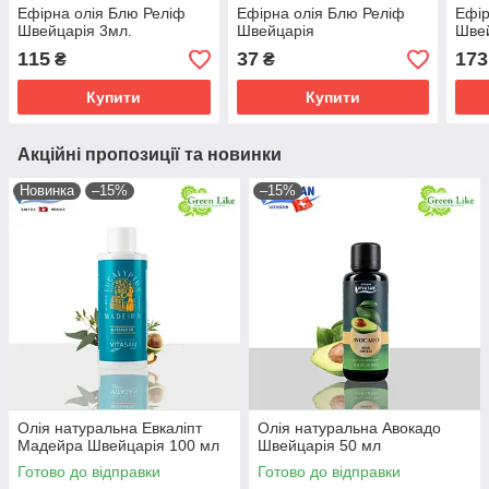
Ефірна олія Блю Реліф
Ефірна олія Блю Реліф
Ефір
Швейцарія 3мл.
Швейцарія
Швей
115
37
173
₴
₴
Купити
Купити
Акційні пропозиції та новинки
Новинка
–15%
–15%
Олія натуральна Евкаліпт
Олія натуральна Авокадо
Мадейра Швейцарія 100 мл
Швейцарія 50 мл
Готово до відправки
Готово до відправки