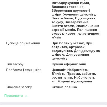
мікроциркуляції крові,
Висновок токсинів,
Збереження пружності
шкіри, Усунення целюліту,
Зняття болю, Підвищення
тонусу, Знезараження,
Зняття втоми, Уповільнення
атрофії м'язів, Поліпшення
скоротливості, еластичності
м'язів
Цілюще призначення
При болях у м'язах, При
артритах, артрозах,
радикулітах, Для догляду за
шкірою, Для усунення
целюліту
Тип засобу
Суміші ефірних олій
Проблема і стан шкіри
Целюліт, Набряклість,
В'ялість, Травми, забиття,
розтягнення, Набряклість
ніг, Жирові відкладення
Упаковка засобу
Скляна пляшка
Приховати