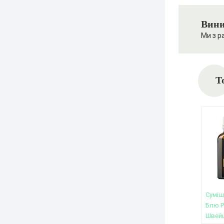
Вини
Ми з р
Т
Суміш
Блю Р
Швейц