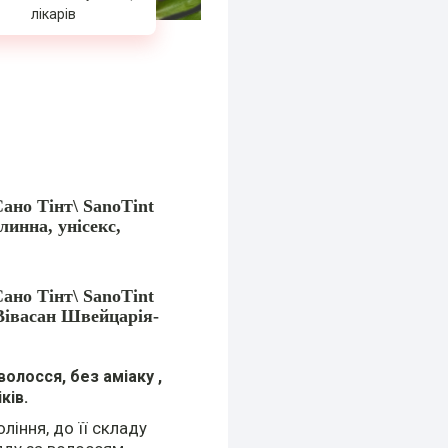
лікарів
ано Тінт\ SanoTint
линна, унісекс,
ано Тінт\ SanoTint
Вівасан Швейцарія-
олосся, без аміаку ,
іків.
ління, до її складу