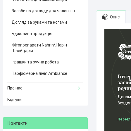
Засоби по догляду для чоловіків
Опис
Догляд за руками та ногами
Бджолина продукція
Фітопрепарати Nahrin\ Нарін
Швейцарія
Іграшки та ручна робота
Парфюмерна лінія Ambiance
Інте
засоб
роди
Про нас
Допомо
Відгуки
бездо
Перегл