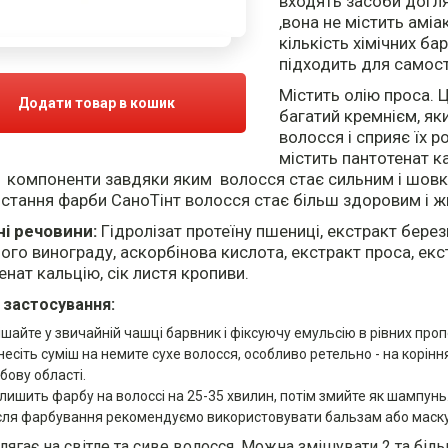
входять засоби догл
,вона не містить аміа
кількість хімічних ба
підходить для самост
Містить олію проса. 
Додати товар в кошик
багатий кремнієм, як
волосся і сприяє їх р
містить пантотенат ка
, компоненти завдяки яким волосся стає сильним і шовк
стання фарби СаноТінт волосся стає більш здоровим і ж
ні речовини:
Гідролізат протеїну пшениці, екстракт берез
ого винограду, аскорбінова кислота, екстракт проса, екс
енат кальцію, сік листя кропиви.
 застосування:
ішайте у звичайній чашці барвник і фіксуючу емульсію в рівних проп
несіть суміш на немите сухе волосся, особливо ретельно - на корінн
бову області.
лишить фарбу на волоссі на 25-35 хвилин, потім змийте як шампунь
сля фарбування рекомендуємо використовувати бальзам або маску
лягає на світле та сиве волосся. Можна змішувати 2 та біл