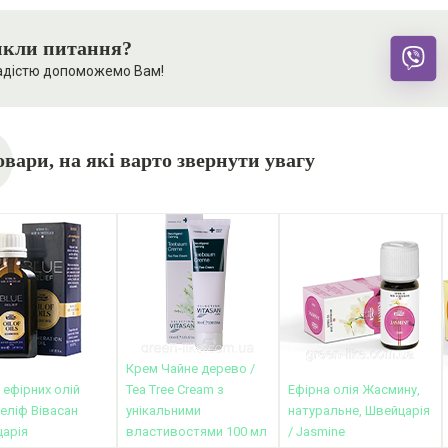
кли питання?
адістю допоможемо Вам!
овари, на які варто звернути увагу
Крем Чайне дерево /
 ефірних олій
Tea Tree Cream з
Ефірна олія Жасмину,
еліф Вівасан
унікальними
натуральне, Швейцарія
арія
властивостями 100 мл
/ Jasmine