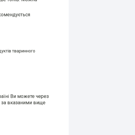
екомендується
дуктів тваринного
раїні Ви можете через
и за вказаними вище