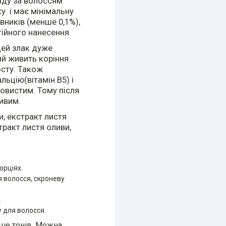
яду за волоссям
ку і має мінімальну
рвників (менше 0,1%),
ійного нанесення.
Цей злак дуже
ий живить коріння
осту. Також
льцію(вітамін В5) і
овистим. Тому після
ивим.
и, екстракт листя
тракт листя оливи,
орціях.
я волосся, скроневу
.
 для волосся.
ьше тонів. Можна