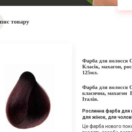
пис товару
Фарба для волосся С
Класік, махагон, рос
125мл.
Фарба для волосся С
класична, махагон 
Італія.
Рослинна фарба для в
для жінок, для чолов
Це фарба нового поко