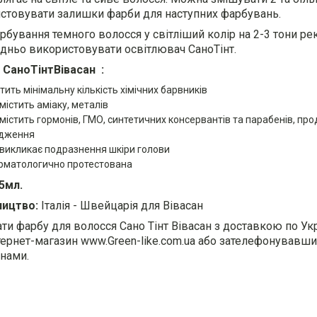
стовувати залишки фарби для наступних фарбувань.
рбування темного волосся у світліший колір на 2-3 тони р
дньо використовувати освітлювач СаноТінт.
СаноТінтВівасан :
тить мінімальну кількість хімічних барвників
містить аміаку, металів
 містить гормонів, ГМО, синтетичних консервантів та парабенів, про
дження
 викликає подразнення шкіри голови
рматологично протестована
5мл.
ицтво:
Італія - Швейцарія для Вівасан
ти фарбу для волосся Сано Тінт Вівасан з доставкою по Ук
тернет-магазин www.Green-like.com.ua або зателефонувавш
нами.