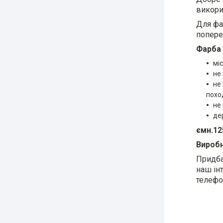
викори
Для фа
попере
Фарба 
міс
не 
не
похо
не
де
ємн.12
Виробн
Придба
наш ін
телефо