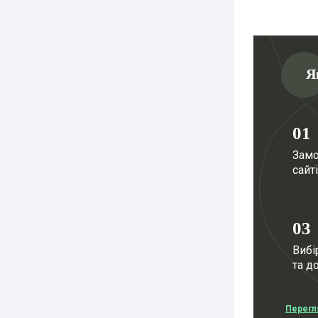
Я
01
Замо
сайті
03
Вибі
та д
Перегл