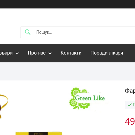
овари
Про нас
Контакти
Поради лікаря
Фар
49