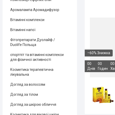
Аромалампа Аромадифузор
Вітамінні комплекси
Вітамінні напої
Фітопрепарати Дуолайф /
Duolife Польща
–60%
спортпіт та вітамінні комплекси
для фізичної активності
0
0
0
0
0
0
Днів
Годин
Хв
Косметика терапевтична
лікувальна
Догляд за волоссям
Догляд за тілом
Догляд за шкірою обличчя
Косметика для вікової шкіри