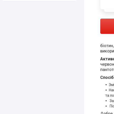
біотин
викори
Актив
червон
пантот
Спосіб
Зм
На
та ло
За
Пі
Добре 