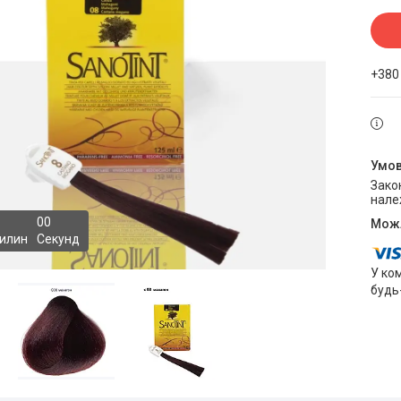
+380
Законом не передбачено повернення та обмін даного товару
нале
0
0
илин
Секунд
У ко
будь