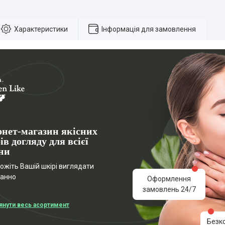
Характеристики
Інформація для замовлення
рнет-магазин якісних
ів догляду для всієї
ни
жіть Вашій шкірі виглядати
ганно
Оформлення
замовлень 24/7
янути весь асортимент
Безк