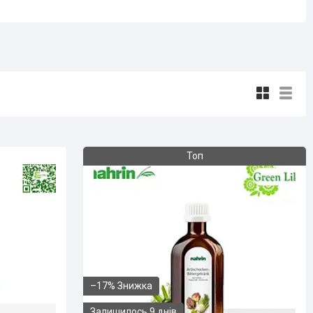
Топ
–17%
Залишилось 9 днів