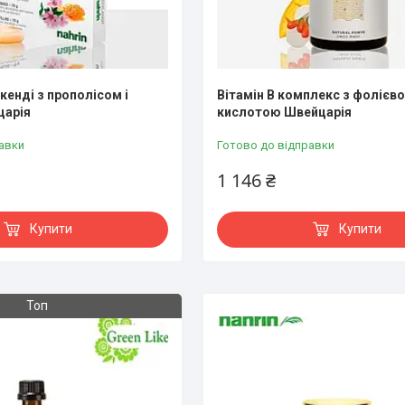
кенді з прополісом і
Вітамін В комплекс з фолієв
царія
кислотою Швейцарія
авки
Готово до відправки
1 146 ₴
Купити
Купити
Топ