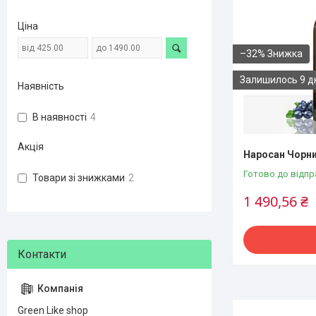
Ціна
–32%
Залишилось 9 д
Наявність
В наявності
4
Акція
Наросан Чорни
Готово до відпр
Товари зі знижками
2
1 490,56 ₴
Green Like shop