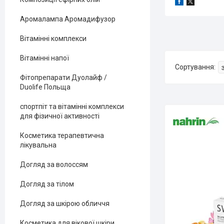
Аромалампа Аромадифузор
Вітамінні комплекси
Вітамінні напої
Фітопрепарати Дуолайф /
Duolife Польща
спортпіт та вітамінні комплекси
для фізичної активності
Косметика терапевтична
лікувальна
Догляд за волоссям
Догляд за тілом
Догляд за шкірою обличчя
Косметика для вікової шкіри