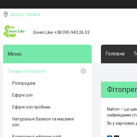
Дніпро, Україна
Green Like +38 095 943 26 53
Головна
Т
Товари та послуги
Розпродаж
Фітопре
Ефірні олії
Ефірні олії пробник
Nahrin – це шв
найвищими ста
Натуральні базисні та масажні
Як у харчових 
олії
Композиції ефірних олій