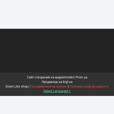
Сайт створений на маркетплейсі
Prom.ua
Продавець на Bigl.ua
Green Like shop |
Поскаржитися на контент
|
Політика конфіденційності
Select Language
▼