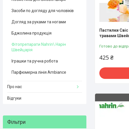
Засоби по догляду для чоловіків
Догляд за руками та ногами
Пастилки Свіс 
Бджолина продукція
травами Швей
Фітопрепарати Nahrin\ Нарін
Готово до відпр
Швейцарія
425 ₴
Іграшки та ручна робота
Парфюмерна лінія Ambiance
Про нас
Відгуки
Фільтри