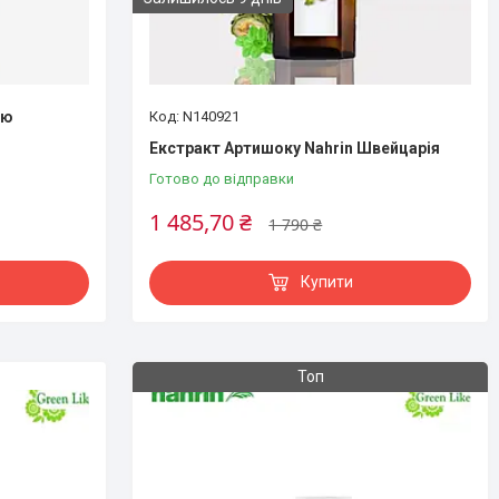
ою
N140921
Екстракт Артишоку Nahrin Швейцарія
Готово до відправки
1 485,70 ₴
1 790 ₴
Купити
Топ