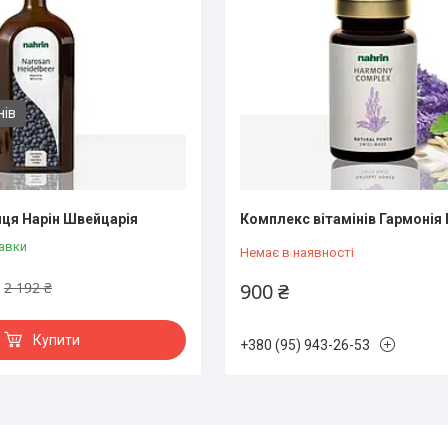
нів
ця Нарін Швейцарія
Комплекс вітамінів Гармонія
авки
Немає в наявності
2 192 ₴
900 ₴
Купити
+380 (95) 943-26-53