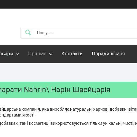
овари
Про нас
Контакти
Поради лікаря
парати Nahrin\ Нарін Швейцарія
ейцарська компанія, яка виробляє натуральні харчові добавки, вітам
ндартами якості.
добавках, так і косметиці використовуються тільки унікальні, чисті, н