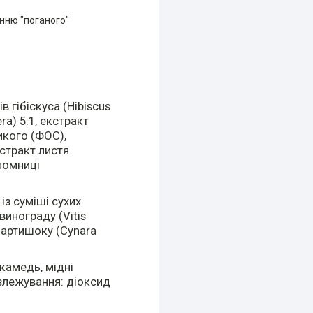
нню "поганого"
в гібіскуса (Hibiscus
ra) 5:1, екстракт
дикого (ФОС),
кстракт листя
оломниці
із суміші сухих
винограду (Vitis
я артишоку (Cynara
камедь, мідні
 злежування: діоксид