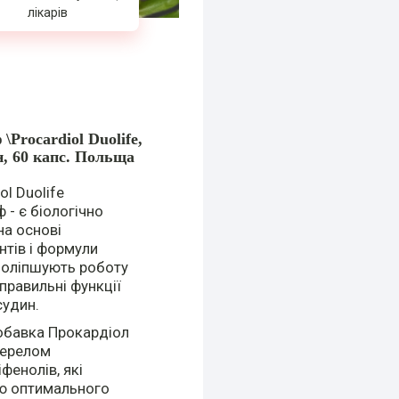
лікарів
\Procardiol Duolife,
н, 60 капс. Польща
l Duolife
ф
- є біологічно
а основі
нтів і формули
поліпшують роботу
правильні функції
судин.
добавка
Прокардіол
жерелом
фенолів, які
ю оптимального