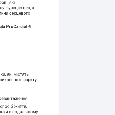
рові, які
у функцію вен, а
тини серцевого
ula
ProCardiol
®
и, які містять
иникнення інфаркту,
еревантаження.
спосіб життя,
ільки в подальшому