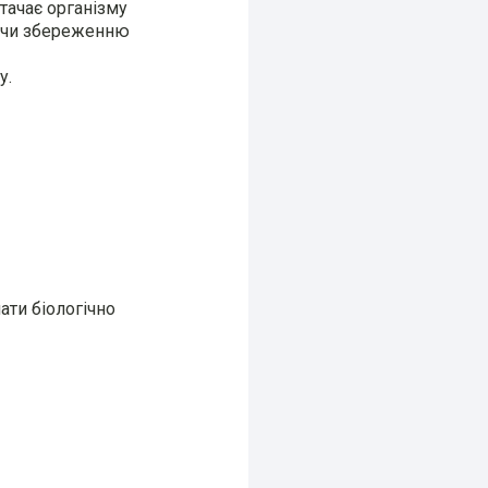
тачає організму
яючи збереженню
у.
ти біологічно