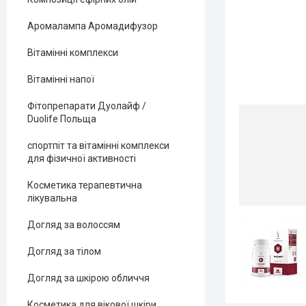
Аромалампа Аромадифузор
Вітамінні комплекси
Вітамінні напої
Фітопрепарати Дуолайф /
Duolife Польща
спортпіт та вітамінні комплекси
для фізичної активності
Косметика терапевтична
лікувальна
Догляд за волоссям
Догляд за тілом
Догляд за шкірою обличчя
Косметика для вікової шкіри