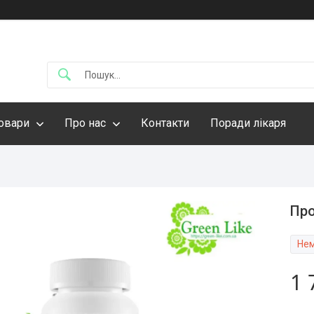
овари
Про нас
Контакти
Поради лікаря
Про
Нем
1 