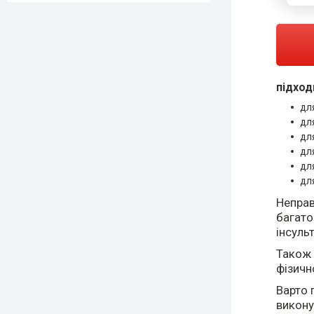
підход
дл
дл
дл
дл
дл
дл
Неправ
багато
інсульт
Також 
фізичн
Варто 
викону