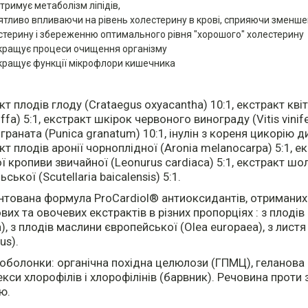
дтримує метаболізм ліпідів,
ятливо впливаючи на рівень холестерину в крові, сприяючи зменше
стерину і збереженню оптимального рівня "хорошого" холестерину
кращує процеси очищення організму
кращує функції мікрофлори кишечника
:
т плодів глоду (Crataegus oxyacantha) 10:1, екстракт квіті
ffa) 5:1, екстракт шкірок червоного винограду (Vitis vinife
 граната (Punica granatum) 10:1, інулін з кореня цикорію 
кт плодів аронії чорноплідної (Aronia melanocarpa) 5:1, е
ї кропиви звичайної (Leonurus cardiaca) 5:1, екстракт ш
ської (Scutellaria baicalensis) 5:1.
нтована формула ProCardiol® антиоксидантів, отриманих 
вих та овочевих екстрактів в різних пропорціях : з плодів 
ra), з плодів маслини європейської (Olea europaea), з лист
us).
оболонки: органічна похідна целюлози (ГПМЦ), геланова 
кси хлорофілів і хлорофілінів (барвник). Речовина проти
ю.