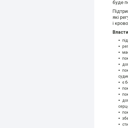
буде п
Підтри
які ре
і кров
Власт
пі
ре
ма
по
до
по
суди
є 
по
по
до
серце
по
зб
ст