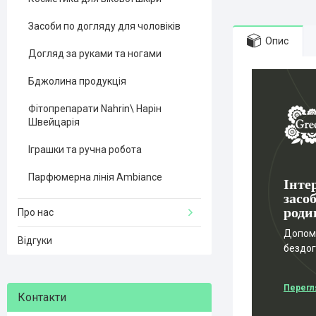
Засоби по догляду для чоловіків
Опис
Догляд за руками та ногами
Бджолина продукція
Фітопрепарати Nahrin\ Нарін
Швейцарія
Іграшки та ручна робота
Парфюмерна лінія Ambiance
Інте
засоб
роди
Про нас
Допомо
Відгуки
бездо
Перегл