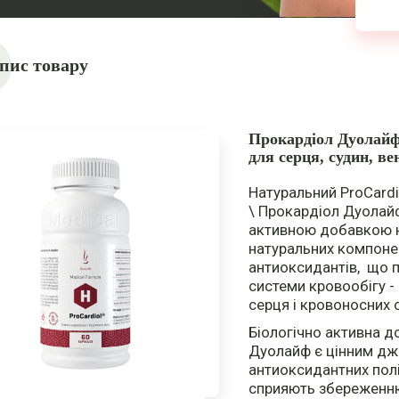
пис товару
Прокардіол Дуолайф 
для серця, судин, ве
Натуральний ProCardio
\
Прокардіол Дуолай
активною добавкою н
натуральних компоне
антиоксидантів, що 
системи кровообігу - 
серця і кровоносних 
Біологічно активна 
Дуолайф
є цінним д
антиоксидантних полі
сприяють збереженн