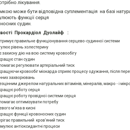
отрібно лікування.
мкою може бути відповідна суплементація на базі натур
гулюють функції серця
оносних судин.
ивості Прокардіол Дуолайф
:
дтримує правильне функціонування серцево-судинної системи
гулює рівень холестерину
є захисну дію на всю систему кровообігу
кращує стан судин
помагає регулювати артеріальний тиск
кращуючи кровообіг міокарда сприяє процесу одужання, після пер
нних захворювань
безцінним джерелом натуральних вітамінів, мінералів, макро - і мік
кращує роботу серця
кращує роботу провідної системи серця
помагає оптимізувати потребу
вого м'яза в кисні
кращує функції кровоносних судин
ерігає правильний кров'яний тиск
имулює антіоксидантні процеси