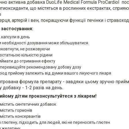
ічно активна добавка DuoLife Medical Formula
ProCardiol
пос
антиоксиданти, що містяться в рослинних екстрактах, спри
о
ерця, артерій і вен, покращуючи функції печінки і стравоход
 застосування:
2 капсули в день
и необхідності дозування може збільшуватися.
оковтнути, не розжовуючи
достатньою кількістю рідини
иймати до отримання ефекту
 перевищуйте рекомендовану добову дозу
ріод прийому залежить від думки вашого лікуючого лікаря
трована формула препарату - завдяки цьому зручно прийма
 добавку - 1-2 разів на день.
ийому дітям проконсультуйтеся з лікарем!
 містить синтетичних добавок
 містить гормонів
 містить консервантів
з глютену, підходить для людей, які не переносять глютен
з желатину