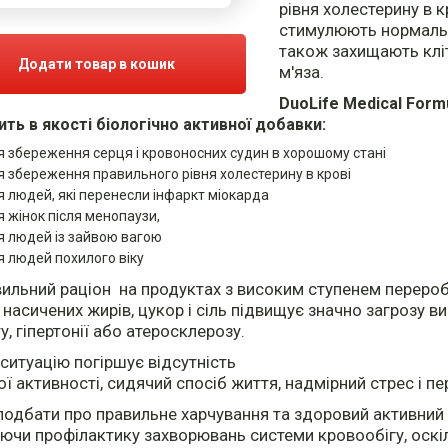
рівня холестерину в к
стимулюють нормальн
також захищають клі
Додати товар в кошик
м'яза.
DuoLife Medical Form
ить в якості біологічно активної добавки:
я збереження серця і кровоносних судин в хорошому стані
я збереження правильного рівня холестерину в крові
я людей, які перенесли інфаркт міокарда
я жінок після менопаузи,
я людей із зайвою вагою
я людей похилого віку
ильний раціон на продуктах з високим ступенем переробк
 насичених жирів, цукор і сіль підвищує значно загрозу в
у, гіпертонії або атеросклерозу.
ситуацію погіршує відсутність
ої активності, сидячий спосіб життя, надмірний стрес і п
подбати про правильне харчування та здоровий активний 
ючи профілактику захворювань системи кровообігу, оск