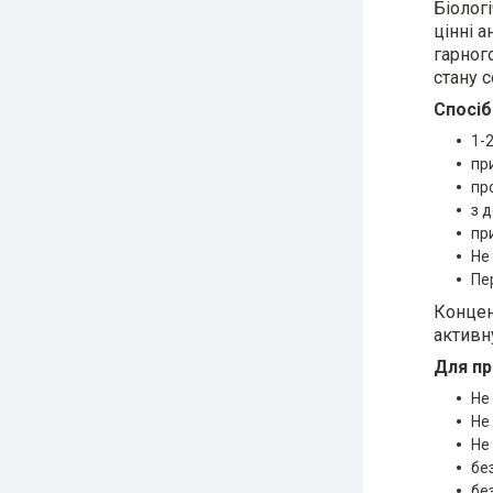
Біолог
цінні 
гарног
стану с
Спосіб
1-
пр
пр
з 
пр
Не
Пе
Концен
активну
Для пр
Не
Не
Не
бе
бе