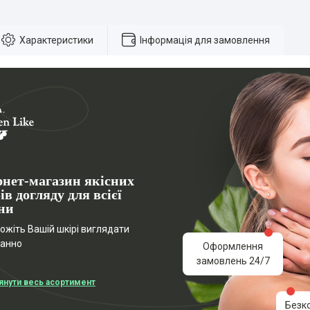
Характеристики
Інформація для замовлення
рнет-магазин якісних
ів догляду для всієї
ни
жіть Вашій шкірі виглядати
ганно
Оформлення
замовлень 24/7
янути весь асортимент
Безк