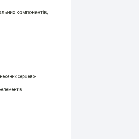
альних компонентів,
енесених серцево-
роелементів