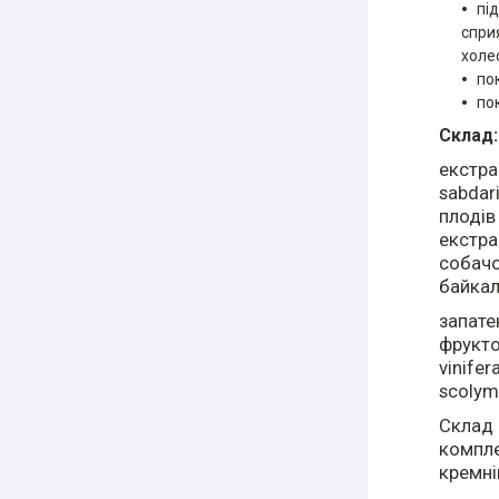
пі
спри
холе
по
по
Склад
екстрак
sabdari
плодів
екстра
собачо
байкаль
запате
фрукто
vinife
scolym
Склад 
компле
кремні