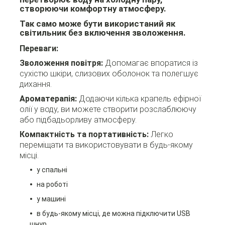
створюючи комфортну атмосферу.
Так само може бути використаний як
світильник без включення зволоження.
Переваги:
Зволоження повітря:
Допомагає впоратися із
сухістю шкіри, слизових оболонок та полегшує
дихання.
Ароматерапія:
Додаючи кілька крапель ефірної
олії у воду, ви можете створити розслаблюючу
або підбадьорливу атмосферу.
Компактність та портативність:
Легко
переміщати та використовувати в будь-якому
місці.
у спальні
на роботі
у машині
в будь-якому місці, де можна підключити USB
шнур