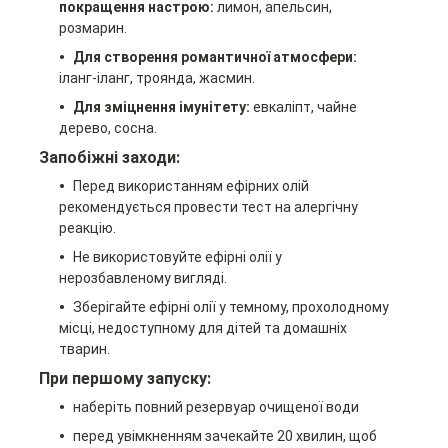
покращення настрою:
лимон, апельсин,
розмарин.
Для створення романтичної атмосфери:
іланг-іланг, троянда, жасмин.
Для зміцнення імунітету:
евкаліпт, чайне
дерево, сосна.
Запобіжні заходи:
Перед використанням ефірних олій
рекомендується провести тест на алергічну
реакцію.
Не використовуйте ефірні олії у
нерозбавленому вигляді.
Зберігайте ефірні олії у темному, прохолодному
місці, недоступному для дітей та домашніх
тварин.
При першому запуску:
наберіть повний резервуар очищеної води
перед увімкненням зачекайте 20 хвилин, щоб