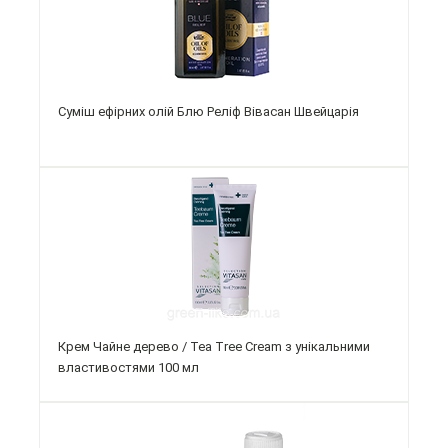
Суміш ефірних олій Блю Реліф Вівасан Швейцарія
Крем Чайне дерево / Tea Tree Cream з унікальними
властивостями 100 мл