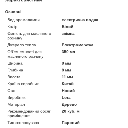
Основні
Вид аромалампи
електрична водна
Колір
Білий
Ємність для масляного
знімна
розчину
Джерело тепла
Електромережа
Об'єм ємності для
350 мл
масляного розчину
Ширина
8 мм
Глибина
8 мм
Висота
11 мм
Країна виробник
Китай
Стан
Новий
Виробник
Lora
Матеріал
Дерево
Рекомендований обсяг
20 куб. м
приміщення
Тип зволожувача
Паровий