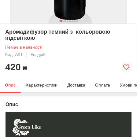
Аромадифузор темний з кольоровою
підсвіткою
Немає в наявності
Код: AКТ
Роздріб
420
₴
Опис
Характеристики
Доставка
Оплата
Умови п
Опис