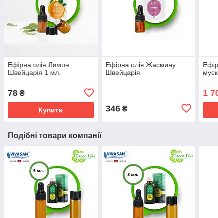
Ефірна олія Лимон
Ефірна олія Жасмину
Ефір
Швейцарія 1 мл.
Швейцарія
муск
78
1 7
₴
346
₴
Купити
Подібні товари компанії