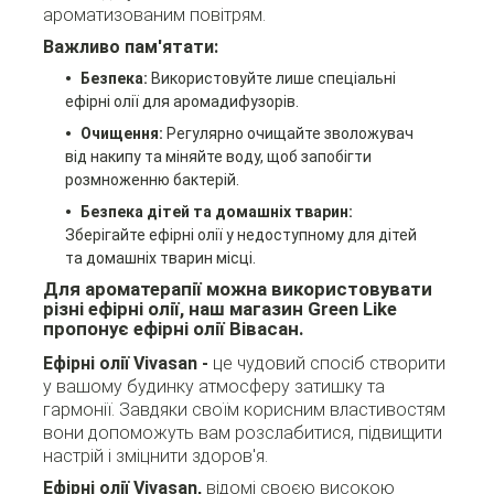
ароматизованим повітрям.
Важливо пам'ятати:
Безпека:
Використовуйте лише спеціальні
ефірні олії для аромадифузорів.
Очищення:
Регулярно очищайте зволожувач
від накипу та міняйте воду, щоб запобігти
розмноженню бактерій.
Безпека дітей та домашніх тварин:
Зберігайте ефірні олії у недоступному для дітей
та домашніх тварин місці.
Для ароматерапії можна використовувати
різні ефірні олії, наш магазин Green Like
пропонує ефірні олії Вівасан.
Ефірні олії Vivasan -
це чудовий спосіб створити
у вашому будинку атмосферу затишку та
гармонії. Завдяки своїм корисним властивостям
вони допоможуть вам розслабитися, підвищити
настрій і зміцнити здоров'я.
Ефірні олії Vivasan,
відомі своєю високою