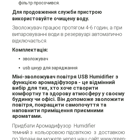
фільтр просочився.
Для продовження служби пристрою
використовуйте очищену воду.
Зволожувач працює протягом 4-6 годин, а при
випаровуванні води в резервуарі автоматично
відключається.
Комплектація:
зволожувач
usb шнур для заряджання
Міні-зволожувач повітря USB Humidifier з
функцією аромадіфузора -
це відмінний
вибір для тих, хто хоче створити
комфортну та здорову атмосферу у своєму
будинку чи офісі. Він допоможе зволожити
повітря, покращити самопочуття та
наповнити приміщення приємними
ароматами.
Придбати Аромадифузор Humidifier
темний з кольоровою підсвіткою з доставкою
по Україні ви можете через наш сайт www.green-