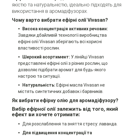
якістю та натуральністю, ідеально підходять для
використання в аромадіфузорах.
Чому варто вибрати ефірні олії Vivasan?
Висока концентрація активних речовин:
Завдяки дбайливій технології виробництва
ефірні олії Vivasan зберігають всі корисні
властивості рослин.
Широкий асортимент:
У лінійці Vivasan
представлені ефірні олії з різних рослин, що
дозволяє підібрати аромат для будь-якого
настрою та ситуації.
Натуральність:
Ефірні масла Vivasan не
містять синтетичних добавок і барвників.
Як вибрати ефірну олію для аромадіфузору?
Вибір ефірної олії залежить від того, який
ефект ви хочете отримати:
Для розслаблення та зняття стресу: лаванда.
Для підвищення концентрації та