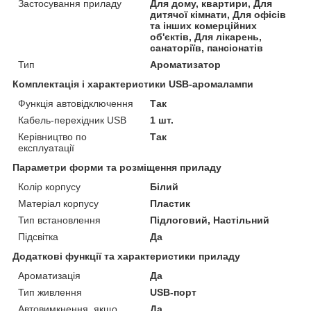
Застосування приладу
Для дому, квартири, Для
дитячої кімнати, Для офісів
та інших комерційних
об'єктів, Для лікарень,
санаторіїв, пансіонатів
Тип
Ароматизатор
Комплектація і характеристики USB-аромалампи
Функція автовідключення
Так
Кабель-перехідник USB
1 шт.
Керівництво по
Так
експлуатації
Параметри форми та розміщення приладу
Колір корпусу
Білий
Матеріал корпусу
Пластик
Тип встановлення
Підлоговий, Настільний
Підсвітка
Да
Додаткові функції та характеристики приладу
Ароматизація
Да
Тип живлення
USB-порт
Автовимкнення, якщо
Да