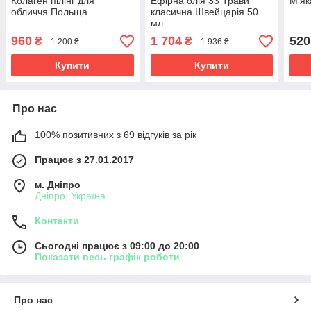
Колаген пілінг для
Ефірна олія 33 Трави
М'як
обличчя Польща
класична Швейцарія 50
мл.
960
1 704
520
₴
₴
1 200 ₴
1 936 ₴
Купити
Купити
Про нас
100% позитивних з 69 відгуків за рік
Працює з 27.01.2017
м. Дніпро
Дніпро, Україна
Контакти
Сьогодні працює з 09:00 до 20:00
Показати весь графік роботи
Про нас