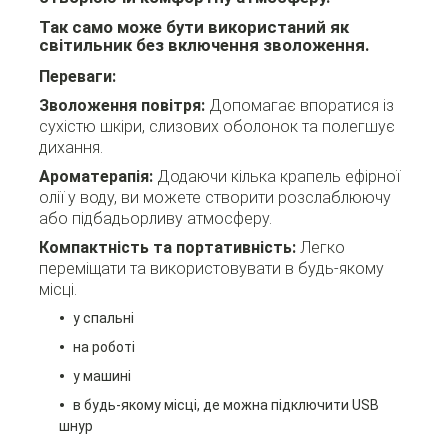
Так само може бути використаний як
світильник без включення зволоження.
Переваги:
Зволоження повітря:
Допомагає впоратися із
сухістю шкіри, слизових оболонок та полегшує
дихання.
Ароматерапія:
Додаючи кілька крапель ефірної
олії у воду, ви можете створити розслаблюючу
або підбадьорливу атмосферу.
Компактність та портативність:
Легко
переміщати та використовувати в будь-якому
місці.
у спальні
на роботі
у машині
в будь-якому місці, де можна підключити USB
шнур