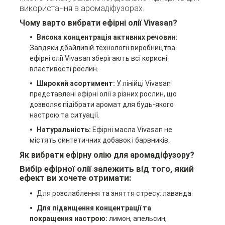
використання в аромадіфузорах.
Чому варто вибрати ефірні олії Vivasan?
Висока концентрація активних речовин:
Завдяки дбайливій технології виробництва
ефірні олії Vivasan зберігають всі корисні
властивості рослин.
Широкий асортимент:
У лінійці Vivasan
представлені ефірні олії з різних рослин, що
дозволяє підібрати аромат для будь-якого
настрою та ситуації.
Натуральність:
Ефірні масла Vivasan не
містять синтетичних добавок і барвників.
Як вибрати ефірну олію для аромадіфузору?
Вибір ефірної олії залежить від того, який
ефект ви хочете отримати:
Для розслаблення та зняття стресу: лаванда.
Для підвищення концентрації та
покращення настрою:
лимон, апельсин,