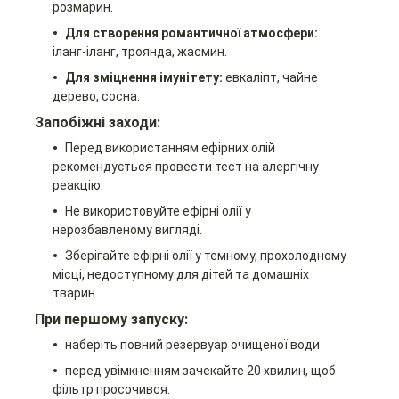
розмарин.
Для створення романтичної атмосфери:
іланг-іланг, троянда, жасмин.
Для зміцнення імунітету:
евкаліпт, чайне
дерево, сосна.
Запобіжні заходи:
Перед використанням ефірних олій
рекомендується провести тест на алергічну
реакцію.
Не використовуйте ефірні олії у
нерозбавленому вигляді.
Зберігайте ефірні олії у темному, прохолодному
місці, недоступному для дітей та домашніх
тварин.
При першому запуску:
наберіть повний резервуар очищеної води
перед увімкненням зачекайте 20 хвилин, щоб
фільтр просочився.