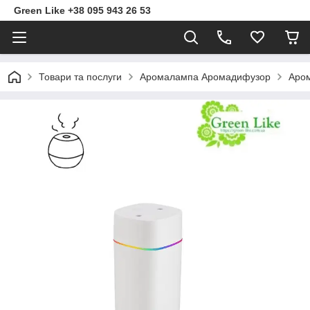
Green Like +38 095 943 26 53
Товари та послуги
Аромалампа Аромадифузор
Аром