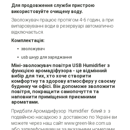
Для продовження служби пристрою
використовуйте очищену воду.
Зволожувач працює протягом 4-6 годин, а при
випаровуванні води в резервуарі автоматично
відключається.
Комплектація:
зволожувач
usb шнур для заряджання
Міні-зволожувач повітря USB Humidifier з
функцією аромадіфузора -
це відмінний
вибір для тих, хто хоче створити
комфортну та здорову атмосферу у своєму
будинку чи офісі. Він допоможе зволожити
повітря, покращити самопочуття та
наповнити приміщення приємними
ароматами.
Придбати Аромадифузор Humidifier білий з з
подвійною насадкою з доставкою по Україні ви
можете через наш сайт www.green-like.com.ua
або зателефонувавши за вказаними номерами