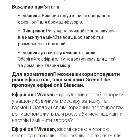
Важливо пам'ятати:
Безпека:
Використовуйте лише спеціальні
ефірні олії для аромадифузорів.
Очищення:
Регулярно очищайте зволожувач
від накипу та міняйте воду, щоб запобігти
розмноженню бактерій.
Безпека дітей та домашніх тварин:
Зберігайте ефірні олії у недоступному для дітей
та домашніх тварин місці.
Для ароматерапії можна використовувати
різні ефірні олії, наш магазин Green Like
пропонує ефірні олії Вівасан.
Ефірні олії Vivasan -
це чудовий спосіб створити
у вашому будинку атмосферу затишку та
гармонії. Завдяки своїм корисним властивостям
вони допоможуть вам розслабитися, підвищити
настрій і зміцнити здоров'я.
Ефірні олії Vivasan,
відомі своєю високою
якістю та натуральністю, ідеально підходять для