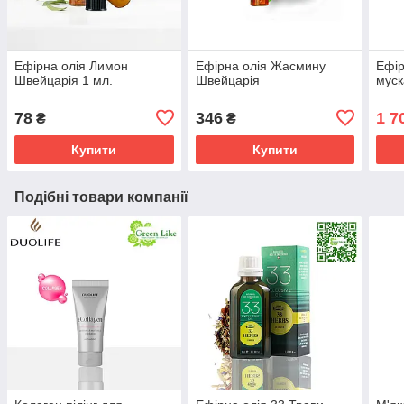
Ефірна олія Лимон
Ефірна олія Жасмину
Ефір
Швейцарія 1 мл.
Швейцарія
муск
78
346
1 7
₴
₴
Купити
Купити
Подібні товари компанії