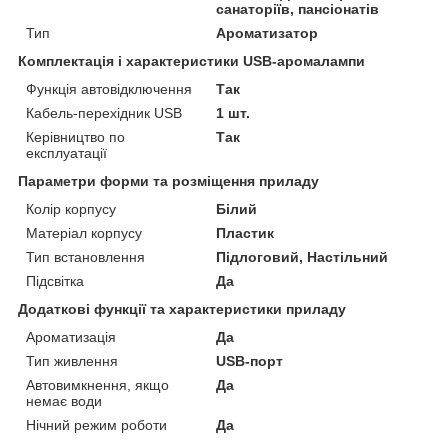
санаторіїв, пансіонатів
Тип
Ароматизатор
Комплектація і характеристики USB-аромалампи
Функція автовідключення
Так
Кабель-перехідник USB
1 шт.
Керівництво по
Так
експлуатації
Параметри форми та розміщення приладу
Колір корпусу
Білий
Матеріал корпусу
Пластик
Тип встановлення
Підлоговий, Настільний
Підсвітка
Да
Додаткові функції та характеристики приладу
Ароматизація
Да
Тип живлення
USB-порт
Автовимкнення, якщо
Да
немає води
Нічний режим роботи
Да