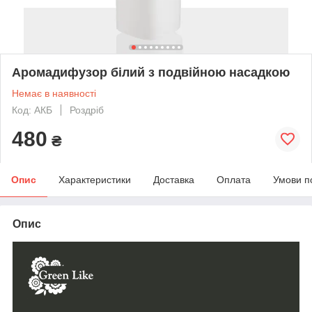
Аромадифузор білий з подвійною насадкою
Немає в наявності
Код: AКБ
Роздріб
480
₴
Опис
Характеристики
Доставка
Оплата
Умови п
Опис