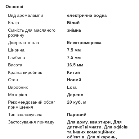
Основні
Вид аромалампи
електрична водна
Колір
Білий
Ємність для масляного
знімна
розчину
Джерело тепла
Електромережа
Ширина
7.5 мм
Глибина
7.5 мм
Висота
16.5 мм
Країна виробник
Китай
Стан
Новий
Виробник
Lora
Матеріал
Дерево
Рекомендований обсяг
20 куб. м
приміщення
Тип зволожувача
Паровий
Застосування приладу
Для дому, квартири, Для
дитячої кімнати, Для офісів
та інших комерційних
об'єктів, Для лікарень,